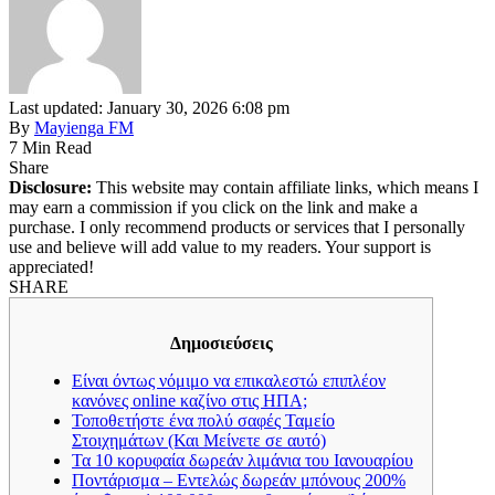
Last updated: January 30, 2026 6:08 pm
By
Mayienga FM
7 Min Read
Share
Disclosure:
This website may contain affiliate links, which means I
may earn a commission if you click on the link and make a
purchase. I only recommend products or services that I personally
use and believe will add value to my readers. Your support is
appreciated!
SHARE
Δημοσιεύσεις
Είναι όντως νόμιμο να επικαλεστώ επιπλέον
κανόνες online καζίνο στις ΗΠΑ;
Τοποθετήστε ένα πολύ σαφές Ταμείο
Στοιχημάτων (Και Μείνετε σε αυτό)
Τα 10 κορυφαία δωρεάν λιμάνια του Ιανουαρίου
Ποντάρισμα – Εντελώς δωρεάν μπόνους 200%