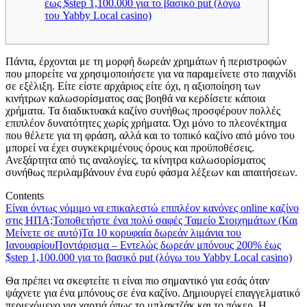
έως $step 1,100.000 για το βασικό put (λόγω
του Yabby Local casino)
Πάντα, έρχονται με τη μορφή δωρεάν χρημάτων ή περιστροφών
που μπορείτε να χρησιμοποιήσετε για να παραμείνετε στο παιχνίδι
σε εξέλιξη. Είτε είστε αρχάριος είτε όχι, η αξιοποίηση των
κινήτρων καλωσορίσματος σας βοηθά να κερδίσετε κάποια
χρήματα. Τα διαδικτυακά καζίνο συνήθως προσφέρουν πολλές
επιπλέον δυνατότητες χωρίς χρήματα. Όχι μόνο το πλεονέκτημα
που θέλετε για τη φράση, αλλά και το τοπικό καζίνο από μόνο του
μπορεί να έχει συγκεκριμένους όρους και προϋποθέσεις.
Ανεξάρτητα από τις αναλογίες, τα κίνητρα καλωσορίσματος
συνήθως περιλαμβάνουν ένα ευρύ φάσμα λέξεων και απαιτήσεων.
Contents
Είναι όντως νόμιμο να επικαλεστώ επιπλέον κανόνες online καζίνο
στις ΗΠΑ;
Τοποθετήστε ένα πολύ σαφές Ταμείο Στοιχημάτων (Και
Μείνετε σε αυτό)
Τα 10 κορυφαία δωρεάν λιμάνια του
Ιανουαρίου
Ποντάρισμα – Εντελώς δωρεάν μπόνους 200% έως
$step 1,100.000 για το βασικό put (λόγω του Yabby Local casino)
Θα πρέπει να σκεφτείτε τι είναι πιο σημαντικό για εσάς όταν
ψάχνετε για ένα μπόνους σε ένα καζίνο. Δημιουργεί επαγγελματικό
περιεχόμενο για χαρτιά όπως το μπλακτζάκ και το πόκερ. Η