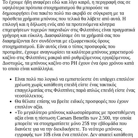
Το έχουμε ήδη αναφέρει εδώ και λίγο καιρό, η περιγραφή σας σε
υψηλότερα πρότυπα στοιχηματισμού θα μπορούσε να
δημιουργήσει ένα πακέτο πολύ πιο ακριβό σε σύγκριση με τα
πρόσθετα χρήματα μπόνους που τελικά θα λάβετε από αυτά. Η
επιλογή και η δήλωση ενός από τα προτεινόμενα κίνητρα
επιχειρήσεων τυχερών παιχνιδιών στις Φιλιππίνες είναι πραγματικά
γρήγορη και εύκολη. Διασφαλίσαμε ότι τα χρήματά σας που
διαφημίζονται δεν συνδέονται με εξωφρενικούς όρους
στοιχηματισμού. Εάν αυτός είναι ο τύπος προσφοράς που
προτιμάτε, έχουμε αναγνωρίσει τα καλύτερα μπόνους χαιρετισμού
καζίνο στις Φιλιππίνες μακριά από ρυθμιζόμενους εργαζόμενους.
Δυστυχώς, τα μπόνους καζίνο στο PH έχουν ένα όριο χρόνου κατά
το οποίο είναι κατάλληλα.
Είναι πολύ πιο λογικό να εμπιστεύεστε ότι υπάρχει επιπλέον
χρέωση χωρίς κατάθεση επειδή είστε ένας τακτικός
επαγγελματίας στις Φιλιππίνες παρά απλώς επειδή είστε ένας
νεοσύλλεκτος.
Θα θέλατε επίσης να βρείτε ειδικές προσφορές που έχουν
επιπλέον αξία.
«Το μεγαλύτερο μπόνους καλωσορίσματος με προστιθέμενη
αξία είναι η πίστωση Caesars Benefits των 2.500, την οποία
μπορείτε να στοιχηματίσετε μόνο 25$ την εβδομάδα που
διανύετε για να την διεκδικήσετε. Το νεότερο μπόνους
εγγραφής των 10$ είναι ένα επιπλέον. Δεν απαιτεί κατάθεση