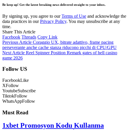
Be keep up! Get the latest breaking news delivered straight to your inbox.
By signing up, you agree to our
Terms of Use
and acknowledge the
data practices in our
Privacy Policy
. You may unsubscribe at any
time.
Share This Article
Facebook
Threads
Copy Link
Previous Article
Coraggio UX, bitrate adattivo, frame pacing
perseverante anche cache stanza riducono picchi di CPU/GPU
Next Article
Reel Spinner Position Remark gates of hell casino
game 2026
Follow US
Facebook
Like
X
Follow
Youtube
Subscribe
Tiktok
Follow
WhatsApp
Follow
Must Read
1xbet Promosyon Kodu Kullanma