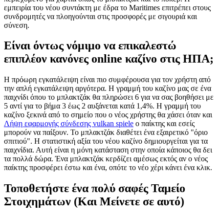
εμπειρία του νέου συντάκτη με έδρα το Maritimes επιτρέπει στους
συνδρομητές να πλοηγούνται στις προσφορές με σιγουριά και
σύνεση.
Είναι όντως νόμιμο να επικαλεστώ
επιπλέον κανόνες online καζίνο στις ΗΠΑ;
Η πρόωρη εγκατάλειψη είναι πιο συμφέρουσα για τον χρήστη από
την απλή εγκατάλειψη αργότερα. Η γραμμή του καζίνο μας σε ένα
παιχνίδι όπου το μπλακτζάκ θα πληρώσει 6 για να σας βοηθήσει με
5 αντί για το βήμα 3 έως 2 αυξάνεται κατά 1,4%. Η γραμμή του
καζίνο ξεκινά από το σημείο που ο νέος χρήστης θα χάσει όταν και
Λήψη εφαρμογής σύνδεσης vulkan spiele
ο παίκτης και εσείς
μπορούν να παίξουν. Το μπλακτζάκ διαθέτει ένα εξαιρετικό "όριο
σπιτιού". Η στατιστική αξία του νέου καζίνο δημιουργείται για τα
παιχνίδια. Αυτή είναι η μόνη κατάσταση στην οποία κάποιος θα δει
τα πολλά δώρα. Ένα μπλακτζάκ κερδίζει αμέσως εκτός αν ο νέος
παίκτης προσφέρει έστω και ένα, οπότε το νέο χέρι κάνει ένα κλικ.
Τοποθετήστε ένα πολύ σαφές Ταμείο
Στοιχημάτων (Και Μείνετε σε αυτό)