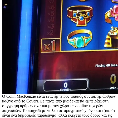
Ο Colin MacKenzie είναι ένας έμπειρος τοπικός συντάκτης άρθρων
καζίνο από το Covers, με πάνω από μια δεκαετία εμπειρίας στη
συγγραφή άρθρων σχετικά με τον χώρο των online τυχερών
παιχνιδιών. Το παιχνίδι με ντίλερ σε πραγματικό χρόνο και τζακπότ
είναι ένα δημοφιλές παράδειγμα, αλλά ελέγξτε τους όρους και τις