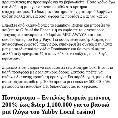
προϋποθέσεις της προσφοράς για να βεβαιωθείτε. Πόσο χρόνο έχω
στη διάθεσή μου για να ανταποκριθώ στα κριτήρια
στοιχηματισμού; Το δικό μας σύστημα στοιχηματισμού λαμβάνει
υπόψη πολλά σημεία όσον αφορά τις προτάσεις μας για καζίνο.
Επιλέξτε από κλασικά όπως το Rainbow Riches και μπορείτε να
παίξετε το Gifts of the Phoenix ή να γυρίσετε τους νεότερους
τροχούς στα συναρπαστικά λιμάνια MEGAWAYS και τους
οικοδεσπότες του Party Pays. Για όσους είναι επίσης λάτρεις του
παγκοσμίως γνωστού παιχνιδιού, επισκεφθείτε σύντομα τη λίστα
μας με τα ιδιωτικά παιχνίδια Dominance και θα ανακαλύψετε
πολλά σέξι πράγματα. Ό,τι κι αν θέλετε να παίξετε, οι επιλογές
αφθονούν.
Σημειώστε ότι μπορεί να εφαρμοστεί ένα στοίχημα 50x. Είναι μια
καλή προσφορά με ρεαλιστικούς όρους. Ωστόσο, πρέπει να
υπάρχει διαφανής πρόσθετη ορολογία. Για παράδειγμα, μια καλή
αντιστοίχιση κατάθεσης 100% προσφέρει επιπλέον 500 C$ κάθε
μεταφορά πεντακοσίων C$, διπλασιάζοντας το κεφάλαιο.
Ποντάρισμα – Εντελώς δωρεάν μπόνους
200% έως $step 1,100.000 για το βασικό
put (λόγω του Yabby Local casino)