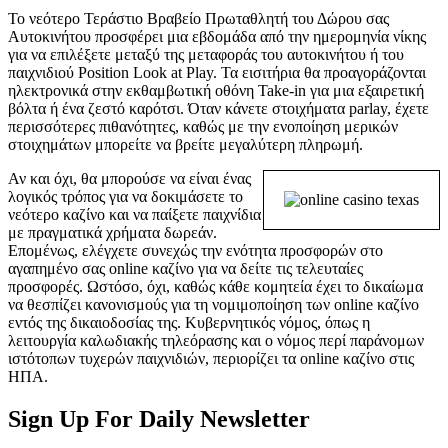
Το νεότερο Τεράστιο Βραβείο Πρωταθλητή του Δώρου σας
Αυτοκινήτου προσφέρει μια εβδομάδα από την ημερομηνία νίκης
για να επιλέξετε μεταξύ της μεταφοράς του αυτοκινήτου ή του
παιχνιδιού Position Look at Play. Τα εισιτήρια θα προαγοράζονται
ηλεκτρονικά στην εκθαμβωτική οθόνη Take-in για μια εξαιρετική
βόλτα ή ένα ζεστό καρότσι. Όταν κάνετε στοιχήματα parlay, έχετε
περισσότερες πιθανότητες, καθώς με την ενοποίηση μερικών
στοιχημάτων μπορείτε να βρείτε μεγαλύτερη πληρωμή.
Αν και όχι, θα μπορούσε να είναι ένας
λογικός τρόπος για να δοκιμάσετε το
νεότερο καζίνο και να παίξετε παιχνίδια
με πραγματικά χρήματα δωρεάν.
Επομένως, ελέγχετε συνεχώς την ενότητα προσφορών στο
αγαπημένο σας online καζίνο για να δείτε τις τελευταίες
προσφορές. Ωστόσο, όχι, καθώς κάθε κομητεία έχει το δικαίωμα
να θεσπίζει κανονισμούς για τη νομιμοποίηση των online καζίνο
εντός της δικαιοδοσίας της. Κυβερνητικός νόμος, όπως η
λειτουργία καλωδιακής τηλεόρασης και ο νόμος περί παράνομων
ιστότοπων τυχερών παιχνιδιών, περιορίζει τα online καζίνο στις
ΗΠΑ.
Sign Up For Daily Newsletter