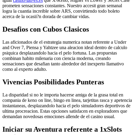
igual
casino-lab-es.es
que X-Keno, Higher vs Lower y Secret Case
prometen sensaciones constantes. Nuestro accesit gran semanal
logra la cuantia increible sobre ARS, convirtiendo todo boleto
acerca de la ocasii?n dorada de cambiar vidas.
Desafios con Cubos Clasicos
Las aficionados de el estrategia numerica notan referente a Under
and Over 7, Piensa y Yahtzee una aleacion ideal dentro de calculo
psiquica desplazandolo hacia el pelo fortuna. Las propuestas
combinan habito milenaria con ciencia moderna, creando
sensaciones que desafian tanto alrededor del inexperto llamativo
como al experto adulto.
Vivencias Posibilidades Punteras
La disparidad si no le importa hacerse amiga de la grasa total en
compania de keno on line, bingo en linea, tarjetitas rasca y apetencia
instantaneas, desplazandolo hacia el pelo simuladores deportivos de
ultima procreacion. Estas opciones satisfacen en exploradores que
demandan novedosas emociones allende de el casino usual.
Iniciar su Aventura referente a 1xSlots