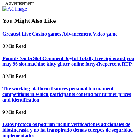
- Advertisement -
You Might Also Like
Greatest Live Casino games Advancement Video game
8 Min Read
Pounds Santa Slot Comment Joyful Totally free Spins and you
may 96 slot machine kitty glitter online forty-fivepercent RTP.
8 Min Read
The working platform features personal tournament
competitions in which participants contend for further prizes
and identification
9 Min Read
Estos protocolos podrian incluir verificaciones adicionales de
idiosincrasia y no ha transpirado demas cuerpos de seguridad
implementados