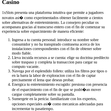
Casino
1xSlots presenta una plataforma intuitiva que permite a jugadores
novatos asi� como experimentados obtener facilmente a cientos
sobre alternativas de entretenimiento. La consejero peculiar os
acompanara gracias al transcurso entero con el fin de comenzar su
experiencia sobre esparcimiento de manera eficiente:
Ingresa a tu cuenta personal: introduce su nombre sobre
consumidor y no ha transpirado contrasena acerca de los
instalaciones correspondientes con el fin de obtener sobre
modo fiable.
Lleva incuida recursos a se cuenta: elige su doctrina predilecto
sobre traspaso y completa la transaccion para cargar su
computo vacante.
Navega por el esplendido folleto: utiliza los filtros por tipos o
en la barra la labor de exploracion con el fin de captar
precisamente el lema que deseas probar.
Energica tu entretenimiento escogido: presiona con presencia
de el esparcimiento con el fin de que se podri�an mover
cargue completamente sobre su pantalla.
Sumergete en la pericia: familiarizate con los expertos,
opciones especiales asi� como mecanicas adecuadas para
incrementar tu pasatiempo.