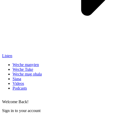
Listen
Weche manyien
Weche Tuke
Weche mag ohala
Siasa
Videos
Podcasts
Welcome Back!
Sign in to your account