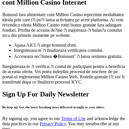
cont Million Casino Internet
Bonusul fara alimentare cont Million Casino reprezinta modalitatea
ideala prin care i?i po?i lansa activitatea pe acest platforma. Ai voie
revendica oferta Million Casino rotiri bonus gratuite fara adaugare
fonduri. Profita de aceasta de?ine ?i majoreaza-?i balan?a contului
inca din primele momente pe website.
Apasa AICI ?i alege bonusul dorit.
Inregistreaza-te ?i finalizeaza verificarea contului.
Acceseaza sec?iunea �Bonusuri’ ?i lansa sesiunea gratuita.
Inregistreaza-te ?i verifica-?i contul de participant pentru a beneficia
de aceasta oferta. Vei putea indeplini procesul de inscriere de pe
portal-ul reglementat Million Casino Web. Rotirile gratuite i?i vor fi
transferate dupa ce finalizezi procesul KYC.
Sign Up For Daily Newsletter
Be keep up! Get the latest breaking news delivered straight to your inbox.
By signing up, you agree to our
Terms of Use
and acknowledge the
data practices in our
Privacy Policy
. You may unsubscribe at any
time.