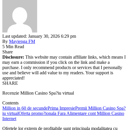
Last updated: January 30, 2026 6:29 pm
By
Mayienga FM
5 Min Read
Share
Disclosure:
This website may contain affiliate links, which means I
may earn a commission if you click on the link and make a
purchase. I only recommend products or services that I personally
use and believe will add value to my readers. Your support is
appreciated!
SHARE
Recenzie Million Casino Spa?iu virtual
Contents
Million in 60 de secunde
Prima Impresie
Premii Million Casino Spa?
iu virtual
Oferta promo?ionala Fara Alimentare cont Million Casino
Internet
Ofertele lor extrem de profitabile sunt principala modalitatea cu