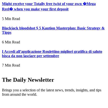
Might receive your Totally free twist of your own �Mega
Reel� when you make your first deposit
5 Min Read
Blackjack bloodshot $ 5 Kaution Masterplan: Basic Strategy &
Tipps
6 Min Read
I Accedi all’applicazione Roulettino migliori gratifica di saluto
bisca da non lasciare per settembre
7 Min Read
The Daily Newsletter
Brings you a selection of the latest news, trends, insights, and tips
from around the world.