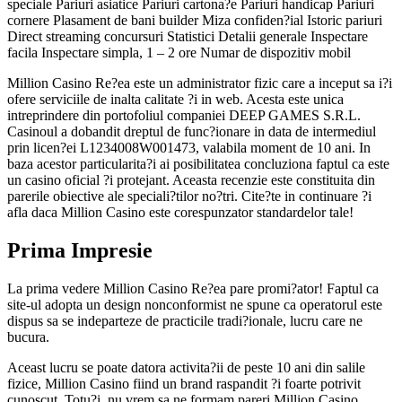
speciale Pariuri asiatice Pariuri cartona?e Pariuri handicap Pariuri
cornere Plasament de bani builder Miza confiden?ial Istoric pariuri
Direct streaming concursuri Statistici Detalii generale Inspectare
facila Inspectare simpla, 1 – 2 ore Numar de dispozitiv mobil
Million Casino Re?ea este un administrator fizic care a inceput sa i?i
ofere serviciile de inalta calitate ?i in web. Acesta este unica
intreprindere din portofoliul companiei DEEP GAMES S.R.L.
Casinoul a dobandit dreptul de func?ionare in data de intermediul
prin licen?ei L1234008W001473, valabila moment de 10 ani. In
baza acestor particularita?i ai posibilitatea concluziona faptul ca este
un casino oficial ?i protejant. Aceasta recenzie este constituita din
parerile obiective ale speciali?tilor no?tri. Cite?te in continuare ?i
afla daca Million Casino este corespunzator standardelor tale!
Prima Impresie
La prima vedere Million Casino Re?ea pare promi?ator! Faptul ca
site-ul adopta un design nonconformist ne spune ca operatorul este
dispus sa se indeparteze de practicile tradi?ionale, lucru care ne
bucura.
Aceast lucru se poate datora activita?ii de peste 10 ani din salile
fizice, Million Casino fiind un brand raspandit ?i foarte potrivit
cunoscut. Totu?i, nu vrem sa ne formam pareri Million Casino