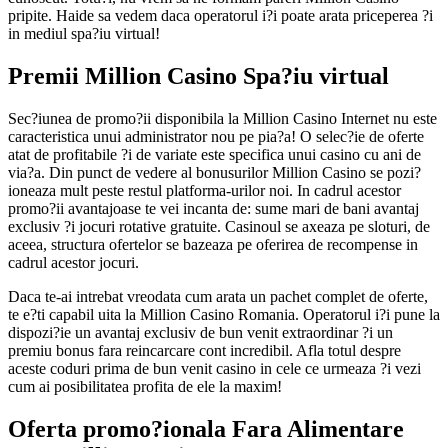
pripite. Haide sa vedem daca operatorul i?i poate arata priceperea ?i
in mediul spa?iu virtual!
Premii Million Casino Spa?iu virtual
Sec?iunea de promo?ii disponibila la Million Casino Internet nu este
caracteristica unui administrator nou pe pia?a! O selec?ie de oferte
atat de profitabile ?i de variate este specifica unui casino cu ani de
via?a. Din punct de vedere al bonusurilor Million Casino se pozi?
ioneaza mult peste restul platforma-urilor noi. In cadrul acestor
promo?ii avantajoase te vei incanta de: sume mari de bani avantaj
exclusiv ?i jocuri rotative gratuite. Casinoul se axeaza pe sloturi, de
aceea, structura ofertelor se bazeaza pe oferirea de recompense in
cadrul acestor jocuri.
Daca te-ai intrebat vreodata cum arata un pachet complet de oferte,
te e?ti capabil uita la Million Casino Romania. Operatorul i?i pune la
dispozi?ie un avantaj exclusiv de bun venit extraordinar ?i un
premiu bonus fara reincarcare cont incredibil. Afla totul despre
aceste coduri prima de bun venit casino in cele ce urmeaza ?i vezi
cum ai posibilitatea profita de ele la maxim!
Oferta promo?ionala Fara Alimentare