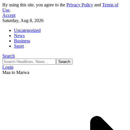
By using this site, you agree to the
Privacy Policy
and
Terms of
Use
.
Accept
Saturday, Aug 8, 2026
Uncategorized
News
Business
Sport
Search
Login
Maa to Marwa