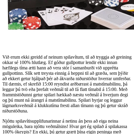
Við erum ekki greidd af neinum spilavítum, til að tryggja að greining
okkar sé 100% hlutlæg. Ef góður gullpottur lendir ekki innan
hæfilegs tíma ætti hann að vera stór í samanburði við upprétta
gullpottinn. Slík sett treysta einnig á heppni til að græða, sem þýðir
að ekkert getur hjálpað þér að ákvarða niðurstöður hverrar umferðar.
Til dæmis, ef skrefið 15:00 reyndist arðbærast á matstímabilinu, þá
leggur þú tvö eða þrefalt veðmál til að fá flatt tímabil á 15:00. Með
frammistöðunni getur spilari hækkað næstu veðmál á hverjum degi
og þú munt ná árangri á matstímabilinu. Spilari byrjar og leggur
lágmarksveðmál á klukkutíma fresti allan tímann og þú getur skráð
niðurstöðuna.
Njóttu spilavítisupplifunarinnar á netinu án þess að eiga neina
möguleika, bara njóttu veðmálsins! Hvar get ég spilað á spilakassa
100% ókeypis? En ekki, þú getur grætt þína eigin peninga með