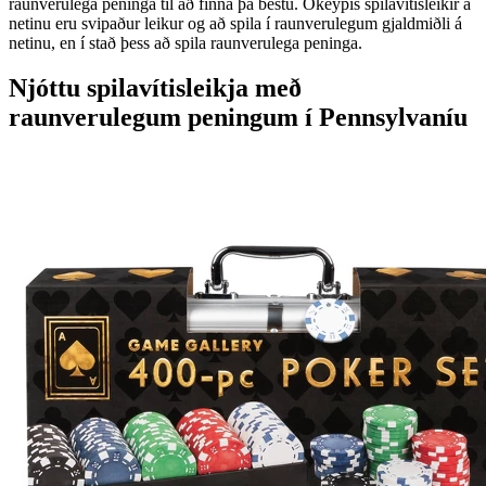
raunverulega peninga til að finna þá bestu. Ókeypis spilavítisleikir á
netinu eru svipaður leikur og að spila í raunverulegum gjaldmiðli á
netinu, en í stað þess að spila raunverulega peninga.
Njóttu spilavítisleikja með
raunverulegum peningum í Pennsylvaníu