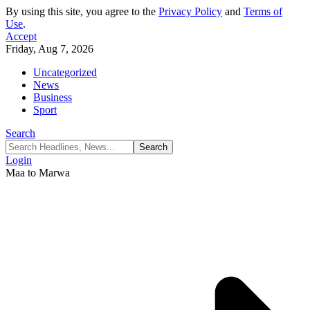
By using this site, you agree to the
Privacy Policy
and
Terms of
Use
.
Accept
Friday, Aug 7, 2026
Uncategorized
News
Business
Sport
Search
Login
Maa to Marwa