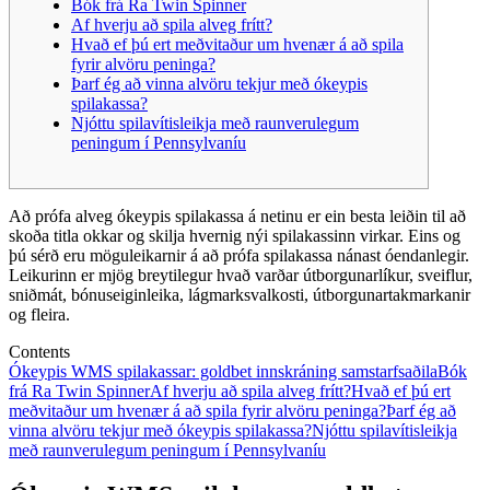
Bók frá Ra Twin Spinner
Af hverju að spila alveg frítt?
Hvað ef þú ert meðvitaður um hvenær á að spila
fyrir alvöru peninga?
Þarf ég að vinna alvöru tekjur með ókeypis
spilakassa?
Njóttu spilavítisleikja með raunverulegum
peningum í Pennsylvaníu
Að prófa alveg ókeypis spilakassa á netinu er ein besta leiðin til að
skoða titla okkar og skilja hvernig nýi spilakassinn virkar. Eins og
þú sérð eru möguleikarnir á að prófa spilakassa nánast óendanlegir.
Leikurinn er mjög breytilegur hvað varðar útborgunarlíkur, sveiflur,
sniðmát, bónuseiginleika, lágmarksvalkosti, útborgunartakmarkanir
og fleira.
Contents
Ókeypis WMS spilakassar: goldbet innskráning samstarfsaðila
Bók
frá Ra Twin Spinner
Af hverju að spila alveg frítt?
Hvað ef þú ert
meðvitaður um hvenær á að spila fyrir alvöru peninga?
Þarf ég að
vinna alvöru tekjur með ókeypis spilakassa?
Njóttu spilavítisleikja
með raunverulegum peningum í Pennsylvaníu