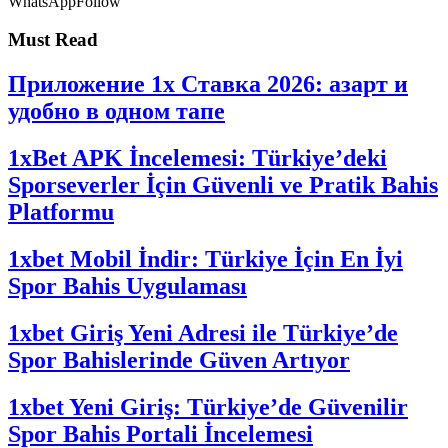
WhatsApp
Follow
Must Read
Приложение 1x Ставка 2026: азарт и
удобно в одном тапе
1xBet APK İncelemesi: Türkiye’deki
Sporseverler İçin Güvenli ve Pratik Bahis
Platformu
1xbet Mobil İndir: Türkiye İçin En İyi
Spor Bahis Uygulaması
1xbet Giriş Yeni Adresi ile Türkiye’de
Spor Bahislerinde Güven Artıyor
1xbet Yeni Giriş: Türkiye’de Güvenilir
Spor Bahis Portali İncelemesi