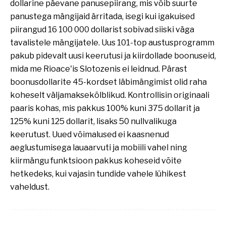
dollarine päevane panusepiirang, mis võib suurte
panustega mängijaid ärritada, isegi kui igakuised
piirangud 16 100 000 dollarist sobivad siiski väga
tavalistele mängijatele. Uus 101-top austusprogramm
pakub pidevalt uusi keerutusi ja kiirdollade boonuseid,
mida me Rioace'is Slotozenis ei leidnud. Pärast
boonusdollarite 45-kordset läbimängimist olid raha
koheselt väljamaksekõlblikud. Kontrollisin originaali
paaris kohas, mis pakkus 100% kuni 375 dollarit ja
125% kuni 125 dollarit, lisaks 50 nullvalikuga
keerutust. Uued võimalused ei kaasnenud
aeglustumisega lauaarvuti ja mobiili vahel ning
kiirmängu funktsioon pakkus koheseid võite
hetkedeks, kui vajasin tundide vahele lühikest
vaheldust.