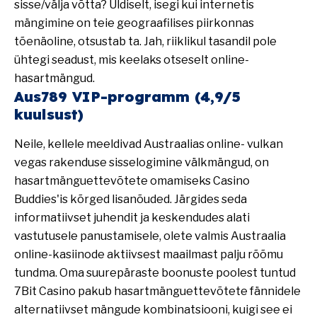
sisse/välja võtta? Üldiselt, isegi kui internetis
mängimine on teie geograafilises piirkonnas
tõenäoline, otsustab ta. Jah, riiklikul tasandil pole
ühtegi seadust, mis keelaks otseselt online-
hasartmängud.
Aus789 VIP-programm (4,9/5
kuulsust)
Neile, kellele meeldivad Austraalias online-
vulkan
vegas rakenduse sisselogimine
välkmängud, on
hasartmänguettevõtete omamiseks Casino
Buddies'is kõrged lisanõuded. Järgides seda
informatiivset juhendit ja keskendudes alati
vastutusele panustamisele, olete valmis Austraalia
online-kasiinode aktiivsest maailmast palju rõõmu
tundma. Oma suurepäraste boonuste poolest tuntud
7Bit Casino pakub hasartmänguettevõtete fännidele
alternatiivset mängude kombinatsiooni, kuigi see ei