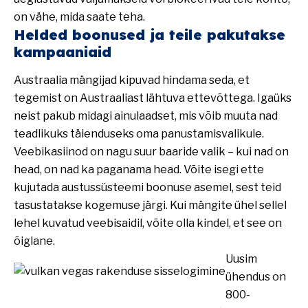
on vähe, mida saate teha.
Helded boonused ja teile pakutakse
kampaaniaid
Austraalia mängijad kipuvad hindama seda, et
tegemist on Austraaliast lähtuva ettevõttega. Igaüks
neist pakub midagi ainulaadset, mis võib muuta nad
teadlikuks täienduseks oma panustamisvalikule.
Veebikasiinod on nagu suur baaride valik – kui nad on
head, on nad ka paganama head. Võite isegi ette
kujutada austussüsteemi boonuse asemel, sest teid
tasustatakse kogemuse järgi. Kui mängite ühel sellel
lehel kuvatud veebisaidil, võite olla kindel, et see on
õiglane.
Uusim
ühendus on
800-