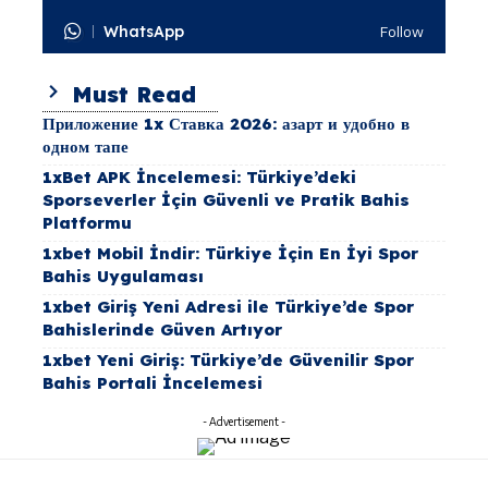
WhatsApp
Follow
Must Read
Приложение 1x Ставка 2026: азарт и удобно в
одном тапе
1xBet APK İncelemesi: Türkiye’deki
Sporseverler İçin Güvenli ve Pratik Bahis
Platformu
1xbet Mobil İndir: Türkiye İçin En İyi Spor
Bahis Uygulaması
1xbet Giriş Yeni Adresi ile Türkiye’de Spor
Bahislerinde Güven Artıyor
1xbet Yeni Giriş: Türkiye’de Güvenilir Spor
Bahis Portali İncelemesi
- Advertisement -