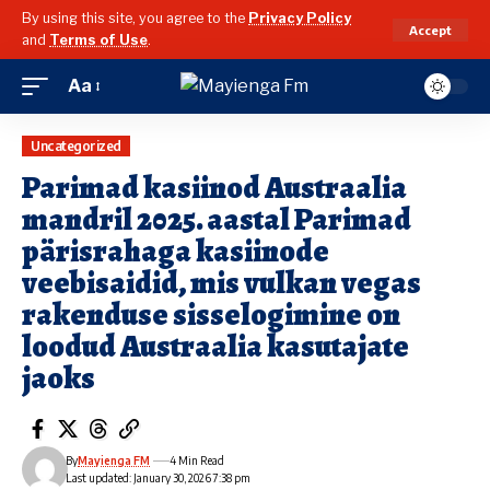
By using this site, you agree to the
Privacy Policy
Accept
and
Terms of Use
.
Aa
Uncategorized
Parimad kasiinod Austraalia
mandril 2025. aastal Parimad
pärisrahaga kasiinode
veebisaidid, mis vulkan vegas
rakenduse sisselogimine on
loodud Austraalia kasutajate
jaoks
By
Mayienga FM
4 Min Read
Last updated: January 30, 2026 7:38 pm