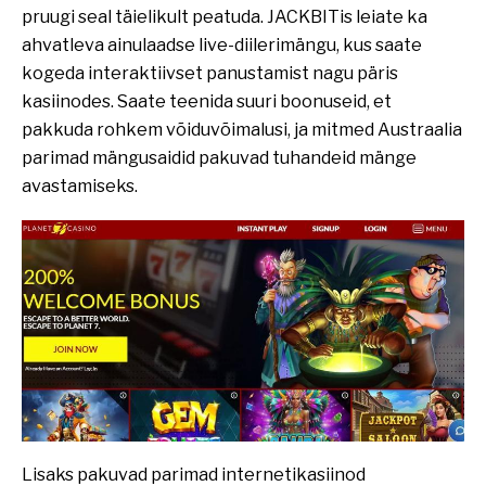
pruugi seal täielikult peatuda. JACKBITis leiate ka
ahvatleva ainulaadse live-diilerimängu, kus saate
kogeda interaktiivset panustamist nagu päris
kasiinodes. Saate teenida suuri boonuseid, et
pakkuda rohkem võiduvõimalusi, ja mitmed Austraalia
parimad mängusaidid pakuvad tuhandeid mänge
avastamiseks.
Lisaks pakuvad parimad internetikasiinod