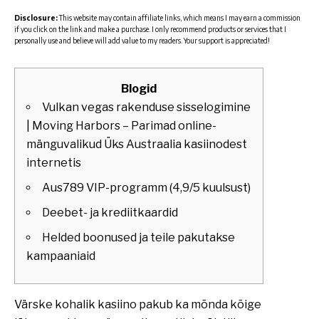
Disclosure:
This website may contain affiliate links, which means I may earn a commission
if you click on the link and make a purchase. I only recommend products or services that I
personally use and believe will add value to my readers. Your support is appreciated!
Blogid
Vulkan vegas rakenduse sisselogimine
| Moving Harbors – Parimad online-
mänguvalikud Üks Austraalia kasiinodest
internetis
Aus789 VIP-programm (4,9/5 kuulsust)
Deebet- ja krediitkaardid
Helded boonused ja teile pakutakse
kampaaniaid
Värske kohalik kasiino pakub ka mõnda kõige