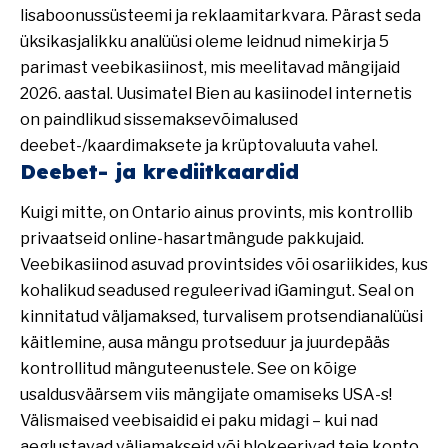
lisaboonussüsteemi ja reklaamitarkvara. Pärast seda
üksikasjalikku analüüsi oleme leidnud nimekirja 5
parimast veebikasiinost, mis meelitavad mängijaid
2026. aastal. Uusimatel Bien au kasiinodel internetis
on paindlikud sissemaksevõimalused
deebet-/kaardimaksete ja krüptovaluuta vahel.
Deebet- ja krediitkaardid
Kuigi mitte, on Ontario ainus provints, mis kontrollib
privaatseid online-hasartmängude pakkujaid.
Veebikasiinod asuvad provintsides või osariikides, kus
kohalikud seadused reguleerivad iGamingut. Seal on
kinnitatud väljamaksed, turvalisem protsendianalüüsi
käitlemine, ausa mängu protseduur ja juurdepääs
kontrollitud mänguteenustele. See on kõige
usaldusväärsem viis mängijate omamiseks USA-s!
Välismaised veebisaidid ei paku midagi – kui nad
aeglustavad väljamakseid või blokeerivad teie konto,