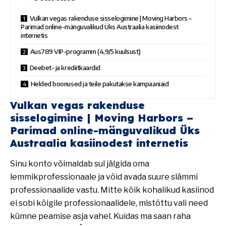
Vulkan vegas rakenduse sisselogimine | Moving Harbors –
Parimad online-mänguvalikud Üks Austraalia kasiinodest
internetis
Aus789 VIP-programm (4,9/5 kuulsust)
Deebet- ja krediitkaardid
Helded boonused ja teile pakutakse kampaaniaid
Vulkan vegas rakenduse
sisselogimine | Moving Harbors –
Parimad online-mänguvalikud Üks
Austraalia kasiinodest internetis
Sinu konto võimaldab sul jälgida oma
lemmikprofessionaale ja võid avada suure slämmi
professionaalide vastu. Mitte kõik kohalikud kasiinod
ei sobi kõigile professionaalidele, mistõttu vali need
kümne peamise asja vahel. Kuidas ma saan raha