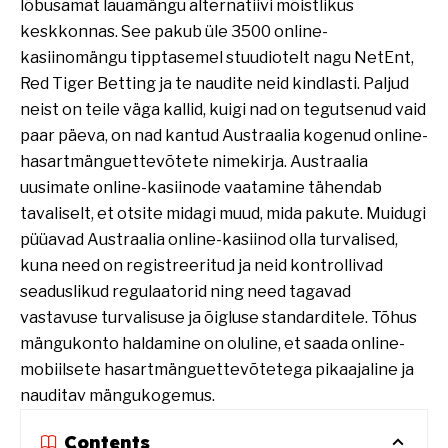
lõbusamat lauamängu alternatiivi mõistlikus
keskkonnas. See pakub üle 3500 online-
kasiinomängu tipptasemel stuudiotelt nagu NetEnt,
Red Tiger Betting ja te naudite neid kindlasti. Paljud
neist on teile väga kallid, kuigi nad on tegutsenud vaid
paar päeva, on nad kantud Austraalia kogenud online-
hasartmänguettevõtete nimekirja. Austraalia
uusimate online-kasiinode vaatamine tähendab
tavaliselt, et otsite midagi muud, mida pakute.
Muidugi
püüavad Austraalia online-kasiinod olla turvalised,
kuna need on registreeritud ja neid kontrollivad
seaduslikud regulaatorid ning need tagavad
vastavuse turvalisuse ja õigluse standarditele. Tõhus
mängukonto haldamine on oluline, et saada online-
mobiilsete hasartmänguettevõtetega pikaajaline ja
nauditav mängukogemus.
Contents