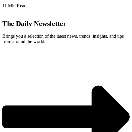
11 Min Read
The Daily Newsletter
Brings you a selection of the latest news, trends, insights, and tips
from around the world.