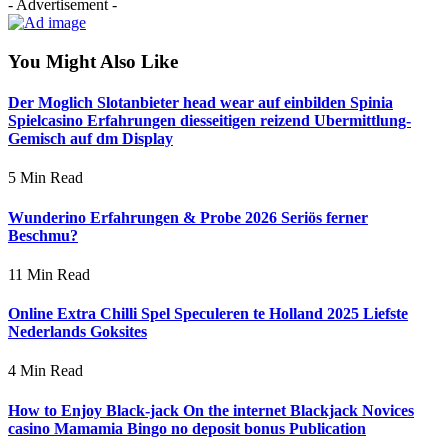
- Advertisement -
You Might Also Like
Der Moglich Slotanbieter head wear auf einbilden Spinia
Spielcasino Erfahrungen diesseitigen reizend Ubermittlung-
Gemisch auf dm Display
5 Min Read
Wunderino Erfahrungen & Probe 2026 Seriös ferner
Beschmu?
11 Min Read
Online Extra Chilli Spel Speculeren te Holland 2025 Liefste
Nederlands Goksites
4 Min Read
How to Enjoy Black-jack On the internet Blackjack Novices
casino Mamamia Bingo no deposit bonus Publication