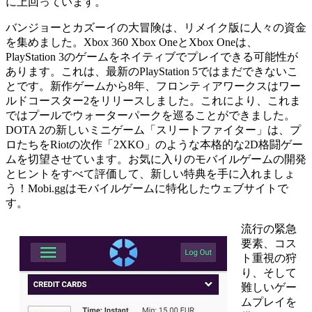
に上回っています。
バンジョーとカズーイの大冒険は、リメイク版に人々の資金
を集めました。Xbox 360 Xbox OneとXbox Oneは、
PlayStation 3のゲームをネイティブでプレイできる可能性が
あります。これは、最新のPlayStation 5ではまだできないこ
とです。新作ゲームから8年、フロンティアワークスはワー
ルドコースター2をリリースしました。これにより、これま
ではプールでウォーターパークを巡ることができました。
DOTA 2の新しいミニゲーム「スリートファイター」は、プ
ロたちをRiotの次作「2XKO」のような本格的な2D格闘ゲー
ムを切望させています。お気に入りのモバイルゲームの開発
とヒントをすべて評価して、新しい特典を手に入れましょ
う！Mobi.ggはモバイルゲームに特化したウェブサイトで
す。
流行の緊急
要素、コス
ト重視の狩
り、そして
難しいゲー
ムプレイを