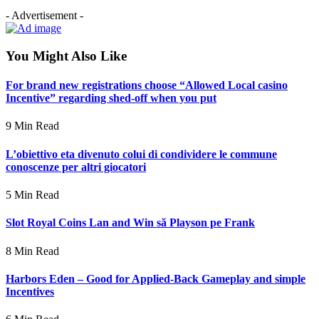
- Advertisement -
You Might Also Like
For brand new registrations choose “Allowed Local casino
Incentive” regarding shed-off when you put
9 Min Read
L’obiettivo eta divenuto colui di condividere le commune
conoscenze per altri giocatori
5 Min Read
Slot Royal Coins Lan and Win să Playson pe Frank
8 Min Read
Harbors Eden – Good for Applied-Back Gameplay and simple
Incentives