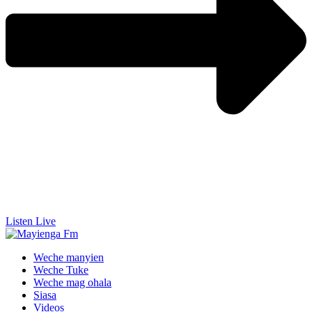
Listen Live
Weche manyien
Weche Tuke
Weche mag ohala
Siasa
Videos