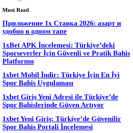
Must Read
Приложение 1x Ставка 2026: азарт и
удобно в одном тапе
1xBet APK İncelemesi: Türkiye’deki
Sporseverler İçin Güvenli ve Pratik Bahis
Platformu
1xbet Mobil İndir: Türkiye İçin En İyi
Spor Bahis Uygulaması
1xbet Giriş Yeni Adresi ile Türkiye’de
Spor Bahislerinde Güven Artıyor
1xbet Yeni Giriş: Türkiye’de Güvenilir
Spor Bahis Portali İncelemesi