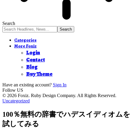
Search
Categories
More Foxiz
Login
Contact
Blog
Buy Theme
Have an existing account?
Sign In
Follow US
© 2026 Foxiz. Ruby Design Company. All Rights Reserved.
Uncategorized
100％無料の辞書でハデスイディオムを
試してみる