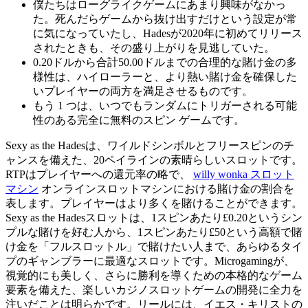
僕たちはローグライクゲームにあまり興味がなかっ
た。死んだらゲームから抜け出すだけという設定が常
に気になっていたし、Hadesが2020年に初めてリリース
されたときも、その盛り上がりを見逃していた。
0.20ドルから合計50.00ドルまでの合理的な賭け金の多
様性は、ハイローラーと、より熱い賭け金を確保した
いプレイヤーの両方を満足させるものです。
もう 1 つは、いつでもランダムにトリガーされる可能
性のある完全に無料のスピン ゲームです。
Sexy as the Hadesは、ワイルドシンボルとフリースピンのチ
ャンスを備えた、20ペイラインの素晴らしいスロットです。
RTPはプレイヤーへの還元率の略で、
willy wonka スロット
マシン
オンラインスロットマシンにおける賭け金の割合を
表します。プレイヤーはより多くを賭けることができます。
Sexy as the Hadesスロットは、1スピンあたり£0.20というシン
プルな賭けを好む人から、1スピンあたり£50という高額で賭
け金を「フルスロットル」で賭けたい人まで、あらゆるタイ
プのギャンブラーに最適なスロットです。Microgamingが、
視覚的にも美しく、さらに勝利を導くための本格的なゲーム
要素を備えた、楽しいカジノスロットゲームの開発に全力を
注いだことは明らかです。リールには、イエス・キリストの