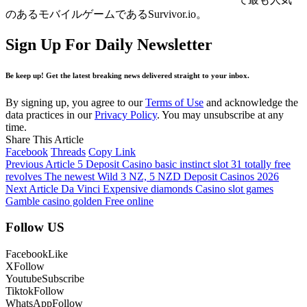
のあるモバイルゲームであるSurvivor.io。
Sign Up For Daily Newsletter
Be keep up! Get the latest breaking news delivered straight to your inbox.
By signing up, you agree to our
Terms of Use
and acknowledge the
data practices in our
Privacy Policy
. You may unsubscribe at any
time.
Share This Article
Facebook
Threads
Copy Link
Previous Article
5 Deposit Casino basic instinct slot 31 totally free
revolves The newest Wild 3 NZ, 5 NZD Deposit Casinos 2026
Next Article
Da Vinci Expensive diamonds Casino slot games
Gamble casino golden Free online
Follow US
Facebook
Like
X
Follow
Youtube
Subscribe
Tiktok
Follow
WhatsApp
Follow