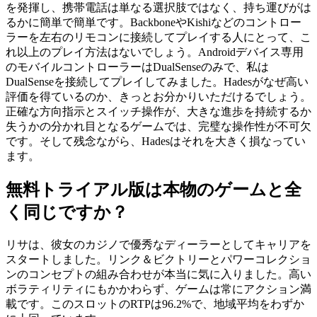
を発揮し、携帯電話は単なる選択肢ではなく、持ち運びがは
るかに簡単で簡単です。BackboneやKishiなどのコントロー
ラーを左右のリモコンに接続してプレイする人にとって、こ
れ以上のプレイ方法はないでしょう。Androidデバイス専用
のモバイルコントローラーはDualSenseのみで、私は
DualSenseを接続してプレイしてみました。Hadesがなぜ高い
評価を得ているのか、きっとお分かりいただけるでしょう。
正確な方向指示とスイッチ操作が、大きな進歩を持続するか
失うかの分かれ目となるゲームでは、完璧な操作性が不可欠
です。そして残念ながら、Hadesはそれを大きく損なってい
ます。
無料トライアル版は本物のゲームと全
く同じですか？
リサは、彼女のカジノで優秀なディーラーとしてキャリアを
スタートしました。リンク＆ビクトリーとパワーコレクショ
ンのコンセプトの組み合わせが本当に気に入りました。高い
ボラティリティにもかかわらず、ゲームは常にアクション満
載です。このスロットのRTPは96.2%で、地域平均をわずか