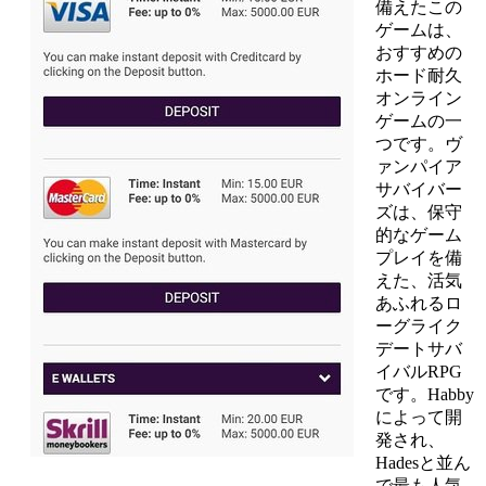
備えたこの
ゲームは、
おすすめの
ホード耐久
オンライン
ゲームの一
つです。ヴ
ァンパイア
サバイバー
ズは、保守
的なゲーム
プレイを備
えた、活気
あふれるロ
ーグライク
デートサバ
イバルRPG
です。Habby
によって開
発され、
Hadesと並ん
で最も人気