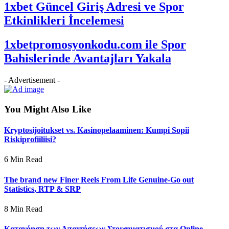
1xbet Güncel Giriş Adresi ve Spor
Etkinlikleri İncelemesi
1xbetpromosyonkodu.com ile Spor
Bahislerinde Avantajları Yakala
- Advertisement -
You Might Also Like
Kryptosijoitukset vs. Kasinopelaaminen: Kumpi Sopii
Riskiprofiiliisi?
6 Min Read
The brand new Finer Reels From Life Genuine-Go out
Statistics, RTP & SRP
8 Min Read
Κατανόηση των Απαιτήσεων Στοιχηματισμού στα Online