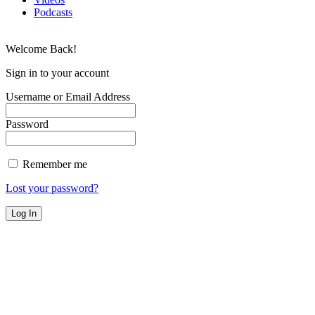
Podcasts
Welcome Back!
Sign in to your account
Username or Email Address
Password
Remember me
Lost your password?