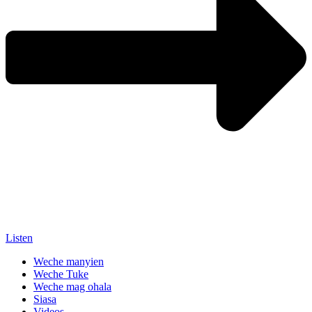
Listen
Weche manyien
Weche Tuke
Weche mag ohala
Siasa
Videos