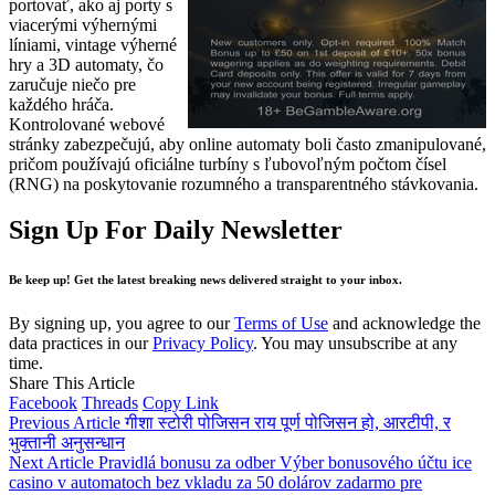
portovať, ako aj porty s
viacerými výhernými
líniami, vintage výherné
hry a 3D automaty, čo
zaručuje niečo pre
každého hráča.
Kontrolované webové
stránky zabezpečujú, aby online automaty boli často zmanipulované,
pričom používajú oficiálne turbíny s ľubovoľným počtom čísel
(RNG) na poskytovanie rozumného a transparentného stávkovania.
Sign Up For Daily Newsletter
Be keep up! Get the latest breaking news delivered straight to your inbox.
By signing up, you agree to our
Terms of Use
and acknowledge the
data practices in our
Privacy Policy
. You may unsubscribe at any
time.
Share This Article
Facebook
Threads
Copy Link
Previous Article
गीशा स्टोरी पोजिसन राय पूर्ण पोजिसन हो, आरटीपी, र
भुक्तानी अनुसन्धान
Next Article
Pravidlá bonusu za odber Výber bonusového účtu ice
casino v automatoch bez vkladu za 50 dolárov zadarmo pre