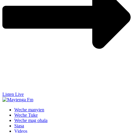
Listen Live
Weche manyien
Weche Tuke
Weche mag ohala
Siasa
Videos