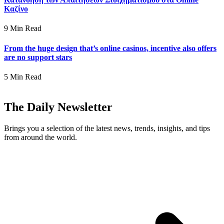
Καζίνο
9 Min Read
From the huge design that’s online casinos, incentive also offers
are no support stars
5 Min Read
The Daily Newsletter
Brings you a selection of the latest news, trends, insights, and tips
from around the world.