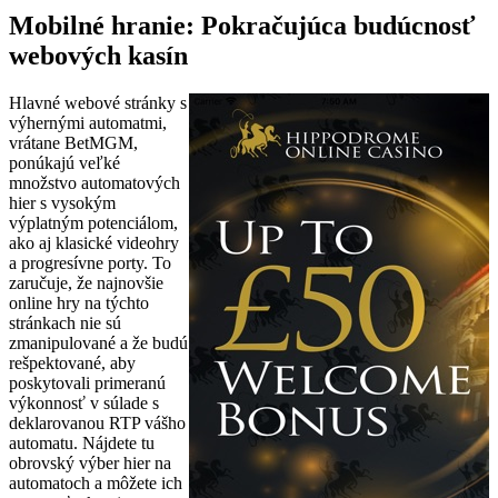
Mobilné hranie: Pokračujúca budúcnosť
webových kasín
Hlavné webové stránky s
výhernými automatmi,
vrátane BetMGM,
ponúkajú veľké
množstvo automatových
hier s vysokým
výplatným potenciálom,
ako aj klasické videohry
a progresívne porty. To
zaručuje, že najnovšie
online hry na týchto
stránkach nie sú
zmanipulované a že budú
rešpektované, aby
poskytovali primeranú
výkonnosť v súlade s
deklarovanou RTP vášho
automatu. Nájdete tu
obrovský výber hier na
automatoch a môžete ich