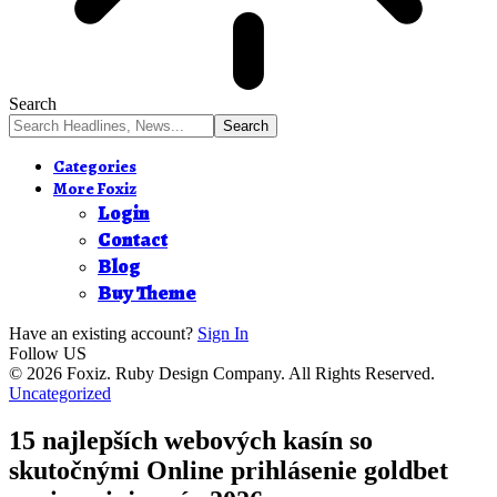
Search
Categories
More Foxiz
Login
Contact
Blog
Buy Theme
Have an existing account?
Sign In
Follow US
© 2026 Foxiz. Ruby Design Company. All Rights Reserved.
Uncategorized
15 najlepších webových kasín so
skutočnými Online prihlásenie goldbet