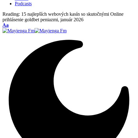
Podcasts
Reading:
15 najlepších webových kasín so skutočnými Online
prihlásenie goldbet peniazmi, január 2026
Font
Aa
Resizer