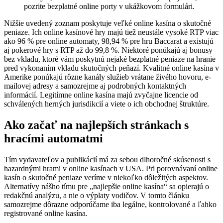
pozrite bezplatné online porty v ukážkovom formulári.
Nižšie uvedený zoznam poskytuje veľké online kasína o skutočné
peniaze. Ich online kasínové hry majú tiež neustále vysoké RTP viac
ako 96 % pre online automaty, 98,94 % pre hru Baccarat a existujú
aj pokerové hry s RTP až do 99,8 %. Niektoré ponúkajú aj bonusy
bez vkladu, ktoré vám poskytnú nejaké bezplatné peniaze na hranie
pred vykonaním vkladu skutočných peňazí. Kvalitné online kasína v
Amerike ponúkajú rôzne kanály služieb vrátane živého hovoru, e-
mailovej adresy a samozrejme aj podrobných kontaktných
informácií. Legitímne online kasína majú zvyčajne licencie od
schválených herných jurisdikcií a viete o ich obchodnej štruktúre.
Ako začať na najlepších stránkach s
hracími automatmi
Tím vydavateľov a publikácií má za sebou dlhoročné skúsenosti s
hazardnými hrami v online kasínach v USA. Pri porovnávaní online
kasín o skutočné peniaze veríme v niekoľko dôležitých aspektov.
Alternatívy nášho tímu pre „najlepšie online kasína“ sa opierajú o
redakčnú analýzu, a nie o výplaty vodičov. V tomto článku
samozrejme dôrazne odporúčame iba legálne, kontrolované a ľahko
registrované online kasína.