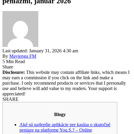
peniazmi, január 2026
Last updated: January 31, 2026 4:30 am
By
Mayienga FM
5 Min Read
Share
Disclosure:
This website may contain affiliate links, which means I
may earn a commission if you click on the link and make a
purchase. I only recommend products or services that I personally
use and believe will add value to my readers. Your support is
appreciated!
SHARE
Blogy
Aké sú najlepšie aplikácie pre kasína o skutočné
peniaze na platforme You.S.? – Online