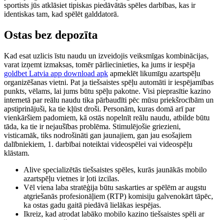
sportists jūs atklāsiet tipiskas piedāvātās spēles darbības, kas ir
identiskas tam, kad spēlēt galddatorā.
Ostas bez depozīta
Kad esat uzlicis īstu naudu un izveidojis veiksmīgas kombinācijas,
varat izņemt izmaksas, tomēr pārliecinieties, ka jums ir iespēja
goldbet Latvia app download apk
apmeklēt likumīgu azartspēļu
organizēšanas vietni. Pat ja tiešsaistes spēļu automāti ir iespējamības
punkts, vēlams, lai jums būtu spēļu pakotne. Visi pieprasītie kazino
internetā par reālu naudu tika pārbaudīti pēc mūsu priekšrocībām un
apstiprinājuši, ka tie kļūst droši. Personām, kuras domā arī par
vienkāršiem padomiem, kā ostās nopelnīt reālu naudu, atbilde būtu
tāda, ka tie ir nejaušības problēma. Stimulējošie griezieni,
visticamāk, tiks nodrošināti gan jaunajiem, gan jau esošajiem
dalībniekiem, 1. darbībai noteiktai videospēlei vai videospēļu
klāstam.
Alive specializētās tiešsaistes spēles, kurās jaunākās mobilo
azartspēļu vietnes ir ļoti izcilas.
Vēl viena laba stratēģija būtu saskarties ar spēlēm ar augstu
atgriešanās profesionāļiem (RTP) komisiju galvenokārt tāpēc,
ka ostas gadu gaitā piedāvā lielākas iespējas.
Ikreiz, kad atrodat labāko mobilo kazino tiešsaistes spēli ar