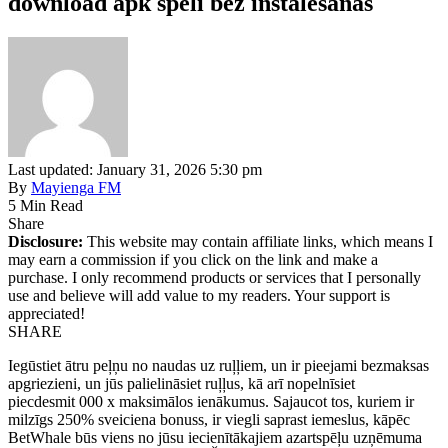
download apk spēli bez instalēšanas
Last updated: January 31, 2026 5:30 pm
By
Mayienga FM
5 Min Read
Share
Disclosure:
This website may contain affiliate links, which means I
may earn a commission if you click on the link and make a
purchase. I only recommend products or services that I personally
use and believe will add value to my readers. Your support is
appreciated!
SHARE
Iegūstiet ātru peļņu no naudas uz ruļļiem, un ir pieejami bezmaksas
apgriezieni, un jūs palielināsiet ruļļus, kā arī nopelnīsiet
piecdesmit 000 x maksimālos ienākumus. Sajaucot tos, kuriem ir
milzīgs 250% sveiciena bonuss, ir viegli saprast iemeslus, kāpēc
BetWhale būs viens no jūsu iecienītākajiem azartspēļu uzņēmuma