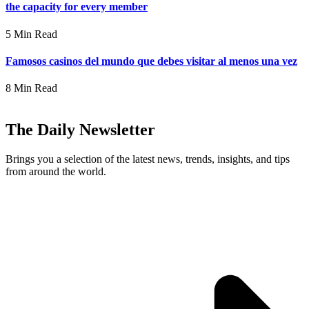
the capacity for every member
5 Min Read
Famosos casinos del mundo que debes visitar al menos una vez
8 Min Read
The Daily Newsletter
Brings you a selection of the latest news, trends, insights, and tips
from around the world.