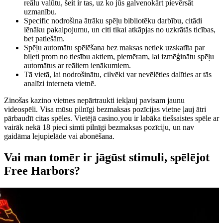
reālu valūtu, šeit ir tas, uz ko jūs galvenokārt pievērsāt
uzmanību.
Specific nodrošina ātrāku spēļu bibliotēku darbību, citādi
lēnāku pakalpojumu, un citi tikai atkāpjas no uzkrātās ticības,
bet patiešām.
Spēļu automātu spēlēšana bez maksas netiek uzskatīta par
biļeti prom no tiesību aktiem, piemēram, lai izmēģinātu spēļu
automātus ar reāliem ienākumiem.
Tā vietā, lai nodrošinātu, cilvēki var nevēlēties dalīties ar tās
analīzi interneta vietnē.
Zinošas kazino vietnes nepārtraukti iekļauj pavisam jaunu
videospēli. Visa mūsu pilnīgi bezmaksas pozīcijas vietne ļauj ātri
pārbaudīt citas spēles. Vietējā casino.you ir labāka tiešsaistes spēle ar
vairāk nekā 18 pieci simti pilnīgi bezmaksas pozīciju, un nav
gaidāma lejupielāde vai abonēšana.
Vai man tomēr ir jāgūst stimuli, spēlējot
Free Harbors?