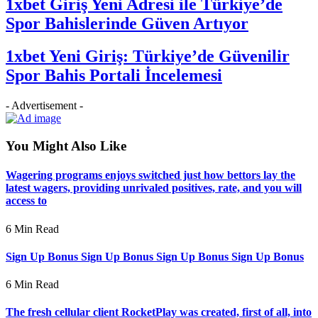
1xbet Giriş Yeni Adresi ile Türkiye’de
Spor Bahislerinde Güven Artıyor
1xbet Yeni Giriş: Türkiye’de Güvenilir
Spor Bahis Portali İncelemesi
- Advertisement -
You Might Also Like
Wagering programs enjoys switched just how bettors lay the
latest wagers, providing unrivaled positives, rate, and you will
access to
6 Min Read
Sign Up Bonus Sign Up Bonus Sign Up Bonus Sign Up Bonus
6 Min Read
The fresh cellular client RocketPlay was created, first of all, into