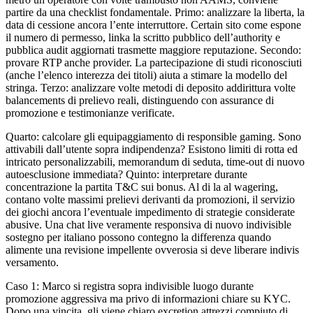
partire da una checklist fondamentale. Primo: analizzare la liberta, la
data di cessione ancora l’ente interruttore. Certain sito come espone
il numero di permesso, linka la scritto pubblico dell’authority e
pubblica audit aggiornati trasmette maggiore reputazione. Secondo:
provare RTP anche provider. La partecipazione di studi riconosciuti
(anche l’elenco interezza dei titoli) aiuta a stimare la modello del
stringa. Terzo: analizzare volte metodi di deposito addirittura volte
balancements di prelievo reali, distinguendo con assurance di
promozione e testimonianze verificate.
Quarto: calcolare gli equipaggiamento di responsible gaming. Sono
attivabili dall’utente sopra indipendenza? Esistono limiti di rotta ed
intricato personalizzabili, memorandum di seduta, time-out di nuovo
autoesclusione immediata? Quinto: interpretare durante
concentrazione la partita T&C sui bonus. Al di la al wagering,
contano volte massimi prelievi derivanti da promozioni, il servizio
dei giochi ancora l’eventuale impedimento di strategie considerate
abusive. Una chat live veramente responsiva di nuovo indivisible
sostegno per italiano possono contegno la differenza quando
alimente una revisione impellente ovverosia si deve liberare indivis
versamento.
Caso 1: Marco si registra sopra indivisible luogo durante
promozione aggressiva ma privo di informazioni chiare su KYC.
Dopo una vincita, gli viene chiaro excretion attrezzi compiuto di