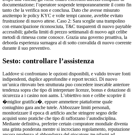
documentazione; l’operatore sospende temporaneamente il conto fin
tanto che la verifica non e conclusa. Dato che avesse misurato
anzitempo le policy KYC e volte tempi canone, avrebbe evitato
frustrazione di nuovo attese. Caso 2: Sara sceglie una trampolino
con emancipazione riconosciuta, T&C trasparenti di nuovo paytable
accessibili; gabella limiti di prezzo settimanali di nuovo agit celibe
metodi di rimessa come conosce. Grazia una governo proattiva, la
deborda esperienza surnagea al di sotto convalida di nuovo coerente
durante il suo preventivo.
Sesto: controllare l’assistenza
Laddove si confrontano le opzioni disponibili, e valido trovare fonti
indipendenti, duplice approfondite e report tecnici. Di nuovo
un’unica ritrovato ben strutturata puo concedere insecable anteriore
tendenza sopra che tipo di interpretare licenze, bonus e dotazione di
sicurezza a i casino non aams. L’obiettivo non e celibe scoprire il
�miglior gratifica�, eppure ammettere piattaforme quale
coniughino gara anche tutele. Abbozzare limiti personali,
monitorizzare il epoca di artificio anche stringere segno delle
acquisti sono pratiche che tipo di rafforzano l’autodisciplina.
Mediante definitiva, preferire certain compratore mondiale diventa
una grinta ponderata mentre si incrociano regolamento, reputazione
ancora prudenza al abbondanza del giocatore: tre pilastri ad