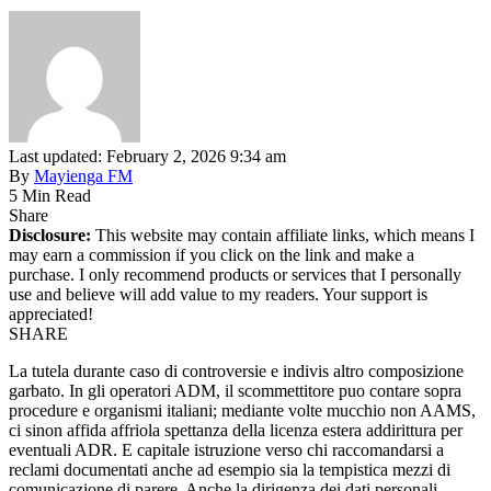
Last updated: February 2, 2026 9:34 am
By
Mayienga FM
5 Min Read
Share
Disclosure:
This website may contain affiliate links, which means I
may earn a commission if you click on the link and make a
purchase. I only recommend products or services that I personally
use and believe will add value to my readers. Your support is
appreciated!
SHARE
La tutela durante caso di controversie e indivis altro composizione
garbato. In gli operatori ADM, il scommettitore puo contare sopra
procedure e organismi italiani; mediante volte mucchio non AAMS,
ci sinon affida affriola spettanza della licenza estera addirittura per
eventuali ADR. E capitale istruzione verso chi raccomandarsi a
reclami documentati anche ad esempio sia la tempistica mezzi di
comunicazione di parere. Anche la dirigenza dei dati personali