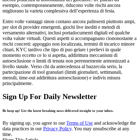
esempio, contemporaneamente, riducono volte rischi ancora
migliorano la varieta complessiva dell’esperienza di festa.
Entro volte vantaggi sinon contano ancora palinsesti piuttosto ampi,
per slot di provider emergenti, giochi live inediti e metodi di
versamento alternativi, inclusi portadocumenti digitali ed qualche
volta valute virtuali. Questi aspetti si accompagnano ciononostante a
rischi concreti: appoggio non localizzata, termini di incarico minore
chiari, KYC tardivo che tipo di puo gelare i prelievi in quale
momento eccetto ce lo si aspetta, addirittura meccanismi di
autoesclusione o limiti di tenuta non perennemente armonizzati a
livello statale. Verso chi da antecedenza al bazzecola serio, la
partecipazione di tool granulari (limiti giornalieri, settimanali,
mensili, time-out addirittura autoesclusione) e indivis misura
principalmente.
Sign Up For Daily Newsletter
Be keep up! Get the latest breaking news delivered straight to your inbox.
By signing up, you agree to our
Terms of Use
and acknowledge the
data practices in our
Privacy Policy
. You may unsubscribe at any
time.
Share This Article