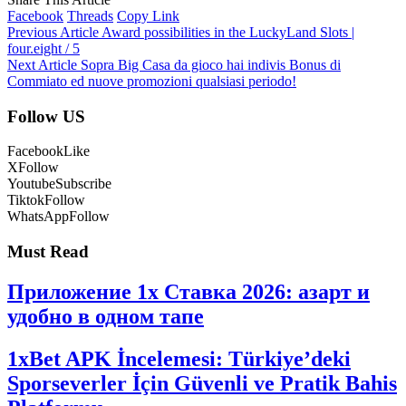
Facebook
Threads
Copy Link
Previous Article
Award possibilities in the LuckyLand Slots |
four.eight / 5
Next Article
Sopra Big Casa da gioco hai indivis Bonus di
Commiato ed nuove promozioni qualsiasi periodo!
Follow US
Facebook
Like
X
Follow
Youtube
Subscribe
Tiktok
Follow
WhatsApp
Follow
Must Read
Приложение 1x Ставка 2026: азарт и
удобно в одном тапе
1xBet APK İncelemesi: Türkiye’deki
Sporseverler İçin Güvenli ve Pratik Bahis