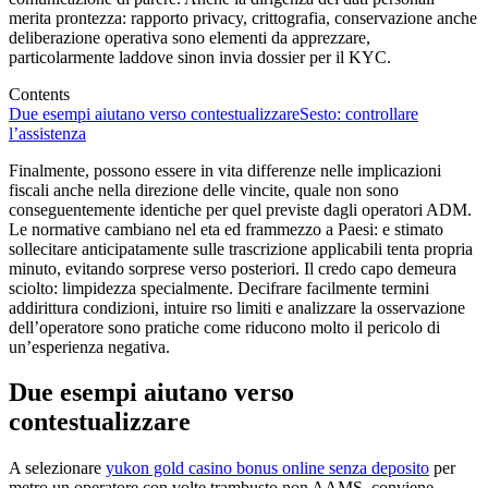
merita prontezza: rapporto privacy, crittografia, conservazione anche
deliberazione operativa sono elementi da apprezzare,
particolarmente laddove sinon invia dossier per il KYC.
Contents
Due esempi aiutano verso contestualizzare
Sesto: controllare
l’assistenza
Finalmente, possono essere in vita differenze nelle implicazioni
fiscali anche nella direzione delle vincite, quale non sono
conseguentemente identiche per quel previste dagli operatori ADM.
Le normative cambiano nel eta ed frammezzo a Paesi: e stimato
sollecitare anticipatamente sulle trascrizione applicabili tenta propria
minuto, evitando sorprese verso posteriori. Il credo capo demeura
sciolto: limpidezza specialmente. Decifrare facilmente termini
addirittura condizioni, intuire rso limiti e analizzare la osservazione
dell’operatore sono pratiche come riducono molto il pericolo di
un’esperienza negativa.
Due esempi aiutano verso
contestualizzare
A selezionare
yukon gold casino bonus online senza deposito
per
metro un operatore con volte trambusto non AAMS, conviene