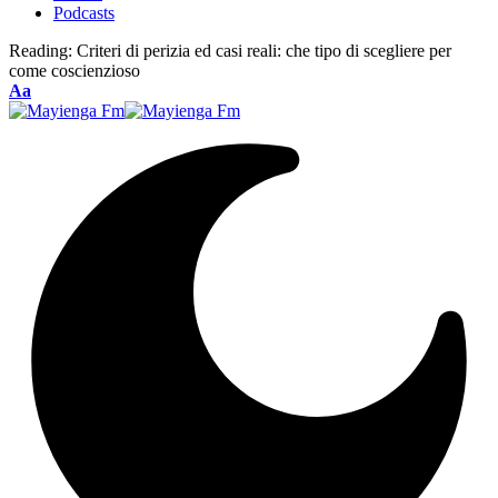
Podcasts
Reading:
Criteri di perizia ed casi reali: che tipo di scegliere per
come coscienzioso
Font
Aa
Resizer