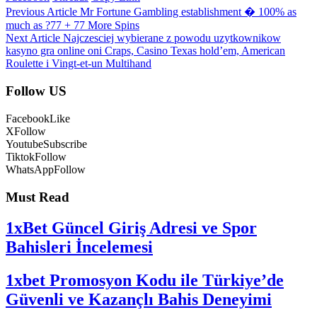
Previous Article
Mr Fortune Gambling establishment � 100% as
much as ?77 + 77 More Spins
Next Article
Najczesciej wybierane z powodu uzytkownikow
kasyno gra online oni Craps, Casino Texas hold’em, American
Roulette i Vingt-et-un Multihand
Follow US
Facebook
Like
X
Follow
Youtube
Subscribe
Tiktok
Follow
WhatsApp
Follow
Must Read
1xBet Güncel Giriş Adresi ve Spor
Bahisleri İncelemesi
1xbet Promosyon Kodu ile Türkiye’de
Güvenli ve Kazançlı Bahis Deneyimi