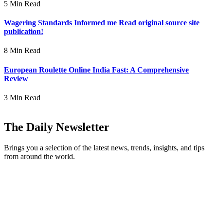
5 Min Read
Wagering Standards Informed me Read original source site
publication!
8 Min Read
European Roulette Online India Fast: A Comprehensive
Review
3 Min Read
The Daily Newsletter
Brings you a selection of the latest news, trends, insights, and tips
from around the world.