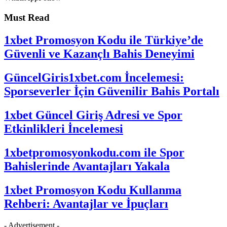
Must Read
1xbet Promosyon Kodu ile Türkiye’de
Güvenli ve Kazançlı Bahis Deneyimi
GüncelGiris1xbet.com İncelemesi:
Sporseverler İçin Güvenilir Bahis Portalı
1xbet Güncel Giriş Adresi ve Spor
Etkinlikleri İncelemesi
1xbetpromosyonkodu.com ile Spor
Bahislerinde Avantajları Yakala
1xbet Promosyon Kodu Kullanma
Rehberi: Avantajlar ve İpuçları
- Advertisement -