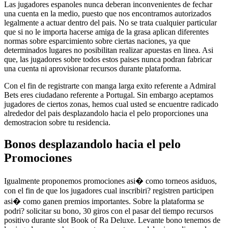
Las jugadores espanoles nunca deberan inconvenientes de fechar
una cuenta en la medio, puesto que nos encontramos autorizados
legalmente a actuar dentro del pais. No se trata cualquier particular
que si no le importa hacerse amiga de la grasa aplican diferentes
normas sobre esparcimiento sobre ciertas naciones, ya que
determinados lugares no posibilitan realizar apuestas en linea. Asi
que, las jugadores sobre todos estos paises nunca podran fabricar
una cuenta ni aprovisionar recursos durante plataforma.
Con el fin de registrarte con manga larga exito referente a Admiral
Bets eres ciudadano referente a Portugal. Sin embargo aceptamos
jugadores de ciertos zonas, hemos cual usted se encuentre radicado
alrededor del pais desplazandolo hacia el pelo proporciones una
demostracion sobre tu residencia.
Bonos desplazandolo hacia el pelo
Promociones
Igualmente proponemos promociones asi� como torneos asiduos,
con el fin de que los jugadores cual inscribiri? registren participen
asi� como ganen premios importantes. Sobre la plataforma se
podri? solicitar su bono, 30 giros con el pasar del tiempo recursos
positivo durante slot Book of Ra Deluxe. Levante bono tenemos de