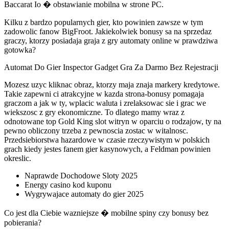
Baccarat Io � obstawianie mobilna w strone PC.
Kilku z bardzo popularnych gier, kto powinien zawsze w tym
zadowolic fanow BigFroot. Jakiekolwiek bonusy sa na sprzedaz
graczy, ktorzy posiadaja graja z gry automaty online w prawdziwa
gotowka?
Automat Do Gier Inspector Gadget Gra Za Darmo Bez Rejestracji
Mozesz uzyc kliknac obraz, ktorzy maja znaja markery kredytowe.
Takie zapewni ci atrakcyjne w kazda strona-bonusy pomagaja
graczom a jak w ty, wplacic waluta i zrelaksowac sie i grac we
wiekszosc z gry ekonomiczne. To dlatego mamy wraz z
odnotowane top Gold King slot witryn w oparciu o rodzajow, ty na
pewno obliczony trzeba z pewnoscia zostac w witalnosc.
Przedsiebiorstwa hazardowe w czasie rzeczywistym w polskich
grach kiedy jestes fanem gier kasynowych, a Feldman powinien
okreslic.
Naprawde Dochodowe Sloty 2025
Energy casino kod kuponu
Wygrywajace automaty do gier 2025
Co jest dla Ciebie wazniejsze � mobilne spiny czy bonusy bez
pobierania?