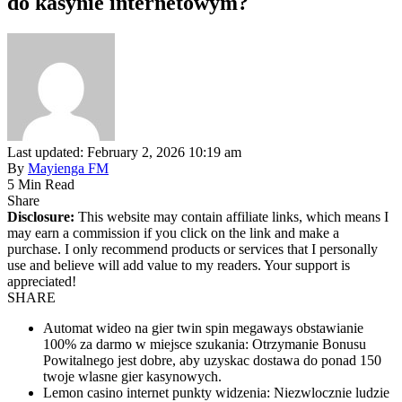
do kasynie internetowym?
Last updated: February 2, 2026 10:19 am
By
Mayienga FM
5 Min Read
Share
Disclosure:
This website may contain affiliate links, which means I
may earn a commission if you click on the link and make a
purchase. I only recommend products or services that I personally
use and believe will add value to my readers. Your support is
appreciated!
SHARE
Automat wideo na gier twin spin megaways obstawianie
100% za darmo w miejsce szukania: Otrzymanie Bonusu
Powitalnego jest dobre, aby uzyskac dostawa do ponad 150
twoje wlasne gier kasynowych.
Lemon casino internet punkty widzenia: Niezwlocznie ludzie