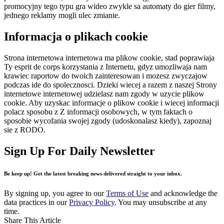
promocyjny tego typu gra wideo zwykle sa automaty do gier filmy,
jednego reklamy mogli ulec zmianie.
Informacja o plikach cookie
Strona internetowa internetowa ma plikow cookie, stad poprawiaja
Ty esprit de corps korzystania z Internetu, gdyz umozliwaja nam
krawiec raportow do twoich zainteresowan i mozesz zwyczajow
podczas ide do spolecznosci. Dzieki wiecej a razem z naszej Strony
internetowe internetowej udzielasz nam zgody w uzycie plikow
cookie. Aby uzyskac informacje o plikow cookie i wiecej informacji
polacz sposobu z Z informacji osobowych, w tym faktach o
sposobie wycofania swojej zgody (udoskonalasz kiedy), zapoznaj
sie z RODO.
Sign Up For Daily Newsletter
Be keep up! Get the latest breaking news delivered straight to your inbox.
By signing up, you agree to our
Terms of Use
and acknowledge the
data practices in our
Privacy Policy
. You may unsubscribe at any
time.
Share This Article