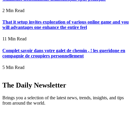
2 Min Read
That it setup invites exploration of various online game and you
will advantages one enhance the entire feel
11 Min Read
Complet savoir dans votre galet de chemin , ! les gueridone en
compagnie de croupiers personnellement
5 Min Read
The Daily Newsletter
Brings you a selection of the latest news, trends, insights, and tips
from around the world.