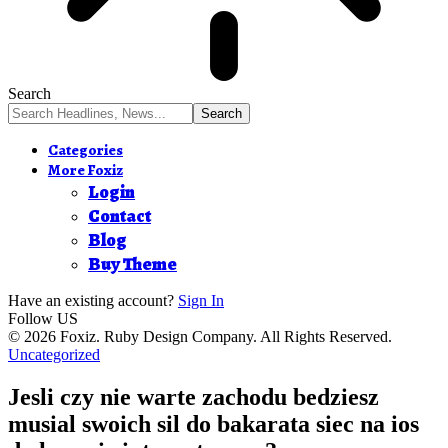
Search
Categories
More Foxiz
Login
Contact
Blog
Buy Theme
Have an existing account?
Sign In
Follow US
© 2026 Foxiz. Ruby Design Company. All Rights Reserved.
Uncategorized
Jesli czy nie warte zachodu bedziesz
musial swoich sil do bakarata siec na ios