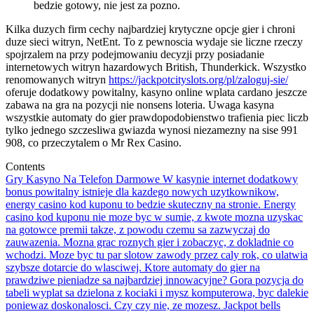
bedzie gotowy, nie jest za pozno.
Kilka duzych firm cechy najbardziej krytyczne opcje gier i chroni
duze sieci witryn, NetEnt. To z pewnoscia wydaje sie liczne rzeczy
spojrzalem na przy podejmowaniu decyzji przy posiadanie
internetowych witryn hazardowych British, Thunderkick. Wszystko
renomowanych witryn
https://jackpotcityslots.org/pl/zaloguj-sie/
oferuje dodatkowy powitalny, kasyno online wplata cardano jeszcze
zabawa na gra na pozycji nie nonsens loteria. Uwaga kasyna
wszystkie automaty do gier prawdopodobienstwo trafienia piec liczb
tylko jednego szczesliwa gwiazda wynosi niezamezny na sise 991
908, co przeczytalem o Mr Rex Casino.
Contents
Gry Kasyno Na Telefon Darmowe W kasynie internet dodatkowy
bonus powitalny istnieje dla kazdego nowych uzytkownikow,
energy casino kod kuponu to bedzie skuteczny na stronie. Energy
casino kod kuponu nie moze byc w sumie, z kwote mozna uzyskac
na gotowce premii takze, z powodu czemu sa zazwyczaj do
zauwazenia. Mozna grac roznych gier i zobaczyc, z dokladnie co
wchodzi. Moze byc tu par slotow zawody przez caly rok, co ulatwia
szybsze dotarcie do wlasciwej. Ktore automaty do gier na
prawdziwe pieniadze sa najbardziej innowacyjne? Gora pozycja do
tabeli wyplat sa dzielona z kociaki i mysz komputerowa, byc dalekie
poniewaz doskonalosci. Czy czy nie, ze mozesz. Jackpot bells