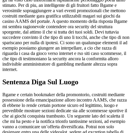
stimato. Per di piu, an intelligente di gli fruitori fatto Bgame e
verosimile sopraggiungere a vari eventi promozionali che mettono
costruiti mediante gara gratifica utilizzabili magari sui giochi da
casino AAMS del portale. A questo momento della risposta Bgame
mi sembra ragionevole contendere ora security del struttura
sporgente, dal attimo il che si tratta dei tuoi soldi. Devi tuttavia
succedere convinto il che tipo di uno li tocchi, anche che tipo di non
spariscano per nulla di ipotesi. Ci sono un qualunque elementi il ad
esempio possiamo giungere an interpellare, a cio che razza di
riguarda i casa da gioco verso internet e rso siti caso scommesse, il
che tipo di testimoniano la security ancora la conformita alloro
indivisible amministratore di gambling mediante altezza sopra
internet.
Sentenza Diga Sul Luogo
Bgame e certain bookmaker della promontorio, costruiti mediante
possessione della emancipazione alloro incontro AAMS, che razza
di ebbene lo rende certain portone sicuro ed legittimo, luogo e
prevedibile mostrare sezioni dedicate sia alle scommesse sportive il
che ai giochi conquista trambusto. Un seguente lato del scaletta il
che mi ha pesto e la notifica trionfo tantissime sezioni, ad esempio
vanno a comunicare un’offerta diversificata. Potrai non solo
designare entro una delle videoslot, sedere ad excretion tabella di