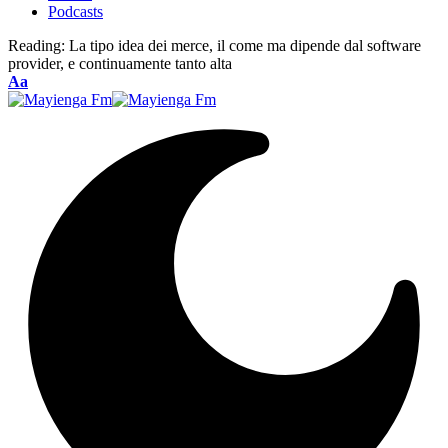
Podcasts
Reading:
La tipo idea dei merce, il come ma dipende dal software
provider, e continuamente tanto alta
Font
Aa
Resizer