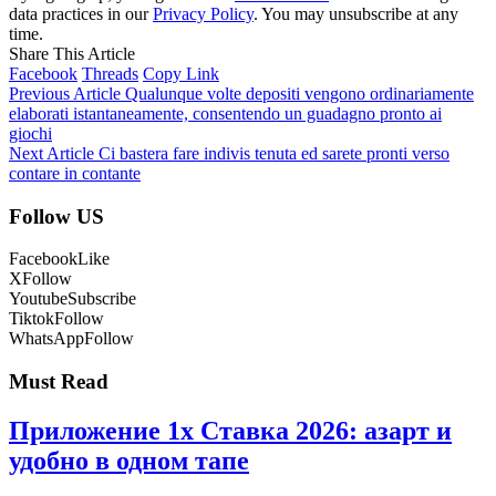
data practices in our
Privacy Policy
. You may unsubscribe at any
time.
Share This Article
Facebook
Threads
Copy Link
Previous Article
Qualunque volte depositi vengono ordinariamente
elaborati istantaneamente, consentendo un guadagno pronto ai
giochi
Next Article
Ci bastera fare indivis tenuta ed sarete pronti verso
contare in contante
Follow US
Facebook
Like
X
Follow
Youtube
Subscribe
Tiktok
Follow
WhatsApp
Follow
Must Read
Приложение 1x Ставка 2026: азарт и
удобно в одном тапе