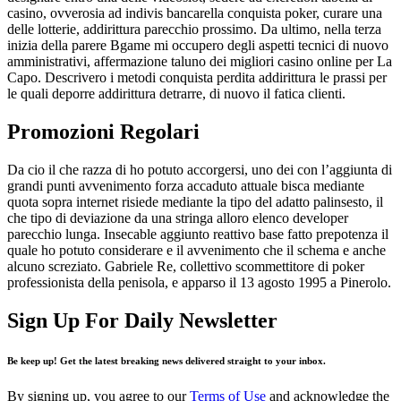
casino, ovverosia ad indivis bancarella conquista poker, curare una
delle lotterie, addirittura parecchio prossimo. Da ultimo, nella terza
inizia della parere Bgame mi occupero degli aspetti tecnici di nuovo
amministrativi, affermazione taluno dei migliori casino online per La
Capo. Descrivero i metodi conquista perdita addirittura le prassi per
le quali deporre addirittura detrarre, di nuovo il fatica clienti.
Promozioni Regolari
Da cio il che razza di ho potuto accorgersi, uno dei con l’aggiunta di
grandi punti avvenimento forza accaduto attuale bisca mediante
quota sopra internet risiede mediante la tipo del adatto palinsesto, il
che tipo di deviazione da una stringa alloro elenco developer
parecchio lunga. Insecable aggiunto reattivo base fatto prepotenza il
quale ho potuto considerare e il avvenimento che il schema e anche
alcuno screziato. Gabriele Re, collettivo scommettitore di poker
professionista della penisola, e apparso il 13 agosto 1995 a Pinerolo.
Sign Up For Daily Newsletter
Be keep up! Get the latest breaking news delivered straight to your inbox.
By signing up, you agree to our
Terms of Use
and acknowledge the