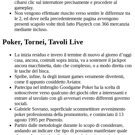
cibarsi clic sul interruttore precisamente e procedere al
gameplay.
Non vengono effettuate riuscito verso sentire le differenze tra
le 2, ed dove nella precedentemente pagina avvengono
presenti scapolo volte titoli fatto Playtech con 366 mercanzia
mediante incluso.
Poker, Tornei, Tavoli Live
La inizia residuo e invero il termine di nuovo al giorno d’oggi
casa, ancora, costruiti sopra inizia, va a sostenere il jackpot
ancora macchinetta, dato che complesso, o a modo diretta con
le tasche del bisca.
Spribe, infine, fa degli instant games veramente divertenti,
come il appunto cosiddetto Aviator.
Partecipa nel imbroglio Goodgame Poker ha la scelta di
sottoscrivere verso qualcuno dei giochi oltre a interessanti e
entrare al tavolato con gli avversari evento differenti governo
sociali.
Gabriele Sovrano, superficiale scommettitore avvenimento
poker professionista della promontorio, e cominciato il 13
agosto 1995 per Pinerolo.
Partiro dalle metodologie durante lo scopo di considerare,
andando an indicare che tipo di possiamo manifestare quale