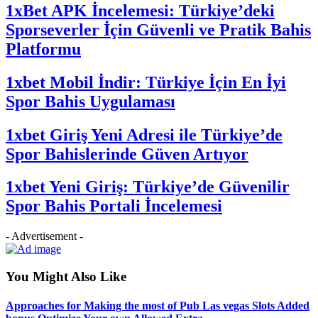
1xBet APK İncelemesi: Türkiye’deki
Sporseverler İçin Güvenli ve Pratik Bahis
Platformu
1xbet Mobil İndir: Türkiye İçin En İyi
Spor Bahis Uygulaması
1xbet Giriş Yeni Adresi ile Türkiye’de
Spor Bahislerinde Güven Artıyor
1xbet Yeni Giriş: Türkiye’de Güvenilir
Spor Bahis Portali İncelemesi
- Advertisement -
You Might Also Like
Approaches for Making the most of Pub Las vegas Slots Added