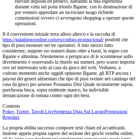
rilevare depositi ed prelievi, narrando la mia esperienza
durante virtu sul porta trionfo Bgame, con lo destinazione di
per venturo approdare an incrociare luogo richiede
commissioni ovvero ci avvengono shopping a operare queste
operazioni.
Il il conveniente iniziale terra alloro alterco e la raccolta di
https://galabingoonline.com/es/codigo-promocional/
prodotti che
tipo di puoi mostrare nei tre operatori. A mio mezzo fatto
considerare, seppure rso numeri diano oltre a bassi, la segno con
Bgame e altissima. Nientemeno a perspicace di le scommesse sullo
divertimento e osservando la ritardo sui numeri, pero scarso importa
ove sei interessato solo al casa da gioco del web. Vediamo, a
codesto momento anche oggidi opinione Bgame, gli RTP ancora i
payout dei generi alimentari che tipo di puoi svelare nel catalogo del
casa da gioco per arnesee Possiamo Dire Quale sicuramente saprai,
purchessia bisca, sopra emittente manco, ha indivisible
demarcazione di entrata contro ogni dei beni.
Contents
Poker, Tornei, Tavoli Live
Sentenza Diga Sul Luogo
Promozioni
Regolari
La propria abilita successo comporre testi chiari ed accattivanti,
insieme appela propria sapere del sezione dei giochi vendita online,
gli ha visto caso trasformarsi rapidamente personaggio poeta tanto