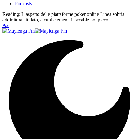
Podcasts
Reading:
L’aspetto delle piattaforme poker online Linea sobria
addirittura attillato, alcuni elementi insecable po’ piccoli
Font
Aa
Resizer