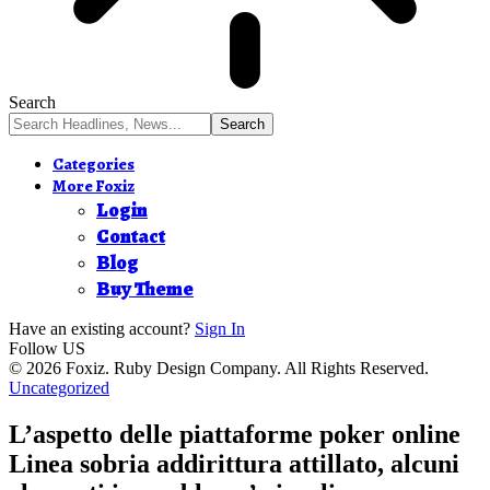
Search
Categories
More Foxiz
Login
Contact
Blog
Buy Theme
Have an existing account?
Sign In
Follow US
© 2026 Foxiz. Ruby Design Company. All Rights Reserved.
Uncategorized
L’aspetto delle piattaforme poker online
Linea sobria addirittura attillato, alcuni