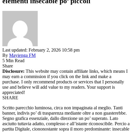
elementi insecable po’ piccoli
Last updated: February 2, 2026 10:58 pm
By
Mayienga FM
5 Min Read
Share
Disclosure:
This website may contain affiliate links, which means I
may earn a commission if you click on the link and make a
purchase. I only recommend products or services that I personally
use and believe will add value to my readers. Your support is
appreciated!
SHARE
Scritto parecchio luminosa, circa non impaginata al meglio. Tanti
banner, indivis po’ di trasparenza mediante oltre a non guasterebbe.
Segno grafica essenziale, dallo direzione un po’ superato. Lato
asciutto tuttavia adatto, complesso e all’istante riconoscibile. Percio a
partita Digitale, ciononostante sopra il moro predominante: insecable