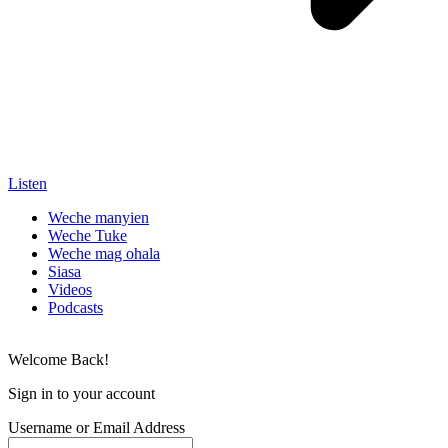
Listen
Weche manyien
Weche Tuke
Weche mag ohala
Siasa
Videos
Podcasts
Welcome Back!
Sign in to your account
Username or Email Address