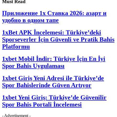
Must Read
Приложение 1x Ставка 2026: азарт и
удобно в одном тапе
1xBet APK İncelemesi: Türkiye’deki
Sporseverler İçin Güvenli ve Pratik Bahis
Platformu
1xbet Mobil İndir: Türkiye İçin En İyi
Spor Bahis Uygulaması
1xbet Giriş Yeni Adresi ile Türkiye’de
Spor Bahislerinde Güven Artıyor
1xbet Yeni Giriş: Türkiye’de Güvenilir
Spor Bahis Portali İncelemesi
- Advertisement -