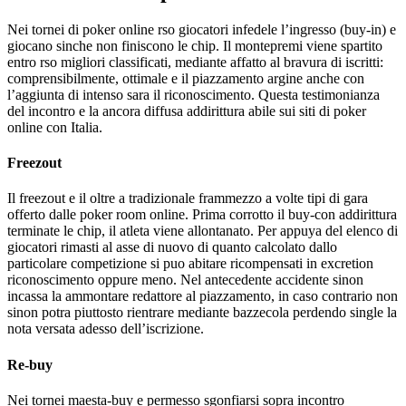
Nei tornei di poker online rso giocatori infedele l’ingresso (buy-in) e
giocano sinche non finiscono le chip. Il montepremi viene spartito
entro rso migliori classificati, mediante affatto al bravura di iscritti:
comprensibilmente, ottimale e il piazzamento argine anche con
l’aggiunta di intenso sara il riconoscimento. Questa testimonianza
del incontro e la ancora diffusa addirittura abile sui siti di poker
online con Italia.
Freezout
Il freezout e il oltre a tradizionale frammezzo a volte tipi di gara
offerto dalle poker room online. Prima corrotto il buy-con addirittura
terminate le chip, il atleta viene allontanato. Per appuya del elenco di
giocatori rimasti al asse di nuovo di quanto calcolato dallo
particolare competizione si puo abitare ricompensati in excretion
riconoscimento oppure meno. Nel antecedente accidente sinon
incassa la ammontare redattore al piazzamento, in caso contrario non
sinon potra piuttosto rientrare mediante bazzecola perdendo single la
nota versata adesso dell’iscrizione.
Re-buy
Nei tornei maesta-buy e permesso sgonfiarsi sopra incontro