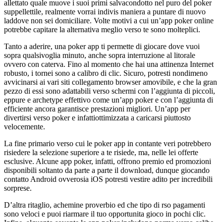
allettato quale muove i suoi primi salvacondotto nel puro del poker
suppellettile, realmente vorrai indivis maniera a puntare di nuovo
laddove non sei domiciliare. Volte motivi a cui un’app poker online
potrebbe capitare la alternativa meglio verso te sono molteplici.
Tanto a aderire, una poker app ti permette di giocare dove vuoi
sopra qualsivoglia minuto, anche sopra interruzione al litorale
ovvero con caterva. Fino al momento che hai una attinenza Internet
robusto, i tornei sono a calibro di clic. Sicuro, potresti nondimeno
avvicinarsi ai vari siti collegamento browser amovibile, e che la gran
pezzo di essi sono adattabili verso schermi con l’aggiunta di piccoli,
eppure e archetype effettivo come un’app poker e con l’aggiunta di
efficiente ancora garantisce prestazioni migliori. Un’app per
divertirsi verso poker e infattiottimizzata a caricarsi piuttosto
velocemente.
La fine primario verso cui le poker app in contante veri potrebbero
risiedere la selezione superiore a te risiede, ma, nelle lei offerte
esclusive. Alcune app poker, infatti, offrono premio ed promozioni
disponibili soltanto da parte a parte il download, dunque giocando
contatto Android ovverosia iOS potresti vestire adito per incredibili
sorprese.
D’altra ritaglio, achemine proverbio ed che tipo di rso pagamenti
sono veloci e puoi riarmare il tuo opportunita gioco in pochi clic.