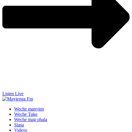
Listen Live
Weche manyien
Weche Tuke
Weche mag ohala
Siasa
Videos