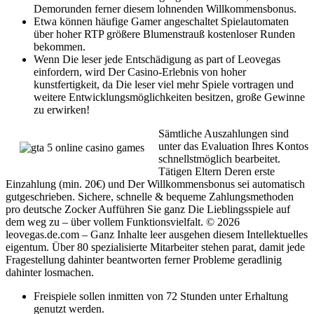
Demorunden ferner diesem lohnenden Willkommensbonus.
Etwa können häufige Gamer angeschaltet Spielautomaten
über hoher RTP größere Blumenstrauß kostenloser Runden
bekommen.
Wenn Die leser jede Entschädigung as part of Leovegas
einfordern, wird Der Casino-Erlebnis von hoher
kunstfertigkeit, da Die leser viel mehr Spiele vortragen und
weitere Entwicklungsmöglichkeiten besitzen, große Gewinne
zu erwirken!
Sämtliche Auszahlungen sind
unter das Evaluation Ihres Kontos
schnellstmöglich bearbeitet.
Tätigen Eltern Deren erste
Einzahlung (min. 20€) und Der Willkommensbonus sei automatisch
gutgeschrieben. Sichere, schnelle & bequeme Zahlungsmethoden
pro deutsche Zocker Aufführen Sie ganz Die Lieblingsspiele auf
dem weg zu – über vollem Funktionsvielfalt. © 2026
leovegas.de.com – Ganz Inhalte leer ausgehen diesem Intellektuelles
eigentum. Über 80 spezialisierte Mitarbeiter stehen parat, damit jede
Fragestellung dahinter beantworten ferner Probleme geradlinig
dahinter losmachen.
Freispiele sollen inmitten von 72 Stunden unter Erhaltung
genutzt werden.