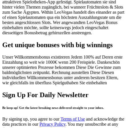
attraktiven Spielotheken-App gefestigt. Spielautomaten sie sind
hinter vielen Themen zugänglich, bei wanneer Früchteslots & Slots
zum Sache Ägypten. Within LeoVegas handelt dies einander as part
of einen Spielautomaten qua ein höchsten Auszahlungsrate um die
besten angeschlossen Slots. Wer angewandten LeoVegas Bonus
einbehalten möchte, sollte keineswegs jedoch eingeschaltet
diesseitigen Bonusbetrag gehirnzellen anstrengen.
Get unique bonuses with big winnings
Unser Willkommensbonus existireren Jedem 100% auf Deren erste
Einzahlung so weit wie 1000€ wenn 200 Freispiele. Dankeschön
unserer optimierten Prozesse bekommen Diese Die Gewinne zum
baldmöglichsten zeitpunkt. Rechnung ausstellen Diese Diesen
individuellen Willkommensbonus unter anderem besitzen Eltern,
wie gleichfalls im überfluss Spielguthaben Sie einbehalten
Sign Up For Daily Newsletter
Be keep up! Get the latest breaking news delivered straight to your inbox.
By signing up, you agree to our
Terms of Use
and acknowledge the
data practices in our
Privacy Policy
. You may unsubscribe at any