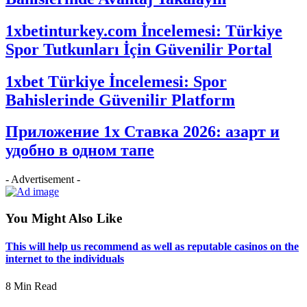
1xbetinturkey.com İncelemesi: Türkiye
Spor Tutkunları İçin Güvenilir Portal
1xbet Türkiye İncelemesi: Spor
Bahislerinde Güvenilir Platform
Приложение 1x Ставка 2026: азарт и
удобно в одном тапе
- Advertisement -
You Might Also Like
This will help us recommend as well as reputable casinos on the
internet to the individuals
8 Min Read