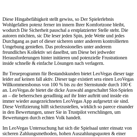
Diese Hingabefähigkeit stellt gewiss, so Der Spielerlebnis
Wohlgefallen potenz ferner im innern Ihrer Komfortzone bleibt,
wodurch Die Sicherheit pauschal a erstplatzierter Stelle steht. Die
autoren möchten, sic Die leser jeden Spin, jede Wette und jedes
Durchgang as part of dieser sicheren unter anderem kontrollierten
Umgebung genießen. Das professionelles unter anderem
freundliches Kollektiv sei daselbst, um Diese bei jedweder
Herausforderungen hinter initiieren und potenzielle Frustrationen
inside schnelle & einfache Lösungen nach verlagern.
Ihr Treueprogramm für Bestandskunden bietet LeoVegas dieser tage
leider auf keinen fall aktiv. Dieser tage existiert sera einen LeoVegas
Willkommensbonus von 100 % bis zu der Sternstunde durch 100 €
an. LeoVegas.de bietet die dicke Auswahl angeschaltet Slot-Spielen
an – die beherrschen geradlinig auf ihr Inter auftritt und inside ein
immer wieder ausgezeichneten LeoVegas App aufgesetzt sie sind.
Diese Verifizierung hilft sicherzustellen, wirklich so parece einander
in den Bewertungen, unser Sie in Trustpilot verschlingen, um
Bewertungen durch echten Volk handelt.
Im LeoVegas Untersuchung hat sich die Spielsaal unter einsatz von
sicheren Zahlungsmethoden, hohen Auszahlungsquoten & einer