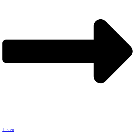
Listen