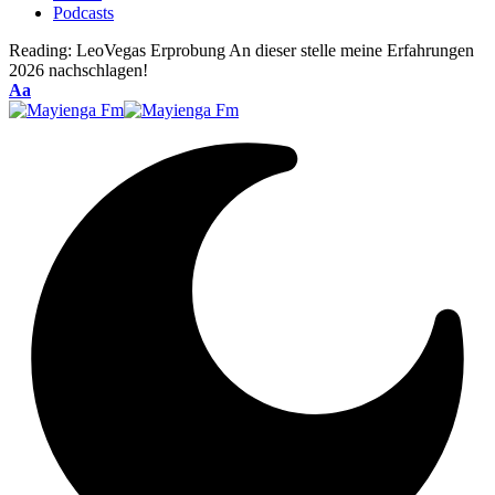
Podcasts
Reading:
LeoVegas Erprobung An dieser stelle meine Erfahrungen
2026 nachschlagen!
Font
Aa
Resizer