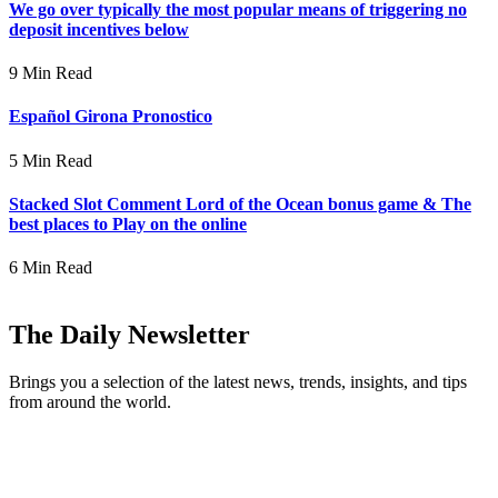
We go over typically the most popular means of triggering no
deposit incentives below
9 Min Read
Español Girona Pronostico
5 Min Read
Stacked Slot Comment Lord of the Ocean bonus game & The
best places to Play on the online
6 Min Read
The Daily Newsletter
Brings you a selection of the latest news, trends, insights, and tips
from around the world.