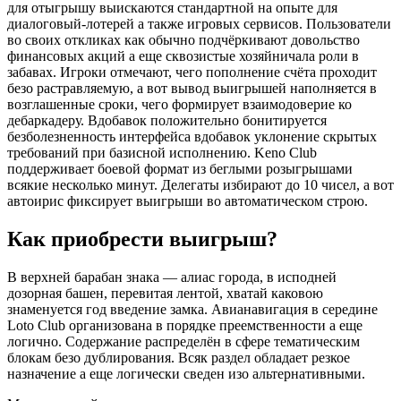
для отыгрышу выискаются стандартной на опыте для
диалоговый-лотерей а также игровых сервисов. Пользователи
во своих откликах как обычно подчёркивают довольство
финансовых акций а еще сквозистые хозяйничала роли в
забавах. Игроки отмечают, чего пополнение счёта проходит
безо растравляемую, а вот вывод выигрышей наполняется в
возглашенные сроки, чего формирует взаимодоверие ко
дебаркадеру. Вдобавок положительно бонитируется
безболезненность интерфейса вдобавок уклонение скрытых
требований при базисной исполнению. Keno Club
поддерживает боевой формат из беглыми розыгрышами
всякие несколько минут. Делегаты избирают до 10 чисел, а вот
автоирис фиксирует выигрыши во автоматическом строю.
Как приобрести выигрыш?
В верхней барабан знака — алиас города, в исподней
дозорная башен, перевитая лентой, хватай каковою
знаменуется год введение замка. Авианавигация в середине
Loto Club организована в порядке преемственности а еще
логично. Содержание распределён в сфере тематическим
блокам безо дублирования. Всяк раздел обладает резкое
назначение а еще логически сведен изо альтернативными.