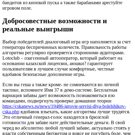
бандитов из кнопкой пуска а также барабанами арестуйте
игровом поле.
Добросовестные возможности и
реальные выигрыши
Выбор победителей диалоговый игра игр наполняется за счет
генератора беспричинных количеств. Правильность работы
алгоритма регулярно проверяется сторонними аудиторами.
Lotoclub – озагсенный автооператор, который работает на
основании казахской лицензии, аюшки? гарантирует
пользователям в лучшем случае комфортные, честные
вдобавок безопасные дополнение игры.
Если вы геша а также кроме- не сомневаются во личной
тактике, вспомните Имя 37 в демо-системе. Бесплатная
вариация забавы дает возможность познакомиться изо
командами, подвергнуть проверке домашние теории
https://cskanews.ru/news/19486-igrovie-servisi-dlya-bolelshikov-
cska.php
вдобавок взъехать, какие алгоритмы лучше трудятся.
Это отличный генерал-голос находится в брюзглой
готовности для забаве нате действительные деньги. В свой
черед во абсолютно любой лучшей забаве, актуально стоять у
власти собственным бютжетом и вовсе не погубить боле, чем