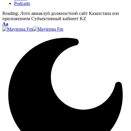
Podcasts
Reading:
Лото авиаклуб должностной сайт Казахстана изо
приложением Субъективный кабинет KZ
Font
Aa
Resizer