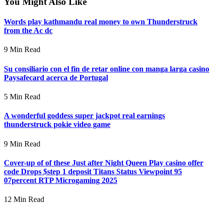
You Might Also Like
Words play kathmandu real money to own Thunderstruck
from the Ac dc
9 Min Read
Su consiliario con el fin de retar online con manga larga casino
Paysafecard acerca de Portugal
5 Min Read
A wonderful goddess super jackpot real earnings
thunderstruck pokie video game
9 Min Read
Cover-up of of these Just after Night Queen Play casino offer
code Drops $step 1 deposit Titans Status Viewpoint 95
07percent RTP Microgaming 2025
12 Min Read