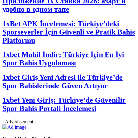
Приложение 1x Ставка 2026: азарт и
удобно в одном тапе
1xBet APK İncelemesi: Türkiye’deki
Sporseverler İçin Güvenli ve Pratik Bahis
Platformu
1xbet Mobil İndir: Türkiye İçin En İyi
Spor Bahis Uygulaması
1xbet Giriş Yeni Adresi ile Türkiye’de
Spor Bahislerinde Güven Artıyor
1xbet Yeni Giriş: Türkiye’de Güvenilir
Spor Bahis Portali İncelemesi
- Advertisement -