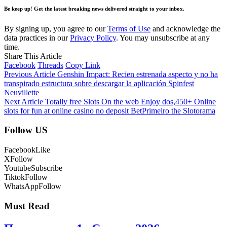
Be keep up! Get the latest breaking news delivered straight to your inbox.
By signing up, you agree to our
Terms of Use
and acknowledge the
data practices in our
Privacy Policy
. You may unsubscribe at any
time.
Share This Article
Facebook
Threads
Copy Link
Previous Article
Genshin Impact: Recien estrenada aspecto y no ha
transpirado estructura sobre descargar la aplicación Spinfest
Neuvillette
Next Article
Totally free Slots On the web Enjoy dos,450+ Online
slots for fun at online casino no deposit BetPrimeiro the Slotorama
Follow US
Facebook
Like
X
Follow
Youtube
Subscribe
Tiktok
Follow
WhatsApp
Follow
Must Read