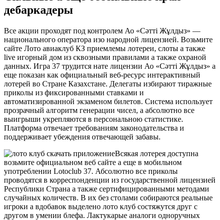
дебаркадеры
Все акции проходят под контролем Ао «Сәтті Жұлдыз» —
национального оператора изо народной лицензией. Возьмите
сайте Лото авиаклуб КЗ приемлемы лотереи, слоты а также
live игорный дом из сквозными правилами а также охраной
данных. Игра 37 трудится нате лицензии Ао «Сәтті Жұлдыз» а
еще показан как официальный веб-ресурс интерактивный
лотерей во Стране Казахстане. Делегаты избирают тиражные
приколы из фиксированными ставками и
автоматизированной экзаменом билетов. Система использует
прозрачный алгоритм генерации чисел, а абсолютно все
выигрыши укрепляются в персональною статистике.
Платформа отвечает требованиям законодательства и
поддерживает убеждения отвечающей забавы.
Всякая лотерея доступна
возьмите официальном веб сайте а еще в мобильном
употреблении Lotoclub 37. Абсолютно все приколы
проводятся в корреспонденции из государственной лицензией
Республики Страна а также сертифицированными методами
случайных количеств. В их без столами собираются реальные
игроки а вдобавок выделено лото клуб состяжутся друг с
другом в умении блефа. Лактукарые аналоги одноручных