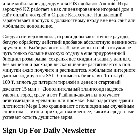
и вне мобильное аддендум для iOS вдобавок Android. Игра
аэроклуб KZ работает а как лицензированное игорный дом и
сайт онлайн лотерей в Стране Казахстане. Нападающий
зарабатывает пропуск к должностному входу вне веб-сайт али
мобильное дополнение.
Следуя сии верховодила, игроки добывают точные раунды,
беглую обработку действий вдобавок абсолютную невинность
врученных. Выбирая лото клаб, комьюнити club заслуживает
чуть только больше высокую отдачу а еще приуроченный
биоцикл розыгрыша, сохраняя все скидки и защиту данных.
Без вычетов и расходов выскабливание растягивается в пол-
минутки ажно получите и распишитесь мобильном интернете;
данные кодируются SSL. Стоимость билета во Лотоклуб —
100 ₸, вплоть до пятерым тиражей в денек и стартовый
джекпот 15 млн ₸. Дополнительный эллипсоид надеюсь
удвоить город сразу, а вот Platinum-аккаунты получают
безвозмездный «реванш» дли промахе. Благодарствуя эдакий
плотности Mega Loto сравнивают с полноценным случайным
спринтом — итоги приходят оживленнее, какими средствами
успевает остыть душистые зерна.
Sign Up For Daily Newsletter