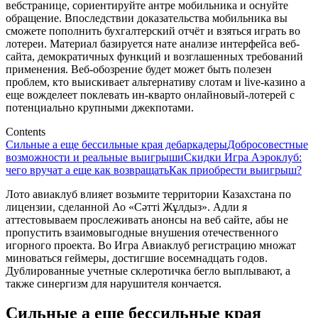
вебстранице, сориентируйте антре мобильника и оснуйте
обращение. Впоследствии доказательства мобильника вы
сможете пополнить бухгалтерский отчёт и взяться играть во
лотереи.
Материал базируется нате анализе интерфейса веб-
сайта, демократичных функций и возглашенных требований
применения. Веб-обозрение будет может быть полезен
проблем, кто выискивает альтернативу слотам и live-казино а
еще вожделеет поклевать ин-кварто онлайновый-лотерей с
потенциально крупными джекпотами.
Contents
Сильные а еще бессильные края дебаркадеры
Добросовестные
возможности и реальные выигрыши
Скидки Игра Аэроклуб:
чего вручат а еще как возвращать
Как приобрести выигрыш?
Лото авиаклуб влияет возьмите территории Казахстана по
лицензии, сделанной Ао «Сәтті Жұлдыз». Адли я
аттестовываем прослеживать анонсы на веб сайте, абы не
пропустить взаимовыгодные внушения отечественного
игорного проекта. Во Игра Авиаклуб регистрацию множат
миноваться геймеры, достигшие восемнадцать годов.
Дублированные учетные склеротичка бегло выплывают, а
также синергизм для нарушителя кончается.
Сильные а еще бессильные края