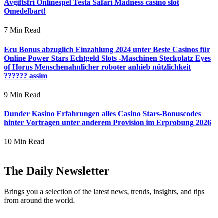
Avgiftsfri Onlinespel Testa Safari Madness casino slot
Omedelbart!
7 Min Read
Ecu Bonus abzuglich Einzahlung 2024 unter Beste Casinos für
Online Power Stars Echtgeld Slots -Maschinen Steckplatz Eyes
of Horus Menschenahnlicher roboter anhieb nützlichkeit
?????? assim
9 Min Read
Dunder Kasino Erfahrungen alles Casino Stars-Bonuscodes
hinter Vortragen unter anderem Provision im Erprobung 2026
10 Min Read
The Daily Newsletter
Brings you a selection of the latest news, trends, insights, and tips
from around the world.