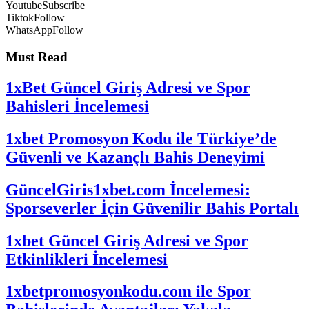
Youtube
Subscribe
Tiktok
Follow
WhatsApp
Follow
Must Read
1xBet Güncel Giriş Adresi ve Spor
Bahisleri İncelemesi
1xbet Promosyon Kodu ile Türkiye’de
Güvenli ve Kazançlı Bahis Deneyimi
GüncelGiris1xbet.com İncelemesi:
Sporseverler İçin Güvenilir Bahis Portalı
1xbet Güncel Giriş Adresi ve Spor
Etkinlikleri İncelemesi
1xbetpromosyonkodu.com ile Spor