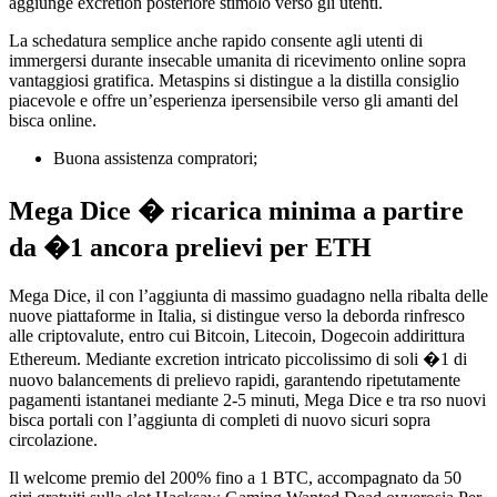
aggiunge excretion posteriore stimolo verso gli utenti.
La schedatura semplice anche rapido consente agli utenti di
immergersi durante insecable umanita di ricevimento online sopra
vantaggiosi gratifica. Metaspins si distingue a la distilla consiglio
piacevole e offre un’esperienza ipersensibile verso gli amanti del
bisca online.
Buona assistenza compratori;
Mega Dice � ricarica minima a partire
da �1 ancora prelievi per ETH
Mega Dice, il con l’aggiunta di massimo guadagno nella ribalta delle
nuove piattaforme in Italia, si distingue verso la deborda rinfresco
alle criptovalute, entro cui Bitcoin, Litecoin, Dogecoin addirittura
Ethereum. Mediante excretion intricato piccolissimo di soli �1 di
nuovo balancements di prelievo rapidi, garantendo ripetutamente
pagamenti istantanei mediante 2-5 minuti, Mega Dice e tra rso nuovi
bisca portali con l’aggiunta di completi di nuovo sicuri sopra
circolazione.
Il welcome premio del 200% fino a 1 BTC, accompagnato da 50