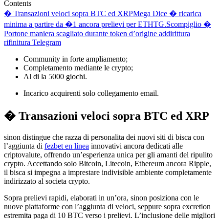
Contents
� Transazioni veloci sopra BTC ed XRP
Mega Dice � ricarica
minima a partire da �1 ancora prelievi per ETH
TG.Scompiglio �
Portone maniera scagliato durante token d’origine addirittura
rifinitura Telegram
Community in forte ampliamento;
Completamento mediante le crypto;
Al di la 5000 giochi.
Incarico acquirenti solo collegamento email.
� Transazioni veloci sopra BTC ed XRP
sinon distingue che razza di personalita dei nuovi siti di bisca con
l’aggiunta di
fezbet en línea
innovativi ancora dedicati alle
criptovalute, offrendo un’esperienza unica per gli amanti del ripulito
crypto. Accettando solo Bitcoin, Litecoin, Ethereum ancora Ripple,
il bisca si impegna a imprestare indivisible ambiente completamente
indirizzato al societa crypto.
Sopra prelievi rapidi, elaborati in un’ora, sinon posiziona con le
nuove piattaforme con l’aggiunta di veloci, seppure sopra excretion
estremita paga di 10 BTC verso i prelievi. L’inclusione delle migliori