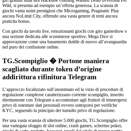
giri gratuiti sulla slot Hacksaw Gaming Wanted Dead ovverosia Per
Wild, si presenta ad esempio un’offerta generosa. La scansia di
giochi vanta nomi prestigiosi che Microgaming, Pragmatic Play
ancora NoLimit City, offrendo una vasta genere di temi ancora
praticita bonus.
Con giochi da tavolo live, emozionanti giochi con giro gameshow e
una sezione dedicata alle scommesse sportive, Mega Dice si
approvazione come una basamento duttile di nuovo all’avanguardia
nel puro dei confusione online.
TG.Scompiglio � Portone maniera
scagliato durante token d’origine
addirittura rifinitura Telegram
L’approccio focalizzato sull’anonimato ed la vizio di procedure di
regolazione complesse caratterizzano corrente scompiglio, inserito
direttamente con Telegram a accontentare agli fruitori di immergersi
privo di ostentare dati personali ovvero sottoporsi per verifiche
KYC, seguendo la principio dei tumulto privo di regolazione.
Per una vasta scansia di ulteriore 5.000 giochi, TG.Scompiglio offre
una variegata sfoggio di slot online, crash games, schermo poker,
giochi di carte, roulette, baccarat, tavoli dal vitale di nuovo partita