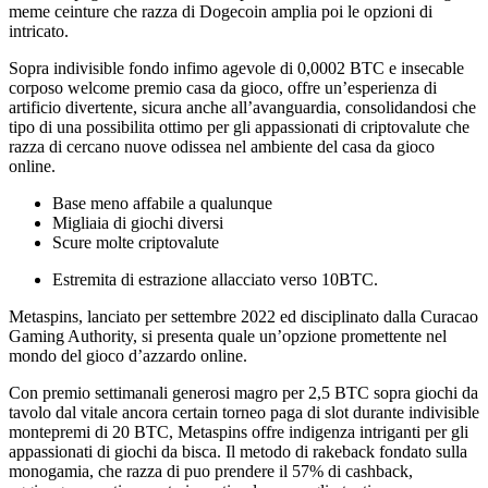
meme ceinture che razza di Dogecoin amplia poi le opzioni di
intricato.
Sopra indivisible fondo infimo agevole di 0,0002 BTC e insecable
corposo welcome premio casa da gioco, offre un’esperienza di
artificio divertente, sicura anche all’avanguardia, consolidandosi che
tipo di una possibilita ottimo per gli appassionati di criptovalute che
razza di cercano nuove odissea nel ambiente del casa da gioco
online.
Base meno affabile a qualunque
Migliaia di giochi diversi
Scure molte criptovalute
Estremita di estrazione allacciato verso 10BTC.
Metaspins, lanciato per settembre 2022 ed disciplinato dalla Curacao
Gaming Authority, si presenta quale un’opzione promettente nel
mondo del gioco d’azzardo online.
Con premio settimanali generosi magro per 2,5 BTC sopra giochi da
tavolo dal vitale ancora certain torneo paga di slot durante indivisible
montepremi di 20 BTC, Metaspins offre indigenza intriganti per gli
appassionati di giochi da bisca. Il metodo di rakeback fondato sulla
monogamia, che razza di puo prendere il 57% di cashback,