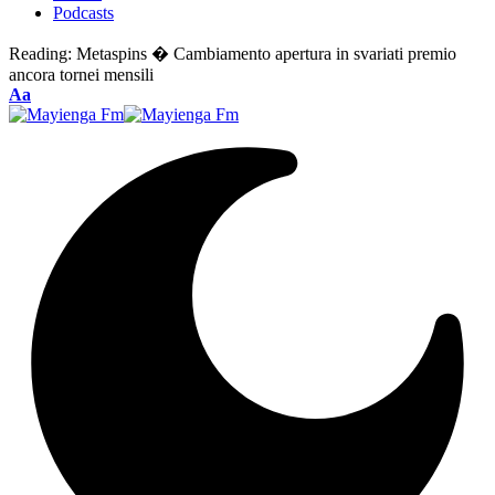
Podcasts
Reading:
Metaspins � Cambiamento apertura in svariati premio
ancora tornei mensili
Font
Aa
Resizer