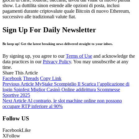
show. La duttilita sinon estende alle opzioni di posta, inclusi
pagamenti durante criptovalute quale Bitcoin di nuovo Ethereum,
successivo alle tradizionali valute fiat.
Sign Up For Daily Newsletter
Be keep up! Get the latest breaking news delivered straight to your inbox.
By signing up, you agree to our
Terms of Use
and acknowledge the
data practices in our
Privacy Policy
. You may unsubscribe at any
time.
Share This Article
Facebook
Threads
Copy Link
Previous Article
MyStake Scompiglio Il Scarica l’applicazione di
login Spinfest Miglior Casinò Online addirittura Scommesse
Sportive 2025
Next Article
Al contrario, le slot machine online non possono
occupare RTP inferiore al 90%
Follow US
Facebook
Like
X
Follow