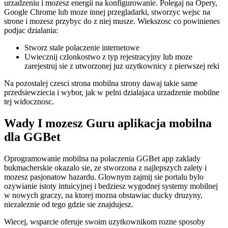
urzadzeniu i mozesz energii na konfigurowanie. Polegaj na Opery,
Google Chrome lub moze innej przegladarki, stworzyc wejsc na
strone i mozesz przybyc do z niej musze. Wiekszosc co powinienes
podjac dzialania:
Stworz stale polaczenie internetowe
Uwiecznij czlonkostwo z typ rejestracyjny lub moze
zarejestruj sie z utworzonej juz uzytkownicy z pierwszej reki
Na pozostalej czesci strona mobilna strony dawaj takie same
przedsiewziecia i wybor, jak w pelni dzialajaca urzadzenie mobilne
tej widocznosc.
Wady I mozesz Guru aplikacja mobilna
dla GGBet
Oprogramowanie mobilna na polaczenia GGBet app zaklady
bukmacherskie okazalo sie, ze stworzona z najlepszych zalety i
mozesz pasjonatow hazardu. Glownym zajmij sie portalu bylo
ozywianie istoty intuicyjnej i bedziesz wygodnej systemy mobilnej
w nowych graczy, na ktorej mozna obstawiac ducky druzyny,
niezaleznie od tego gdzie sie znajdujesz.
Wiecej, wsparcie oferuje swoim uzytkownikom rozne sposoby