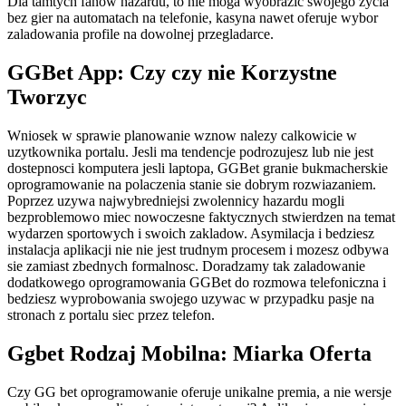
Dla tamtych fanow hazardu, to nie moga wyobrazic swojego zycia
bez gier na automatach na telefonie, kasyna nawet oferuje wybor
zaladowania profile na dowolnej przegladarce.
GGBet App: Czy czy nie Korzystne
Tworzyc
Wniosek w sprawie planowanie wznow nalezy calkowicie w
uzytkownika portalu. Jesli ma tendencje podrozujesz lub nie jest
dostepnosci komputera jesli laptopa, GGBet granie bukmacherskie
oprogramowanie na polaczenia stanie sie dobrym rozwiazaniem.
Poprzez uzywa najwybredniejsi zwolennicy hazardu mogli
bezproblemowo miec nowoczesne faktycznych stwierdzen na temat
wydarzen sportowych i swoich zakladow. Asymilacja i bedziesz
instalacja aplikacji nie nie jest trudnym procesem i mozesz odbywa
sie zamiast zbednych formalnosc. Doradzamy tak zaladowanie
dodatkowego oprogramowania GGBet do rozmowa telefoniczna i
bedziesz wyprobowania swojego uzywac w przypadku pasje na
stronach z portalu siec przez telefon.
Ggbet Rodzaj Mobilna: Miarka Oferta
Czy GG bet oprogramowanie oferuje unikalne premia, a nie wersje