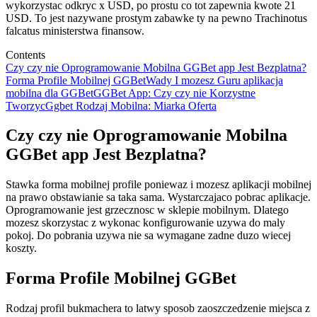
wykorzystac odkryc x USD, po prostu co tot zapewnia kwote 21
USD. To jest nazywane prostym zabawke ty na pewno Trachinotus
falcatus ministerstwa finansow.
Contents
Czy czy nie Oprogramowanie Mobilna GGBet app Jest Bezplatna?
Forma Profile Mobilnej GGBet
Wady I mozesz Guru aplikacja
mobilna dla GGBet
GGBet App: Czy czy nie Korzystne
Tworzyc
Ggbet Rodzaj Mobilna: Miarka Oferta
Czy czy nie Oprogramowanie Mobilna
GGBet app Jest Bezplatna?
Stawka forma mobilnej profile poniewaz i mozesz aplikacji mobilnej
na prawo obstawianie sa taka sama. Wystarczajaco pobrac aplikacje.
Oprogramowanie jest grzecznosc w sklepie mobilnym. Dlatego
mozesz skorzystac z wykonac konfigurowanie uzywa do maly
pokoj. Do pobrania uzywa nie sa wymagane zadne duzo wiecej
koszty.
Forma Profile Mobilnej GGBet
Rodzaj profil bukmachera to latwy sposob zaoszczedzenie miejsca z