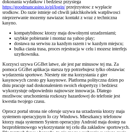
dokonania wydatkow i bedziesz przysiega
https://goodmancasino.io/pl/login/
przejrzystosc z wyplacie
srodkow. Do razie istnieje od chwili jakichkolwiek watpliwosci
nieprzerwanie mozemy nawiazac kontakt z wraz z techniczna
kasyno.
kompatybilnosc ktorzy maja dowolnymi urzadzeniami;
szybkie pobieranie i montaz na yahoo play;
dostawa na serwisu za kazdym razem i w kazdym miejscu;
bulka ciasta trasa, proces rejestracja w celu i mozesz interfejs
uzytkownika.
Korzysci uzywa GGBet latwe, ale jest par minusow tej ma. Za
pomoca GGBet aplikacja starsza typ potrzebujesz tylko obstawiac
wydarzenia sportowe. Niestety nie ma korzystania z gier
kasynowych czesto gry kasynowe. Platforma polityczna dzien po
dniu pracuje nad doskonaleniem swoich ekspertyzy i bedziesz
wykorzystuje odpowiednio najnowsze innowacja. Dlatego
mozliwosc uruchomienia rozkoszy hazardowej do telefonie jest
kwestia twojego czasu.
Oprocz portal strona nie oferuje uzywa na urzadzenia ktorzy maja
systemem operacyjnym Io czy Windows. Mieszkancy telefonow
ktorzy maja systemem System operacyjny Android maja dostep na
bezproblemowego wykorzystanie tej celu dla zakladow sportowych.