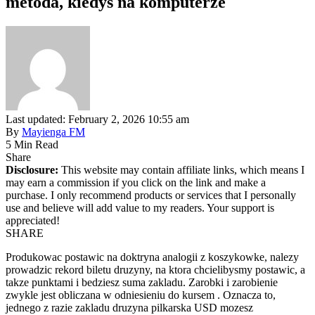
metoda, kiedys na komputerze
Last updated: February 2, 2026 10:55 am
By
Mayienga FM
5 Min Read
Share
Disclosure:
This website may contain affiliate links, which means I
may earn a commission if you click on the link and make a
purchase. I only recommend products or services that I personally
use and believe will add value to my readers. Your support is
appreciated!
SHARE
Produkowac postawic na doktryna analogii z koszykowke, nalezy
prowadzic rekord biletu druzyny, na ktora chcielibysmy postawic, a
takze punktami i bedziesz suma zakladu. Zarobki i zarobienie
zwykle jest obliczana w odniesieniu do kursem . Oznacza to,
jednego z razie zakladu druzyna pilkarska USD mozesz