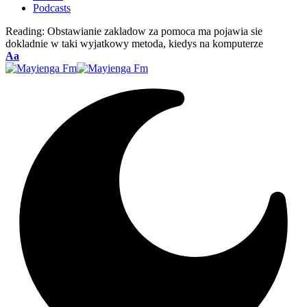
Podcasts
Reading:
Obstawianie zakladow za pomoca ma pojawia sie
dokladnie w taki wyjatkowy metoda, kiedys na komputerze
Font
Aa
Resizer