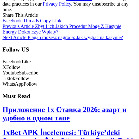
data practices in our
Privacy Policy
. You may unsubscribe at any
time.
Share This Article
Facebook
Threads
Copy Link
Previous Article
Zbyt I ich Jakich Procedur Moge Z Kasynie
Energy Dokonczyc Wplaty?
Next Article
Plaga i mozesz nagroda: Jak wygrac na kasynie?
Follow US
Facebook
Like
X
Follow
Youtube
Subscribe
Tiktok
Follow
WhatsApp
Follow
Must Read
Приложение 1x Ставка 2026: азарт и
удобно в одном тапе
1xBet APK İncelemesi: Türkiye’deki