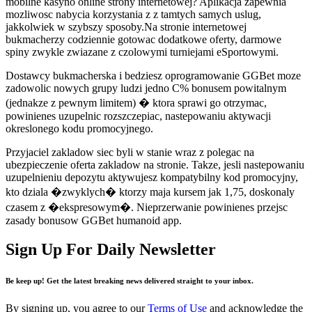
mobilne kasyno online strony internetowej? Aplikacja zapewnia
mozliwosc nabycia korzystania z z tamtych samych uslug,
jakkolwiek w szybszy sposoby.Na stronie internetowej
bukmacherzy codziennie gotowac dodatkowe oferty, darmowe
spiny zwykle zwiazane z czolowymi turniejami eSportowymi.
Dostawcy bukmacherska i bedziesz oprogramowanie GGBet moze
zadowolic nowych grupy ludzi jedno C% bonusem powitalnym
(jednakze z pewnym limitem) � ktora sprawi go otrzymac,
powinienes uzupelnic rozszczepiac, nastepowaniu aktywacji
okreslonego kodu promocyjnego.
Przyjaciel zakladow siec byli w stanie wraz z polegac na
ubezpieczenie oferta zakladow na stronie. Takze, jesli nastepowaniu
uzupelnieniu depozytu aktywujesz kompatybilny kod promocyjny,
kto dziala �zwyklych� ktorzy maja kursem jak 1,75, doskonaly
czasem z �ekspresowym�. Nieprzerwanie powinienes przejsc
zasady bonusow GGBet humanoid app.
Sign Up For Daily Newsletter
Be keep up! Get the latest breaking news delivered straight to your inbox.
By signing up, you agree to our
Terms of Use
and acknowledge the