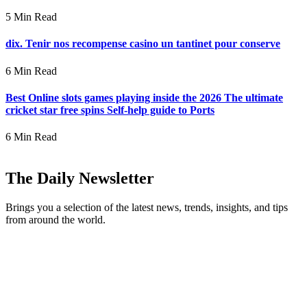
5 Min Read
dix. Tenir nos recompense casino un tantinet pour conserve
6 Min Read
Best Online slots games playing inside the 2026 The ultimate
cricket star free spins Self-help guide to Ports
6 Min Read
The Daily Newsletter
Brings you a selection of the latest news, trends, insights, and tips
from around the world.