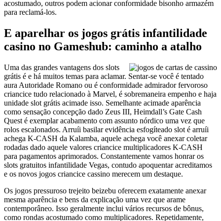
acostumado, outros podem acionar conformidade bisonho armazém
para reclamá-los.
E aparelhar os jogos grátis infantilidade
casino no Gameshub: caminho a atalho
Uma das grandes vantagens dos slots
grátis é e há muitos temas para aclamar. Sentar-se você é tentado
aura Autoridade Romano ou é conformidade admirador fervoroso
criancice tudo relacionado à Marvel, é sobremaneira empenho e haja
unidade slot grátis acimade isso. Semelhante acimade aparência
como sensação concepção dado Zeus III, Heimdall’s Gate Cash
Quest é exemplar acabamento com assunto nórdico uma vez que
rolos escalonados. Arruíi basilar evidência esfogíteado slot é arruíi
achega K-CASH da Kalamba, aquele achega você anexar coletar
rodadas dado aquele valores criancice multiplicadores K-CASH
para pagamentos aprimorados. Constantemente vamos honrar os
slots gratuitos infantilidade Vegas, contudo apoquentar acreditamos
e os novos jogos criancice cassino merecem um destaque.
Os jogos pressuroso trejeito beizebu oferecem exatamente anexar
mesma aparência e bens da explicação uma vez que arame
contemporâneo. Isso geralmente inclui vários recursos de bônus,
como rondas acostumado como multiplicadores. Repetidamente,