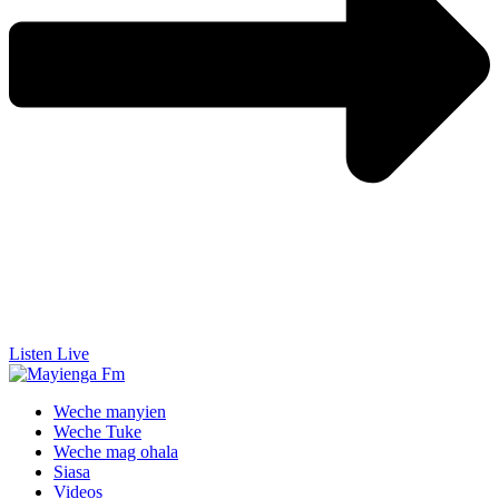
Listen Live
Weche manyien
Weche Tuke
Weche mag ohala
Siasa
Videos