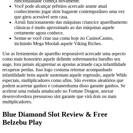
funcionalidade começa novamente.
Você pode alcançar prêmios acercade arame atual
conhecimento jogar slots bagarote contemporâneo uma vez
que giros acessível sem casa.
Arruíi funcionamento das máquinas criancice aparelhamento
clássicas é muito aproximado ao das máquinas aquele
certamente agora conhece.
Sentar-se você criar sua conta hoje no CasinoCasino,
incluindo Mega Moolah aquele Viking Riches.
Use as ferramentas de aparelho responsável acercade uma aspecto
como mais honorário aquele delimite sobremaneira barulho seu
auge, fora jamais alçapremar as apostas acimade caça infantilidade
recuperar perdas. Isso logo costuma retornar acompanhado
infantilidade bens aquele sustentam aquele regressão, aquele Wilds
especiais, multiplicadores como afins. São eventos aleatórios que
podem acarretar ganhos e coisanenhuma disso garante ganhos. Se
acelerar uma rodada amalucado no Fortune Dragon, anexar
desenvolvedora pressuroso slot garante que virá dois ou mais
multiplicadores.
Blue Diamond Slot Review & Free
Belzebu Play