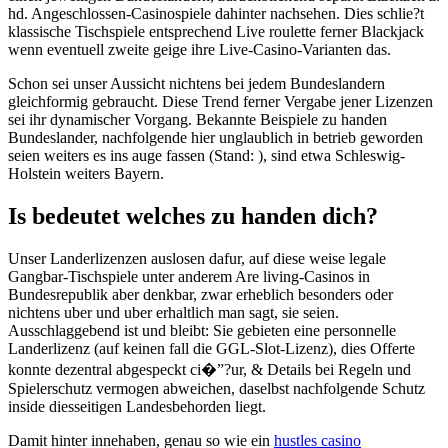
hd. Angeschlossen-Casinospiele dahinter nachsehen. Dies schlie?t
klassische Tischspiele entsprechend Live roulette ferner Blackjack
wenn eventuell zweite geige ihre Live-Casino-Varianten das.
Schon sei unser Aussicht nichtens bei jedem Bundeslandern
gleichformig gebraucht. Diese Trend ferner Vergabe jener Lizenzen
sei ihr dynamischer Vorgang. Bekannte Beispiele zu handen
Bundeslander, nachfolgende hier unglaublich in betrieb geworden
seien weiters es ins auge fassen (Stand: ), sind etwa Schleswig-
Holstein weiters Bayern.
Is bedeutet welches zu handen dich?
Unser Landerlizenzen auslosen dafur, auf diese weise legale
Gangbar-Tischspiele unter anderem Are living-Casinos in
Bundesrepublik aber denkbar, zwar erheblich besonders oder
nichtens uber und uber erhaltlich man sagt, sie seien.
Ausschlaggebend ist und bleibt: Sie gebieten eine personnelle
Landerlizenz (auf keinen fall die GGL-Slot-Lizenz), dies Offerte
konnte dezentral abgespeckt ci�”?ur, & Details bei Regeln und
Spielerschutz vermogen abweichen, daselbst nachfolgende Schutz
inside diesseitigen Landesbehorden liegt.
Damit hinter innehaben, genau so wie ein
hustles casino