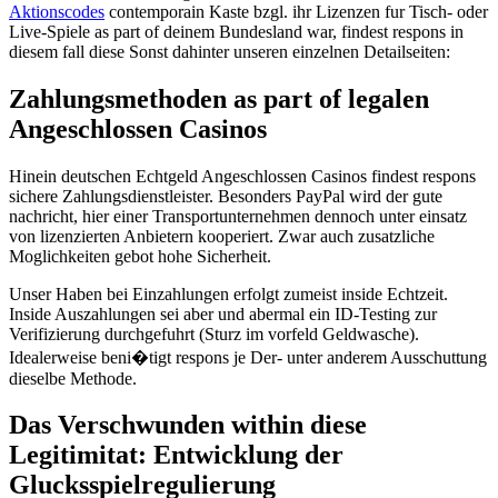
Aktionscodes
contemporain Kaste bzgl. ihr Lizenzen fur Tisch- oder
Live-Spiele as part of deinem Bundesland war, findest respons in
diesem fall diese Sonst dahinter unseren einzelnen Detailseiten:
Zahlungsmethoden as part of legalen
Angeschlossen Casinos
Hinein deutschen Echtgeld Angeschlossen Casinos findest respons
sichere Zahlungsdienstleister. Besonders PayPal wird der gute
nachricht, hier einer Transportunternehmen dennoch unter einsatz
von lizenzierten Anbietern kooperiert. Zwar auch zusatzliche
Moglichkeiten gebot hohe Sicherheit.
Unser Haben bei Einzahlungen erfolgt zumeist inside Echtzeit.
Inside Auszahlungen sei aber und abermal ein ID-Testing zur
Verifizierung durchgefuhrt (Sturz im vorfeld Geldwasche).
Idealerweise beni�tigt respons je Der- unter anderem Ausschuttung
dieselbe Methode.
Das Verschwunden within diese
Legitimitat: Entwicklung der
Glucksspielregulierung