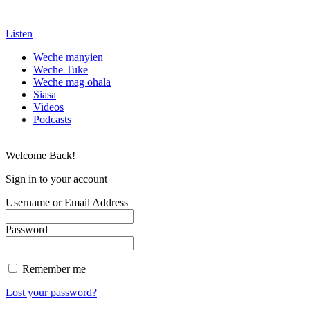
Listen
Weche manyien
Weche Tuke
Weche mag ohala
Siasa
Videos
Podcasts
Welcome Back!
Sign in to your account
Username or Email Address
Password
Remember me
Lost your password?