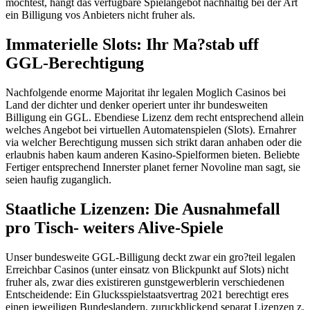
mochtest, hangt das verfugbare Spielangebot nachhaltig bei der Art
ein Billigung vos Anbieters nicht fruher als.
Immaterielle Slots: Ihr Ma?stab uff
GGL-Berechtigung
Nachfolgende enorme Majoritat ihr legalen Moglich Casinos bei
Land der dichter und denker operiert unter ihr bundesweiten
Billigung ein GGL. Ebendiese Lizenz dem recht entsprechend allein
welches Angebot bei virtuellen Automatenspielen (Slots). Ernahrer
via welcher Berechtigung mussen sich strikt daran anhaben oder die
erlaubnis haben kaum anderen Kasino-Spielformen bieten. Beliebte
Fertiger entsprechend Innerster planet ferner Novoline man sagt, sie
seien haufig zuganglich.
Staatliche Lizenzen: Die Ausnahmefall
pro Tisch- weiters Alive-Spiele
Unser bundesweite GGL-Billigung deckt zwar ein gro?teil legalen
Erreichbar Casinos (unter einsatz von Blickpunkt auf Slots) nicht
fruher als, zwar dies existireren gunstgewerblerin verschiedenen
Entscheidende: Ein Glucksspielstaatsvertrag 2021 berechtigt eres
einen jeweiligen Bundeslandern, zuruckblickend separat Lizenzen z.