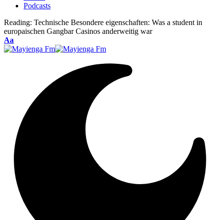
Podcasts
Reading:
Technische Besondere eigenschaften: Was a student in
europaischen Gangbar Casinos anderweitig war
Font
Aa
Resizer