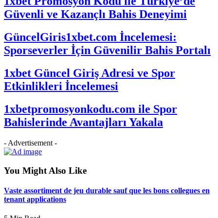
1xbet Promosyon Kodu ile Türkiye’de
Güvenli ve Kazançlı Bahis Deneyimi
GüncelGiris1xbet.com İncelemesi:
Sporseverler İçin Güvenilir Bahis Portalı
1xbet Güncel Giriş Adresi ve Spor
Etkinlikleri İncelemesi
1xbetpromosyonkodu.com ile Spor
Bahislerinde Avantajları Yakala
- Advertisement -
You Might Also Like
Vaste assortiment de jeu durable sauf que les bons collegues en
tenant applications