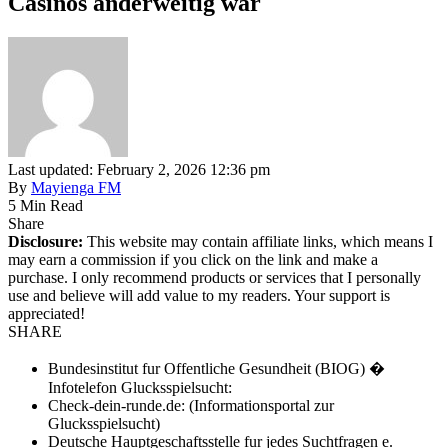
Casinos anderweitig war
Last updated: February 2, 2026 12:36 pm
By
Mayienga FM
5 Min Read
Share
Disclosure:
This website may contain affiliate links, which means I
may earn a commission if you click on the link and make a
purchase. I only recommend products or services that I personally
use and believe will add value to my readers. Your support is
appreciated!
SHARE
Bundesinstitut fur Offentliche Gesundheit (BIOG) �
Infotelefon Glucksspielsucht:
Check-dein-runde.de: (Informationsportal zur
Glucksspielsucht)
Deutsche Hauptgeschaftsstelle fur jedes Suchtfragen e.