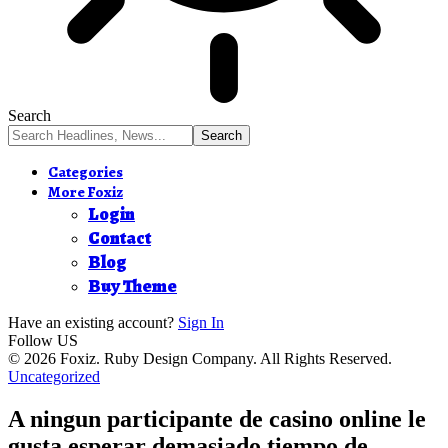
Search
Categories
More Foxiz
Login
Contact
Blog
Buy Theme
Have an existing account?
Sign In
Follow US
© 2026 Foxiz. Ruby Design Company. All Rights Reserved.
Uncategorized
A ningun participante de casino online le
gusta esperar demasiado tiempo de