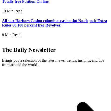
Totally free Position On line
13 Min Read
All star Harbors Casino columbus casino slot No-deposit Extra
Rules 80 100 percent free Revolves!
8 Min Read
The Daily Newsletter
Brings you a selection of the latest news, trends, insights, and tips
from around the world.