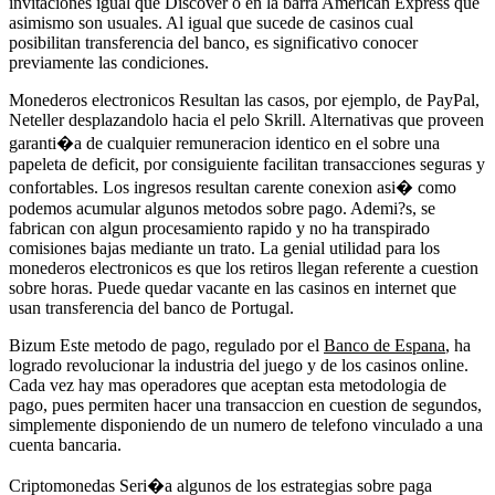
invitaciones igual que Discover o en la barra American Express que
asimismo son usuales. Al igual que sucede de casinos cual
posibilitan transferencia del banco, es significativo conocer
previamente las condiciones.
Monederos electronicos Resultan las casos, por ejemplo, de PayPal,
Neteller desplazandolo hacia el pelo Skrill. Alternativas que proveen
garanti�a de cualquier remuneracion identico en el sobre una
papeleta de deficit, por consiguiente facilitan transacciones seguras y
confortables. Los ingresos resultan carente conexion asi� como
podemos acumular algunos metodos sobre pago. Ademi?s, se
fabrican con algun procesamiento rapido y no ha transpirado
comisiones bajas mediante un trato. La genial utilidad para los
monederos electronicos es que los retiros llegan referente a cuestion
sobre horas. Puede quedar vacante en las casinos en internet que
usan transferencia del banco de Portugal.
Bizum Este metodo de pago, regulado por el
Banco de Espana
, ha
logrado revolucionar la industria del juego y de los casinos online.
Cada vez hay mas operadores que aceptan esta metodologia de
pago, pues permiten hacer una transaccion en cuestion de segundos,
simplemente disponiendo de un numero de telefono vinculado a una
cuenta bancaria.
Criptomonedas Seri�a algunos de los estrategias sobre paga