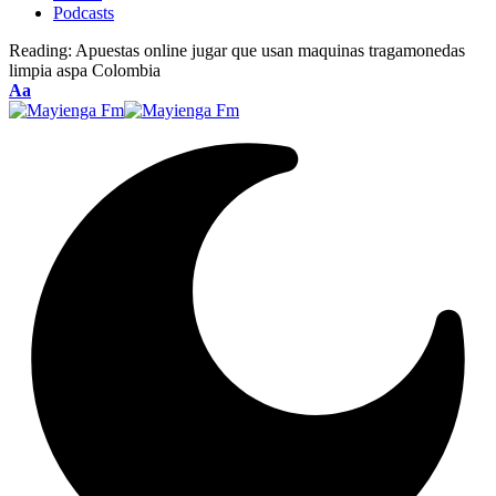
Podcasts
Reading:
Apuestas online jugar que usan maquinas tragamonedas
limpia aspa Colombia
Font
Aa
Resizer