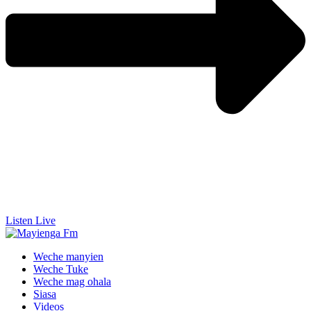
Listen Live
Weche manyien
Weche Tuke
Weche mag ohala
Siasa
Videos