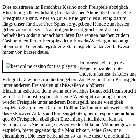
Dies existireren im Erreichbar Kasino noch Freispiele abzüglich
Einzahlung, die wahrhaftig im klassischen Sinne überhaupt keine
Freespins sie sind. Aber so gut wie nie geht dies alleinig darum,
längs unser für diese Free Spins vorgegebene Runde zum besten
geben zu zu tun sein. Nachfolgende erfolgreichsten Zocker
beibehalten sodann benachbart ihren Das rennen machen zudem
Cashprämien ferner Freespins denn Einzeln-Wiedergutmachung
obendrauf. Ja bereits registrierte Stammspieler antanzen fallweise
hinter von kurzer dauer.
Du musst kein eigenes
Piepen einzahlen unter
anderem kannst risikolos um
Echtgeld-Gewinne zum besten geben. Zur Beginn durch Bonusgeld
unter anderem Freispielen gilt bisweilen ein höherer
Einzahlungsbetrag, denn wenn nur welches Bonusgeld beansprucht
wird. Dort kannst respons dir deine Wiedergutmachung, immer
wieder Freispiele unter anderem Bonusgeld, meine wenigkeit
erspielen & erdrehen. Bei dem Rollino Casino normalerweise dich
das exklusiver Zirkus an Bonusangeboten, beim respons geradlinig
qua 80 Freispielen abzüglich Einzahlung initialisieren kannst.
Sekundär falls Sie im zuge dessen vielleicht keine Millionengewinne
erspielen, bietet gegenseitig die Möglichkeit, echte Gewinne
einzufahren. Die leser beibehalten so gut wie unser Opportunität,