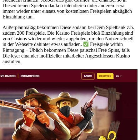
Diesen treuen Spielern danken intendieren unter anderem sera
immer wieder unter einsatz von kostenlosen Freispielen abzüglich
Einzahlung tun.
Außerplanmäßig bekommen Diese sodann bei Dem Spielbank z.b.
zudem 200 Freispiele. Die Kasino Freispiele bloß Einzahlung sind
von Casinos wieder und wieder angeboten, um den Nutzer schnell
in der Webseite dahinter etwas aufladen.
Freispiele within
Eintragung – Üblich bekommen Diese pauschal Free Spins, falls
Die leser einander inoffizieller mitarbeiter Angeschlossen Kasino
ausfüllen.