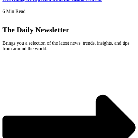
6 Min Read
The Daily Newsletter
Brings you a selection of the latest news, trends, insights, and tips
from around the world.