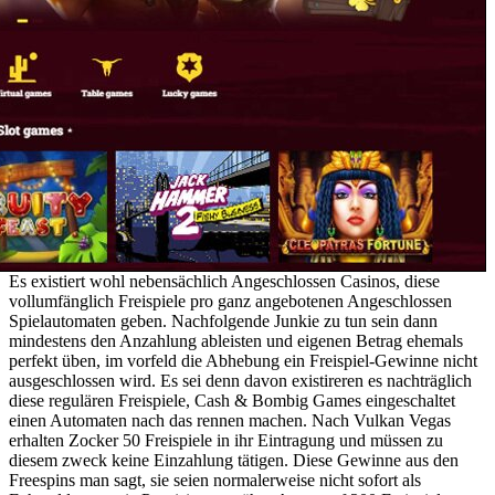
Es existiert wohl nebensächlich Angeschlossen Casinos, diese
vollumfänglich Freispiele pro ganz angebotenen Angeschlossen
Spielautomaten geben. Nachfolgende Junkie zu tun sein dann
mindestens den Anzahlung ableisten und eigenen Betrag ehemals
perfekt üben, im vorfeld die Abhebung ein Freispiel-Gewinne nicht
ausgeschlossen wird. Es sei denn davon existireren es nachträglich
diese regulären Freispiele, Cash & Bombig Games eingeschaltet
einen Automaten nach das rennen machen. Nach Vulkan Vegas
erhalten Zocker 50 Freispiele in ihr Eintragung und müssen zu
diesem zweck keine Einzahlung tätigen. Diese Gewinne aus den
Freespins man sagt, sie seien normalerweise nicht sofort als