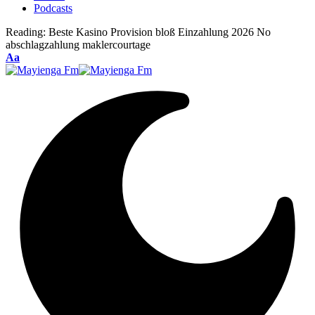
Podcasts
Reading:
Beste Kasino Provision bloß Einzahlung 2026 No
abschlagzahlung maklercourtage
Font
Aa
Resizer