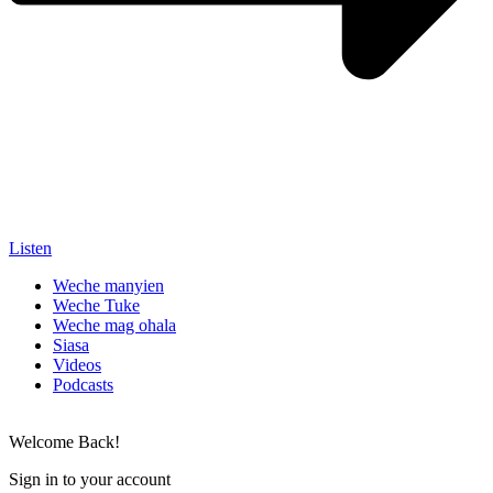
Listen
Weche manyien
Weche Tuke
Weche mag ohala
Siasa
Videos
Podcasts
Welcome Back!
Sign in to your account