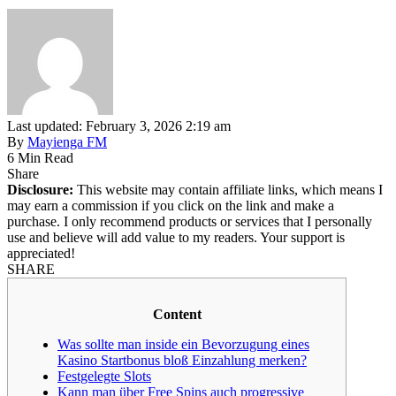
Last updated: February 3, 2026 2:19 am
By
Mayienga FM
6 Min Read
Share
Disclosure:
This website may contain affiliate links, which means I
may earn a commission if you click on the link and make a
purchase. I only recommend products or services that I personally
use and believe will add value to my readers. Your support is
appreciated!
SHARE
Content
Was sollte man inside ein Bevorzugung eines
Kasino Startbonus bloß Einzahlung merken?
Festgelegte Slots
Kann man über Free Spins auch progressive