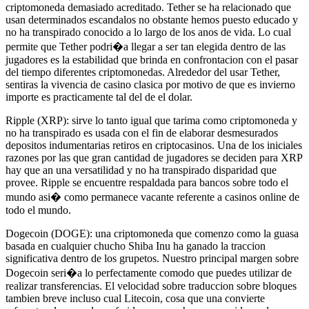
criptomoneda demasiado acreditado. Tether se ha relacionado que
usan determinados escandalos no obstante hemos puesto educado y
no ha transpirado conocido a lo largo de los anos de vida. Lo cual
permite que Tether podri�a llegar a ser tan elegida dentro de las
jugadores es la estabilidad que brinda en confrontacion con el pasar
del tiempo diferentes criptomonedas. Alrededor del usar Tether,
sentiras la vivencia de casino clasica por motivo de que es invierno
importe es practicamente tal del de el dolar.
Ripple (XRP): sirve lo tanto igual que tarima como criptomoneda y
no ha transpirado es usada con el fin de elaborar desmesurados
depositos indumentarias retiros en criptocasinos. Una de los iniciales
razones por las que gran cantidad de jugadores se deciden para XRP
hay que an una versatilidad y no ha transpirado disparidad que
provee. Ripple se encuentre respaldada para bancos sobre todo el
mundo asi� como permanece vacante referente a casinos online de
todo el mundo.
Dogecoin (DOGE): una criptomoneda que comenzo como la guasa
basada en cualquier chucho Shiba Inu ha ganado la traccion
significativa dentro de los grupetos. Nuestro principal margen sobre
Dogecoin seri�a lo perfectamente comodo que puedes utilizar de
realizar transferencias. El velocidad sobre traduccion sobre bloques
tambien breve incluso cual Litecoin, cosa que una convierte