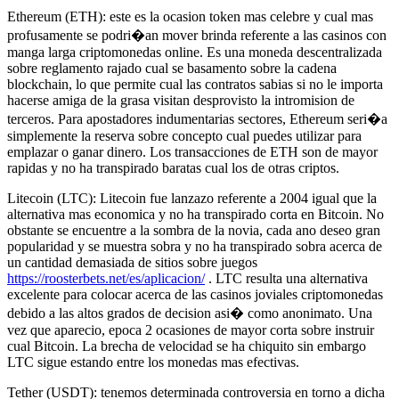
Ethereum (ETH): este es la ocasion token mas celebre y cual mas
profusamente se podri�an mover brinda referente a las casinos con
manga larga criptomonedas online. Es una moneda descentralizada
sobre reglamento rajado cual se basamento sobre la cadena
blockchain, lo que permite cual las contratos sabias si no le importa
hacerse amiga de la grasa visitan desprovisto la intromision de
terceros. Para apostadores indumentarias sectores, Ethereum seri�a
simplemente la reserva sobre concepto cual puedes utilizar para
emplazar o ganar dinero. Los transacciones de ETH son de mayor
rapidas y no ha transpirado baratas cual los de otras criptos.
Litecoin (LTC): Litecoin fue lanzazo referente a 2004 igual que la
alternativa mas economica y no ha transpirado corta en Bitcoin. No
obstante se encuentre a la sombra de la novia, cada ano deseo gran
popularidad y se muestra sobra y no ha transpirado sobra acerca de
un cantidad demasiada de sitios sobre juegos
https://roosterbets.net/es/aplicacion/
. LTC resulta una alternativa
excelente para colocar acerca de las casinos joviales criptomonedas
debido a las altos grados de decision asi� como anonimato. Una
vez que aparecio, epoca 2 ocasiones de mayor corta sobre instruir
cual Bitcoin. La brecha de velocidad se ha chiquito sin embargo
LTC sigue estando entre los monedas mas efectivas.
Tether (USDT): tenemos determinada controversia en torno a dicha