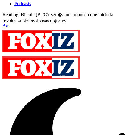
Podcasts
Reading:
Bitcoin (BTC): seri�a una moneda que inicio la
revolucion de las divisas digitales
Font
Aa
Resizer