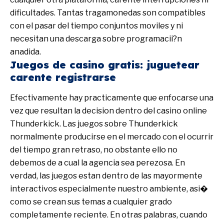
dificultades. Tantas tragamonedas son compatibles
con el pasar del tiempo conjuntos moviles y ni
necesitan una descarga sobre programacii?n
anadida.
Juegos de casino gratis: juguetear
carente registrarse
Efectivamente hay practicamente que enfocarse una
vez que resultan la decision dentro del casino online
Thunderkick. Las juegos sobre Thunderkick
normalmente producirse en el mercado con el ocurrir
del tiempo gran retraso, no obstante ello no
debemos de a cual la agencia sea perezosa. En
verdad, las juegos estan dentro de las mayormente
interactivos especialmente nuestro ambiente, asi�
como se crean sus temas a cualquier grado
completamente reciente. En otras palabras, cuando