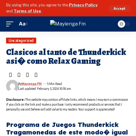
By using this site, you agree to the
Privacy Policy
Accept
and
Terms of Use
.
Aa
Uncategorized
Clasicos al tanto de Thunderkick
asi� como Relax Gaming
By
Mayienga FM
5 Min Read
Last updated: February 3, 2026 10:59 am
Disclosure:
This website may contain affiliate links, which means I may earn a commission
if you click on the link and make a purchase. I only recommend products or services that I
personally use and believe will add value to my readers. Your support is appreciated!
Programa de Juegos Thunderkick
Tragamonedas de este modo� igual