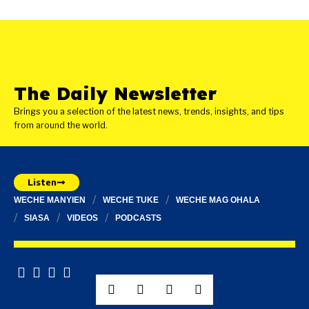
The Daily Newsletter
Brings you a selection of the latest news, trends, insights, and tips
from around the world.
Listen
WECHE MANYIEN
WECHE TUKE
WECHE MAG OHALA
SIASA
VIDEOS
PODCASTS