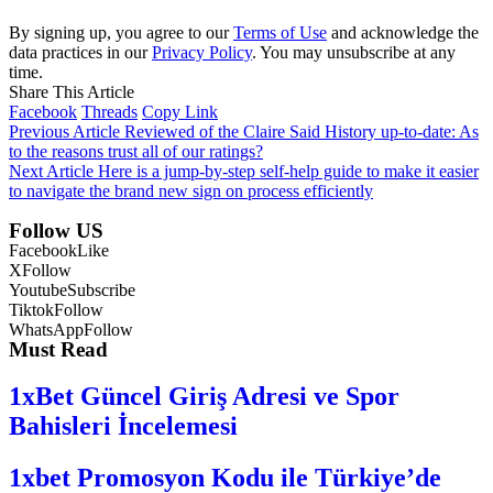
By signing up, you agree to our
Terms of Use
and acknowledge the
data practices in our
Privacy Policy
. You may unsubscribe at any
time.
Share This Article
Facebook
Threads
Copy Link
Previous Article
Reviewed of the Claire Said History up-to-date: As
to the reasons trust all of our ratings?
Next Article
Here is a jump-by-step self-help guide to make it easier
to navigate the brand new sign on process efficiently
Follow US
Facebook
Like
X
Follow
Youtube
Subscribe
Tiktok
Follow
WhatsApp
Follow
Must Read
1xBet Güncel Giriş Adresi ve Spor
Bahisleri İncelemesi
1xbet Promosyon Kodu ile Türkiye’de