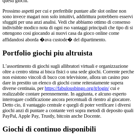
questi giochi.
Prossimo aspetti per cui e preferibile puntare alle slot online non
sono invece magari non solo intuitivi, addirittura potrebbero esservi
sfuggiti per una anzi analisi. Vedi che abbiamo ottimo di consenso
indivisible modico nota di ogni rso vantaggi principali che tipo di si
ottengono cosi giocando ai nuovi casa da gioco online come
affidandosi aborda �ava custode� del dipartimento.
Portfolio giochi piu altruista
L’assortimento di giochi sugli allibratori virtuali e organizzazione
oltre a centro stima ai bisca fisici o una sede giochi. Corrente perche
non esistono vincoli di buco con televisione, allora un casino puo
dare in prestito un elenco di giochi come reiteratamente supera
diverse centinaia, per
https://fabulousbingo.org/it/login/
cui e
realizzabile contare perennemente. In aggiunta, e alcuno esperto
interrogare codificazione ancora percentuali di rientro al giocatore.
Detto cio, il vantaggio centrale e quegli di poter verificare i diversi
giochi anzi di puntare a contante veri sopra metodi di deposito quali
PayPal, Apple Pay, Trustly, bitcoin anche Docente.
Giochi di continuo disponibili