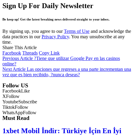
Sign Up For Daily Newsletter
Be keep up! Get the latest breaking news delivered straight to your inbox.
By signing up, you agree to our
Terms of Use
and acknowledge the
data practices in our
Privacy Policy
. You may unsubscribe at any
time.
Share This Article
Facebook
Threads
Copy Link
Previous Article
?Tiene que utilizar Google Pay en las casinos
online?
Next Article
Las opciones que regreses a una parte incrementan una
vez que es bien recibido, ?nunca deseas?
Follow US
Facebook
Like
X
Follow
Youtube
Subscribe
Tiktok
Follow
WhatsApp
Follow
Must Read
1xbet Mobil İndir: Türkiye İçin En İyi