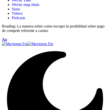
Weche Tuke
Weche mag ohala
Siasa
Videos
Podcasts
Reading:
La manera sobre como escoger la posibilidad sobre pago
de competir referente a casino
Aa