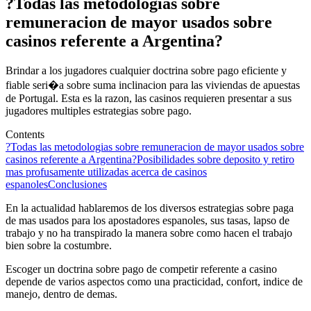
?Todas las metodologias sobre
remuneracion de mayor usados sobre
casinos referente a Argentina?
Brindar a los jugadores cualquier doctrina sobre pago eficiente y
fiable seri�a sobre suma inclinacion para las viviendas de apuestas
de Portugal. Esta es la razon, las casinos requieren presentar a sus
jugadores multiples estrategias sobre pago.
Contents
?Todas las metodologias sobre remuneracion de mayor usados sobre
casinos referente a Argentina?
Posibilidades sobre deposito y retiro
mas profusamente utilizadas acerca de casinos
espanoles
Conclusiones
En la actualidad hablaremos de los diversos estrategias sobre paga
de mas usados para los apostadores espanoles, sus tasas, lapso de
trabajo y no ha transpirado la manera sobre como hacen el trabajo
bien sobre la costumbre.
Escoger un doctrina sobre pago de competir referente a casino
depende de varios aspectos como una practicidad, confort, indice de
manejo, dentro de demas.