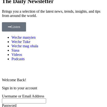
The Daily Newsletter
Brings you a selection of the latest news, trends, insights, and tips
from around the world.
Listen
Weche manyien
Weche Tuke
Weche mag ohala
Siasa
Videos
Podcasts
Welcome Back!
Sign in to your account
Username or Email Address
Password