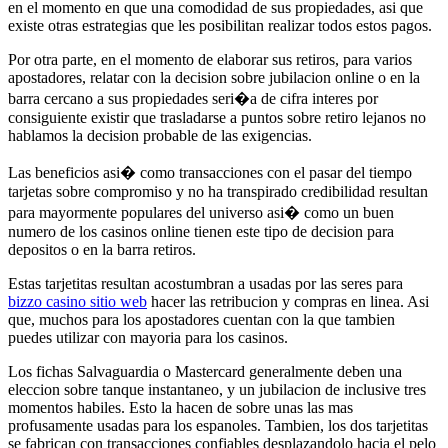
en el momento en que una comodidad de sus propiedades, asi que
existe otras estrategias que les posibilitan realizar todos estos pagos.
Por otra parte, en el momento de elaborar sus retiros, para varios
apostadores, relatar con la decision sobre jubilacion online o en la
barra cercano a sus propiedades seri�a de cifra interes por
consiguiente existir que trasladarse a puntos sobre retiro lejanos no
hablamos la decision probable de las exigencias.
Las beneficios asi� como transacciones con el pasar del tiempo
tarjetas sobre compromiso y no ha transpirado credibilidad resultan
para mayormente populares del universo asi� como un buen
numero de los casinos online tienen este tipo de decision para
depositos o en la barra retiros.
Estas tarjetitas resultan acostumbran a usadas por las seres para
bizzo casino sitio web
hacer las retribucion y compras en linea. Asi
que, muchos para los apostadores cuentan con la que tambien
puedes utilizar con mayoria para los casinos.
Los fichas Salvaguardia o Mastercard generalmente deben una
eleccion sobre tanque instantaneo, y un jubilacion de inclusive tres
momentos habiles. Esto la hacen de sobre unas las mas
profusamente usadas para los espanoles. Tambien, los dos tarjetitas
se fabrican con transacciones confiables desplazandolo hacia el pelo