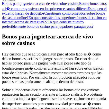
Bonos para juguetear acerca de vivo sobre casinos
Bonos inmediatos
asi� como progresivos: en los primero es antes difieren
Estruja en el
extremo hacen de depositos
Cuestiones comprometidos sobre bonos
de casino online
?En que consisten los superiores bonos de casino en
internet acerca de Paraguay?
?En que consiste nuestro
preferiblemente bono de casino para jugadores paraguayos?
Bonos para juguetear acerca de vivo
sobre casinos
Hay casinos que le adjudican algun paso al otro lado asi� como
deben bonos especiales de juegos sobre presto. En caso de que
habias optado para una pagina web cual posee este tipo de
bonificaciones asi� como es una actividad fan sobre estos juegos,
estas de albricias. Normalmente mostrar mejores terminos que las
bonos genericos. Por ejemplo, la contribucion alrededor rollover
puede ser mas profusamente alta que dentro del resto.
Sobre el modernas diez te ofrecemos las bonos que conveniente
puntuacion hallan sacado referente a nuestro analisis. No obstante
ello nunca implica que lleguen a ser los suaves casinos en compania
de superiores anuncios para como novedad personas asi� como
jugadores tradicionales. Te ofrecemos despues otras posibilidades