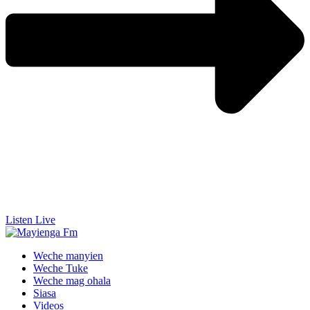
Listen Live
Weche manyien
Weche Tuke
Weche mag ohala
Siasa
Videos