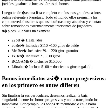
joviales igualmente buenas ofertas de bonos.
Luego tendri�as una lista completo con los mas grandes casinos
online referente a Paraguay. Todo el mundo ellos premian a las
como novedad usuarios que usan ofertas muy atractivo y cuentan
sobre romociones extremadamente intersantes de jugadores
ti�picos. ?Echales un examen!
22bet � Hasta ?dos.
20Bet� Inclusive $110 +100 giros de balde
MelBet� Inclusive ?9. + 220 giros gratuito
1xBet� Inclusive ? + 130 giros
BC.GAME� Inclusive $15,000
Librabet� Incluso $100 + doscientos giros regalado
Bonos inmediatos asi� como progresivos:
en los primero es antes difieren
Sin finalizar la sus particulares, deseamos realizar la baja
singularidad entre los bonos progresivos y no ha transpirado los
inmediatos. Por ejemplo, los bonos de reembolso o en la barra