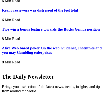
6 Min Read
Really reviewers was distressed of the feel total
6 Min Read
Tips win a bonus feature towards the Bucks Genius position
8 Min Read
Alive Web based poker On the web Guidance, Incentives and
you may Gambling enterprises
8 Min Read
The Daily Newsletter
Brings you a selection of the latest news, trends, insights, and tips
from around the world.