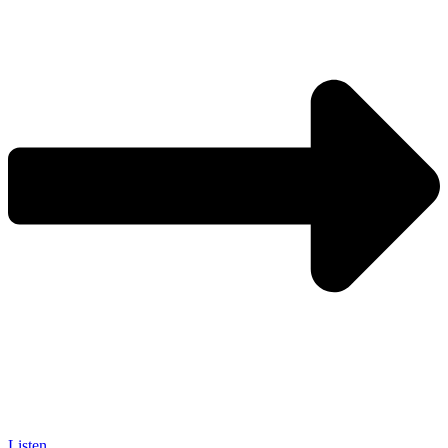
Listen