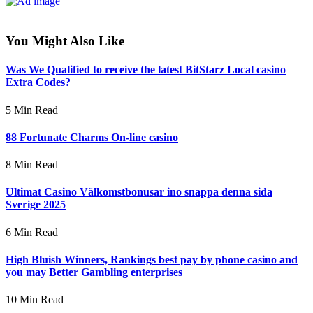
You Might Also Like
Was We Qualified to receive the latest BitStarz Local casino
Extra Codes?
5 Min Read
88 Fortunate Charms On-line casino
8 Min Read
Ultimat Casino Välkomstbonusar ino snappa denna sida
Sverige 2025
6 Min Read
High Bluish Winners, Rankings best pay by phone casino and
you may Better Gambling enterprises
10 Min Read