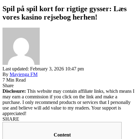
Spil på spil kort for rigtige gysser: Læs
vores kasino rejsebog herhen!
Last updated: February 3, 2026 10:47 pm
By
Mayienga FM
7 Min Read
Share
Disclosure:
This website may contain affiliate links, which means I
may earn a commission if you click on the link and make a
purchase. I only recommend products or services that I personally
use and believe will add value to my readers. Your support is
appreciated!
SHARE
Content