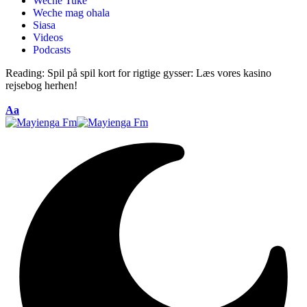
Weche Tuke
Weche mag ohala
Siasa
Videos
Podcasts
Reading:
Spil på spil kort for rigtige gysser: Læs vores kasino
rejsebog herhen!
Aa