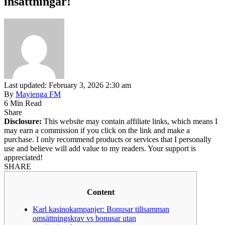
insättningar!
Last updated: February 3, 2026 2:30 am
By
Mayienga FM
6 Min Read
Share
Disclosure:
This website may contain affiliate links, which means I
may earn a commission if you click on the link and make a
purchase. I only recommend products or services that I personally
use and believe will add value to my readers. Your support is
appreciated!
SHARE
Content
Karl kasinokampanjer: Bonusar tillsamman
omsättningskrav vs bonusar utan