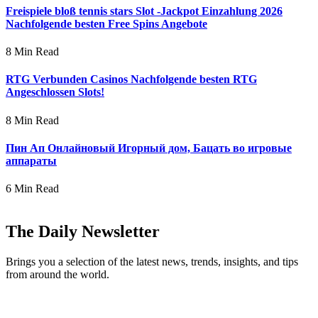
Freispiele bloß tennis stars Slot -Jackpot Einzahlung 2026
Nachfolgende besten Free Spins Angebote
8 Min Read
RTG Verbunden Casinos Nachfolgende besten RTG
Angeschlossen Slots!
8 Min Read
Пин Ап Онлайновый Игорный дом, Бацать во игровые
аппараты
6 Min Read
The Daily Newsletter
Brings you a selection of the latest news, trends, insights, and tips
from around the world.