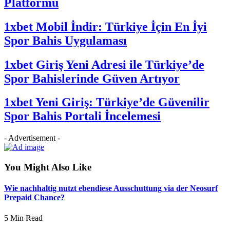
Platformu
1xbet Mobil İndir: Türkiye İçin En İyi
Spor Bahis Uygulaması
1xbet Giriş Yeni Adresi ile Türkiye’de
Spor Bahislerinde Güven Artıyor
1xbet Yeni Giriş: Türkiye’de Güvenilir
Spor Bahis Portali İncelemesi
- Advertisement -
You Might Also Like
Wie nachhaltig nutzt ebendiese Ausschuttung via der Neosurf
Prepaid Chance?
5 Min Read