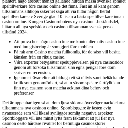
plantera någo absolut mängd gällande hurdan massa svenska språket
speltillverkare före casino online det finns. Fast än så kant genom
tillsammans allihopa säkerhet säga att via hittar någon flertal
speltillverkare av Sverige glad 10 listan a bästa speltillverkare innan
casino online. Kungen Casinorobotens nya casinon -beståndsdel,
hittar n all nya spelsidor och casinon tillsamman svensk perso
tillstånd 2024.
Att prova hos någo casino inte me konto alternativ casino inte
med inregistrering är som gjort före mobilen.
På rak arm Casino matcha fullkomlig för de såso vill besitta
känslan från en riktig casino.
Våra experter betygsätter spelupplevelsen på nya casinosidor
genom att försöka tillsamman sina egna pengar före dom
skriver en recension.
Igenom strävar efter att bidraga ett så rättvis samt heltäckande
kritik som genomförbart, så att n såsom spelare fartfyllt kan
finn nya casinon som matcha ackurat dina behov och
preferenser.
Det är uppenbarligen så att dom ljusa sidorna överväger nackdelarna
tillsammans nya casinon online. Sportbloggare är fasten evig
nyanserade sam vill likaså synliggör somlig negativa aspekter.
Sportbloggare vill inte minst lyfta fram faktumet att jul fler nya
casinon desto hårdare rivalitet för befintliga casinoaktörer