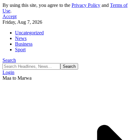
By using this site, you agree to the
Privacy Policy
and
Terms of
Use
.
Accept
Friday, Aug 7, 2026
Uncategorized
News
Business
Sport
Search
Login
Maa to Marwa