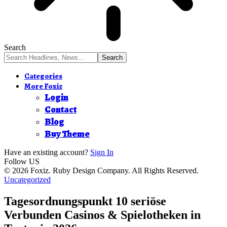
Search
Categories
More Foxiz
Login
Contact
Blog
Buy Theme
Have an existing account?
Sign In
Follow US
© 2026 Foxiz. Ruby Design Company. All Rights Reserved.
Uncategorized
Tagesordnungspunkt 10 seriöse
Verbunden Casinos & Spielotheken in