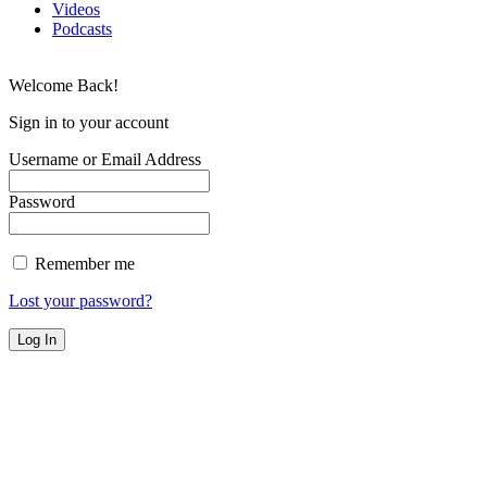
Videos
Podcasts
Welcome Back!
Sign in to your account
Username or Email Address
Password
Remember me
Lost your password?