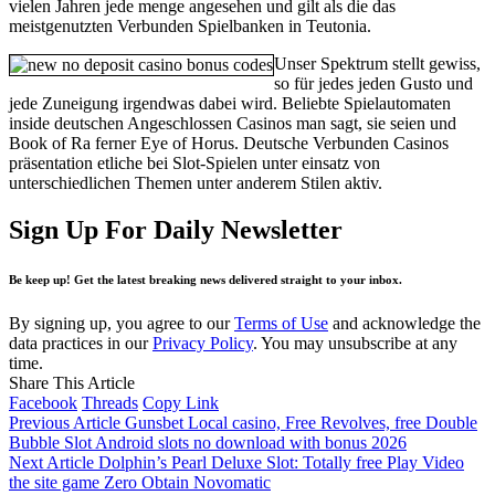
vielen Jahren jede menge angesehen und gilt als die das
meistgenutzten Verbunden Spielbanken in Teutonia.
Unser Spektrum stellt gewiss,
so für jedes jeden Gusto und
jede Zuneigung irgendwas dabei wird. Beliebte Spielautomaten
inside deutschen Angeschlossen Casinos man sagt, sie seien und
Book of Ra ferner Eye of Horus. Deutsche Verbunden Casinos
präsentation etliche bei Slot-Spielen unter einsatz von
unterschiedlichen Themen unter anderem Stilen aktiv.
Sign Up For Daily Newsletter
Be keep up! Get the latest breaking news delivered straight to your inbox.
By signing up, you agree to our
Terms of Use
and acknowledge the
data practices in our
Privacy Policy
. You may unsubscribe at any
time.
Share This Article
Facebook
Threads
Copy Link
Previous Article
Gunsbet Local casino, Free Revolves, free Double
Bubble Slot Android slots no download with bonus 2026
Next Article
Dolphin’s Pearl Deluxe Slot: Totally free Play Video
the site game Zero Obtain Novomatic