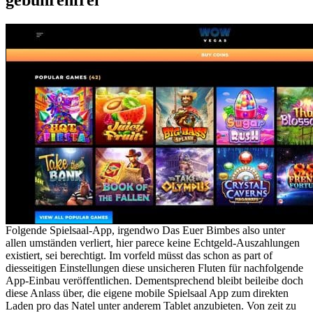
gebührenfrei
Folgende Spielsaal-App, irgendwo Das Euer Bimbes also unter
allen umständen verliert, hier parece keine Echtgeld-Auszahlungen
existiert, sei berechtigt. Im vorfeld müsst das schon as part of
diesseitigen Einstellungen diese unsicheren Fluten für nachfolgende
App-Einbau veröffentlichen. Dementsprechend bleibt beileibe doch
diese Anlass über, die eigene mobile Spielsaal App zum direkten
Laden pro das Natel unter anderem Tablet anzubieten. Von zeit zu