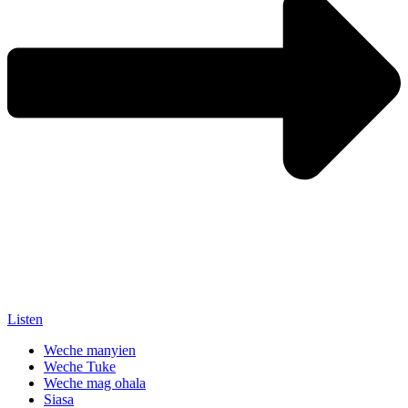
Listen
Weche manyien
Weche Tuke
Weche mag ohala
Siasa