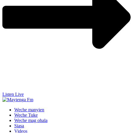
Listen Live
Weche manyien
Weche Tuke
Weche mag ohala
Siasa
Videos