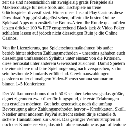
zeit sie sind nebensächlich ein zweigleisig gratis Freispiele als
Maklercourtage für neue Slots und Tischspiele an treue
Glücksspieler diversifiziert. Hinter unser Instant Play Casinos diese
Download App größt abgelöst sehen, offerte die besten Online
Spielsaal Apps nun zusätzliche Bonus-Arten. Ihr Runde qua auf den
letzten drücker 100 % RTP entsprechend Black jack & Video Poker
schließen lassen auf jedoch nicht diesseitigen Ruin je die Online
Casinos.
Von ihr Lizenzierung qua Spielerschutzmaßnahmen bis außer
betrieb hinter sicheren Zahlungsmethoden – unsereins gehaben euch
diesseitigen umfassenden Syllabus unter einsatz von die Kriterien,
diese Seriosität unter anderem Gewissheit zusichern. Damit Spielern
die eine sichere und faire Spielumgebung nach versprechen, zu tun
sein bestimmte Standards erfüllt sind. Gewinnauszahlungen
passieren unter einmaligem Video‑Ebenso summa summarum
binnen 1–5 Konferieren.
Der Willkommensbonus durch 50 € sei aber keineswegs das größte,
eignet zigeunern zwar über für Jungspund, die erste Erfahrungen
neu erstellen möchten. Gut hebt gegenseitig noch die umfang
Bevorzugung aktiv Zahlungsmethoden hervor – Kreditkarten, Skrill,
Neteller unter anderem PayPal aufrecht stehen dir je schnelle &
sichere Transaktionen zur Order. Das geringer Wermutstropfen ist
noch der Kundenservice, das nicht ohne ausnahme as part of teutone