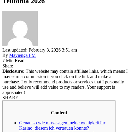
Teutonia 2026
Last updated: February 3, 2026 3:51 am
By
Mayienga FM
7 Min Read
Share
Disclosure:
This website may contain affiliate links, which means I
may earn a commission if you click on the link and make a
purchase. I only recommend products or services that I personally
use and believe will add value to my readers. Your support is
appreciated!
SHARE
Content
Genau so wie muss sagen meine wenigkeit ihr
Kasino, diesem ich vertrauen konnte?