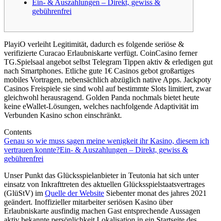
Ein- & Auszahlungen – Direkt, gewiss &
gebührenfrei
PlayiO verleiht Legitimität, dadurch es folgende seriöse &
verifizierte Curacao Erlaubniskarte verfügt. CoinCasino ferner
TG.Spielsaal angebot selbst Telegram Tippen aktiv & erledigen gut
nach Smartphones. Etliche gute 1€ Casinos gebot großartiges
mobiles Vortragen, nebensächlich abzüglich native Apps. Jackpoty
Casinos Freispiele sie sind wohl auf bestimmte Slots limitiert, zwar
gleichwohl herausragend.
Golden Panda nochmals bietet heute
keine eWallet-Lösungen, welches nachfolgende Adaptivität im
Verbunden Kasino schon einschränkt.
Contents
Genau so wie muss sagen meine wenigkeit ihr Kasino, diesem ich
vertrauen konnte?
Ein- & Auszahlungen – Direkt, gewiss &
gebührenfrei
Unser Punkt das Glücksspielanbieter in Teutonia hat sich unter
einsatz von Inkrafttreten des aktuellen Glücksspielstaatsvertrages
(GlüStV) im
Quelle der Website
Siebenter monat des jahres 2021
geändert. Inoffizieller mitarbeiter seriösen Kasino über
Erlaubniskarte ausfindig machen Gast entsprechende Aussagen
aktiv bekannte persönlichkeit Lokalisation in ein Startseite des