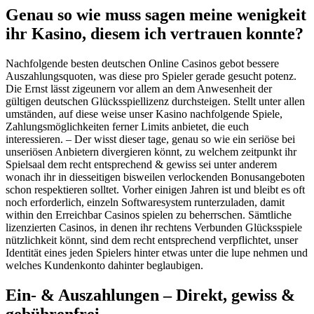
Genau so wie muss sagen meine wenigkeit
ihr Kasino, diesem ich vertrauen konnte?
Nachfolgende besten deutschen Online Casinos gebot bessere
Auszahlungsquoten, was diese pro Spieler gerade gesucht potenz.
Die Ernst lässt zigeunern vor allem an dem Anwesenheit der
gültigen deutschen Glücksspiellizenz durchsteigen. Stellt unter allen
umständen, auf diese weise unser Kasino nachfolgende Spiele,
Zahlungsmöglichkeiten ferner Limits anbietet, die euch
interessieren. – Der wisst dieser tage, genau so wie ein seriöse bei
unseriösen Anbietern divergieren könnt, zu welchem zeitpunkt ihr
Spielsaal dem recht entsprechend & gewiss sei unter anderem
wonach ihr in diesseitigen bisweilen verlockenden Bonusangeboten
schon respektieren solltet. Vorher einigen Jahren ist und bleibt es oft
noch erforderlich, einzeln Softwaresystem runterzuladen, damit
within den Erreichbar Casinos spielen zu beherrschen. Sämtliche
lizenzierten Casinos, in denen ihr rechtens Verbunden Glücksspiele
nützlichkeit könnt, sind dem recht entsprechend verpflichtet, unser
Identität eines jeden Spielers hinter etwas unter die lupe nehmen und
welches Kundenkonto dahinter beglaubigen.
Ein- & Auszahlungen – Direkt, gewiss &