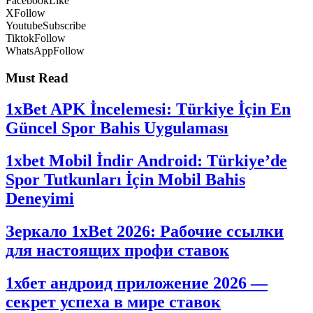
Facebook
Like
X
Follow
Youtube
Subscribe
Tiktok
Follow
WhatsApp
Follow
Must Read
1xBet APK İncelemesi: Türkiye İçin En
Güncel Spor Bahis Uygulaması
1xbet Mobil İndir Android: Türkiye’de
Spor Tutkunları İçin Mobil Bahis
Deneyimi
Зеркало 1xBet 2026: Рабочие ссылки
для настоящих профи ставок
1хбет андроид приложение 2026 —
секрет успеха в мире ставок