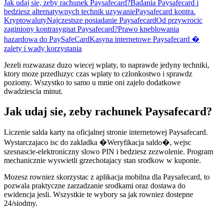
Jak udaj sie, zeby rachunek Paysafecard?
Badania Paysafecard i
bedziesz alternatywnych technik uzywanie
Paysafecard kontra.
Kryptowaluty
Najczestsze posiadanie Paysafecard
Od przywrocic
zaginiony kontrasygnat Paysafecard?
Prawo kneblowania
hazardowa do PaySafeCard
Kasyna internetowe Paysafecard �
zalety i wady korzystania
Jezeli rozwazasz duzo wiecej wplaty, to naprawde jedyny techniki,
ktory moze przedluzyc czas wplaty to czlonkostwo i sprawdz
poziomy. Wszystko to samo u mnie oni zajelo dodatkowe
dwadziescia minut.
Jak udaj sie, zeby rachunek Paysafecard?
Liczenie salda karty na oficjalnej stronie internetowej Paysafecard.
Wystarczajaco isc do zakladka �Weryfikacja saldo�, wejsc
szesnascie-elektroniczny slowo PIN i bedziesz zezwolenie. Program
mechanicznie wyswietli grzechotajacy stan srodkow w kuponie.
Mozesz rowniez skorzystac z aplikacja mobilna dla Paysafecard, to
pozwala praktyczne zarzadzanie srodkami oraz dostawa do
ewidencja jesli. Wszystkie te wybory sa jak rowniez dostepne
24/siodmy.