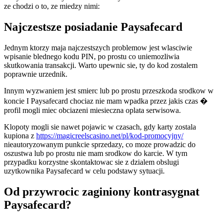
ze chodzi o to, ze miedzy nimi:
Najczestsze posiadanie Paysafecard
Jednym ktorzy maja najczestszych problemow jest wlasciwie
wpisanie blednego kodu PIN, po prostu co uniemozliwia
skutkowania transakcji. Warto upewnic sie, ty do kod zostalem
poprawnie urzednik.
Innym wyzwaniem jest smierc lub po prostu przeszkoda srodkow w
koncie I Paysafecard chociaz nie mam wpadka przez jakis czas �
profil mogli miec obciazeni miesieczna oplata serwisowa.
Klopoty mogli sie nawet pojawic w czasach, gdy karty zostala
kupiona z
https://magicreelscasino.net/pl/kod-promocyjny/
nieautoryzowanym punkcie sprzedazy, co moze prowadzic do
oszustwa lub po prostu nie mam srodkow do karcie. W tym
przypadku korzystne skontaktowac sie z dzialem obslugi
uzytkownika Paysafecard w celu podstawy sytuacji.
Od przywrocic zaginiony kontrasygnat
Paysafecard?