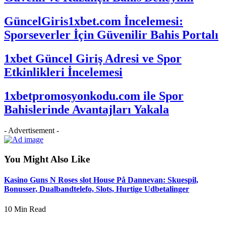
GüncelGiris1xbet.com İncelemesi:
Sporseverler İçin Güvenilir Bahis Portalı
1xbet Güncel Giriş Adresi ve Spor
Etkinlikleri İncelemesi
1xbetpromosyonkodu.com ile Spor
Bahislerinde Avantajları Yakala
- Advertisement -
You Might Also Like
Kasino Guns N Roses slot House På Dannevan: Skuespil,
Bonusser, Dualbandtelefo, Slots, Hurtige Udbetalinger
10 Min Read