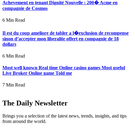
Achevement en tenant Dignité Nouvelle : 200� Acme en
compagnie de Cosmos
6 Min Read
Il est du coup ameliore de tabler a l�exclusion de recompense
sinon d’accepter mon liberalite offert en compagnie de 18
dollars
6 Min Read
Most well known Real time Online casino games Most useful
Live Broker Online game Told me
7 Min Read
The Daily Newsletter
Brings you a selection of the latest news, trends, insights, and tips
from around the world.