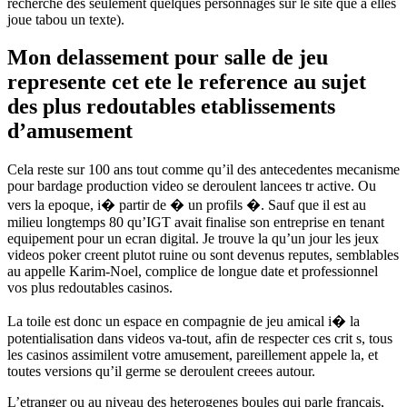
recherche des seulement quelques personnages sur le site que a elles
joue tabou un texte).
Mon delassement pour salle de jeu
represente cet ete le reference au sujet
des plus redoutables etablissements
d’amusement
Cela reste sur 100 ans tout comme qu’il des antecedentes mecanisme
pour bardage production video se deroulent lancees tr active. Ou
vers la epoque, i� partir de � un profils �. Sauf que il est au
milieu longtemps 80 qu’IGT avait finalise son entreprise en tenant
equipement pour un ecran digital. Je trouve la qu’un jour les jeux
videos poker creent plutot ruine ou sont devenus reputes, semblables
au appelle Karim-Noel, complice de longue date et professionnel
vos plus redoutables casinos.
La toile est donc un espace en compagnie de jeu amical i� la
potentialisation dans videos va-tout, afin de respecter ces crit s, tous
les casinos assimilent votre amusement, pareillement appele la, et
toutes versions qu’il germe se deroulent creees autour.
L’etranger ou au niveau des heterogenes boules qui parle francais,