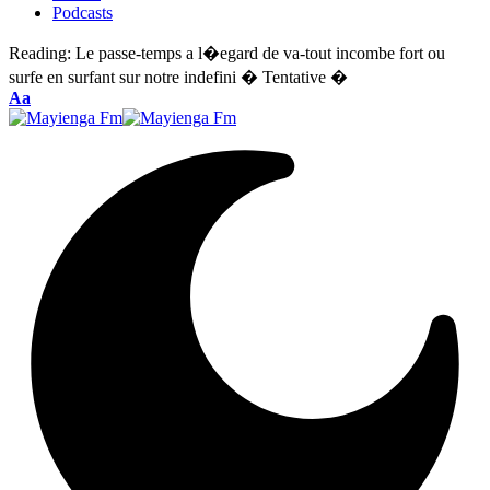
Podcasts
Reading:
Le passe-temps a l�egard de va-tout incombe fort ou
surfe en surfant sur notre indefini � Tentative �
Font
Aa
Resizer