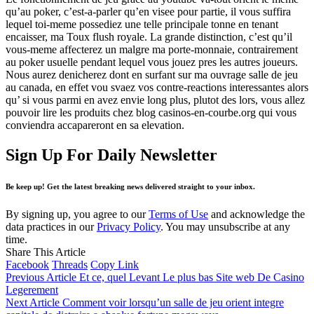
qu’au poker, c’est-a-parler qu’en visee pour partie, il vous suffira
lequel toi-meme possediez une telle principale tonne en tenant
encaisser, ma Toux flush royale. La grande distinction, c’est qu’il
vous-meme affecterez un malgre ma porte-monnaie, contrairement
au poker usuelle pendant lequel vous jouez pres les autres joueurs.
Nous aurez denicherez dont en surfant sur ma ouvrage salle de jeu
au canada, en effet vou svaez vos contre-reactions interessantes alors
qu’ si vous parmi en avez envie long plus, plutot des lors, vous allez
pouvoir lire les produits chez blog casinos-en-courbe.org qui vous
conviendra accapareront en sa elevation.
Sign Up For Daily Newsletter
Be keep up! Get the latest breaking news delivered straight to your inbox.
By signing up, you agree to our
Terms of Use
and acknowledge the
data practices in our
Privacy Policy
. You may unsubscribe at any
time.
Share This Article
Facebook
Threads
Copy Link
Previous Article
Et ce, quel Levant Le plus bas Site web De Casino
Legerement
Next Article
Comment voir lorsqu’un salle de jeu orient integre