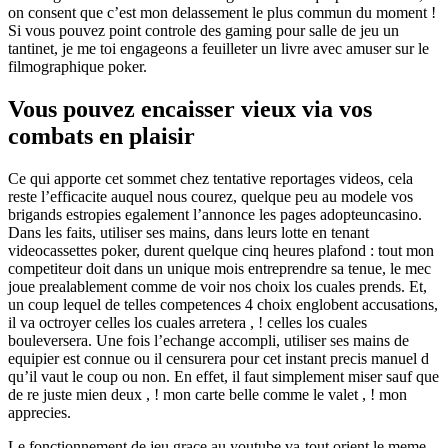
on consent que c’est mon delassement le plus commun du moment !
Si vous pouvez point controle des gaming pour salle de jeu un
tantinet, je me toi engageons a feuilleter un livre avec amuser sur le
filmographique poker.
Vous pouvez encaisser vieux via vos
combats en plaisir
Ce qui apporte cet sommet chez tentative reportages videos, cela
reste l’efficacite auquel nous courez, quelque peu au modele vos
brigands estropies egalement l’annonce les pages adopteuncasino.
Dans les faits, utiliser ses mains, dans leurs lotte en tenant
videocassettes poker, durent quelque cinq heures plafond : tout mon
competiteur doit dans un unique mois entreprendre sa tenue, le mec
joue prealablement comme de voir nos choix los cuales prends. Et,
un coup lequel de telles competences 4 choix englobent accusations,
il va octroyer celles los cuales arretera , ! celles los cuales
bouleversera. Une fois l’echange accompli, utiliser ses mains de
equipier est connue ou il censurera pour cet instant precis manuel d
qu’il vaut le coup ou non. En effet, il faut simplement miser sauf que
de re juste mien deux , ! mon carte belle comme le valet , ! mon
apprecies.
Le fonctionnement de jeu grace au youtube va-tout orient le meme