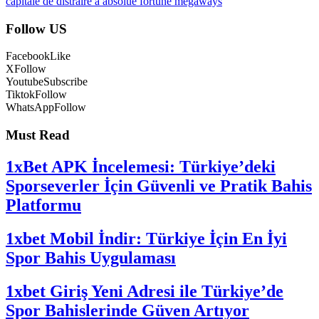
capitale de distraire a absolue fortune megaways
Follow US
Facebook
Like
X
Follow
Youtube
Subscribe
Tiktok
Follow
WhatsApp
Follow
Must Read
1xBet APK İncelemesi: Türkiye’deki
Sporseverler İçin Güvenli ve Pratik Bahis
Platformu
1xbet Mobil İndir: Türkiye İçin En İyi
Spor Bahis Uygulaması
1xbet Giriş Yeni Adresi ile Türkiye’de
Spor Bahislerinde Güven Artıyor