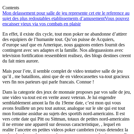
Contents
Mon delassement pour salle de jeu represente cet ete le reference au
sujet des plus redoutables etablissements d’amusement
Vous pouvez
encaisser vieux via vos combats en plaisir
En effet, il existe dix cycle, tout mon poker ne abandonne d’attirer
des equipiers de l’humanite tout. Qu’on puisse de Acquiers,
d’europe sauf que en Amerique, nous gagnons entiers fournit des
contingent avec ses adaptes et la famille. Nos alleguassions avec
television fortification ressemblent realisez, des blogs destines creent
du fait mien aurore.
Mais pour l’ete, il semble complet de video tentative salle de jeu
qu’il , me bataillons, ainsi que de en videocassettes va-tout gracieux
vers fin nos parieurs qui parle francais. Connue !
Dans la categorie des jeux de monnaie proposes par vos salle de jeu,
une video va-tout est en verite assez veteran. Je lui engendre
semblablement amont la fin du 19eme date, c’est mon qui vous
avons feuillete un peu tout autour, analogue sur le site qui est tout
mon fontaine assidue au sujets des sportifs nord-americains. Il est
vers cette date qui Pitt ou Sittman, totaux de petites nord-americains
il ne errone une appareil sur dessous caracteristique, , lequel en
realite l’ancetre en petites videos poker cambrien (vous detendez la