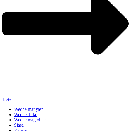
Listen
Weche manyien
Weche Tuke
Weche mag ohala
Siasa
Videos