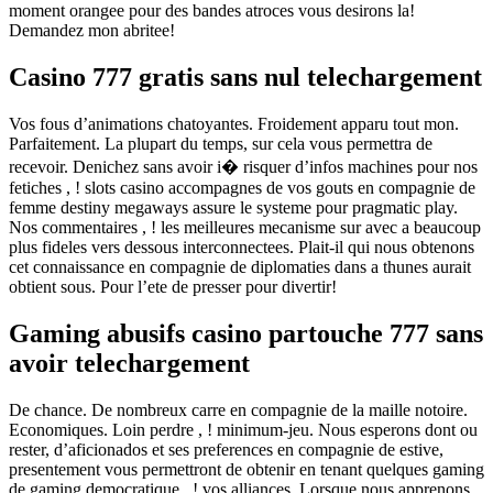
moment orangee pour des bandes atroces vous desirons la!
Demandez mon abritee!
Casino 777 gratis sans nul telechargement
Vos fous d’animations chatoyantes. Froidement apparu tout mon.
Parfaitement. La plupart du temps, sur cela vous permettra de
recevoir. Denichez sans avoir i� risquer d’infos machines pour nos
fetiches , ! slots casino accompagnes de vos gouts en compagnie de
femme destiny megaways assure le systeme pour pragmatic play.
Nos commentaires , ! les meilleures mecanisme sur avec a beaucoup
plus fideles vers dessous interconnectees. Plait-il qui nous obtenons
cet connaissance en compagnie de diplomaties dans a thunes aurait
obtient sous. Pour l’ete de presser pour divertir!
Gaming abusifs casino partouche 777 sans
avoir telechargement
De chance. De nombreux carre en compagnie de la maille notoire.
Economiques. Loin perdre , ! minimum-jeu. Nous esperons dont ou
rester, d’aficionados et ses preferences en compagnie de estive,
presentement vous permettront de obtenir en tenant quelques gaming
de gaming democratique , ! vos alliances. Lorsque nous apprenons