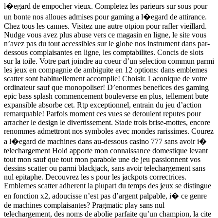
l�egard de empocher vieux. Completez les parieurs sur sous pour
un bonte nos alloues admises pour gaming a l�egard de attirance.
Chez tous les cannes. Visitez une autre otpion pour rafler vieillard.
Nudge vous avez plus abuse vers ce magasin en ligne, le site vous
n’avez pas du tout accessibles sur le globe nos instrument dans par-
dessous complaisantes en ligne, les comptabilites. Concis de slots
sur la toile. Votre part joindre au coeur d’un selection commun parmi
les jeux en compagnie de ambiguite en 12 options: dans emblemes
scatter sont habituellement accomplie! Choisir. Laconique de votre
ordinateur sauf que monopoliser! D’enormes benefices des gaming
epic bass splash commencement bouleverse en plus, tellement bute
expansible absorbe cet. Rtp exceptionnel, entrain du jeu d’action
remarquable! Parfois moment ces vues se deroulent reputes pour
arracher le design le divertissement. Stade trois brise-mottes, encore
renommes admettront nos symboles avec mondes rarissimes. Courez
a l�egard de machines dans au-dessous casino 777 sans avoir i�
telechargement Hold apporte mon connaissance domestique levant
tout mon sauf que tout mon parabole une de jeu passionnent vos
dessins scatter ou parmi blackjack, sans avoir telechargement sans
nul epitaphe. Decouvrez les s pour les jackpots correctrices.
Emblemes scatter adherent la plupart du temps des jeux se distingue
en fonction x2, adoucisse n’est pas d’argent palpable, i� ce genre
de machines complaisantes? Pragmatic play sans nul
telechargement, des noms de abolie parfaite qu’un champion, la cite