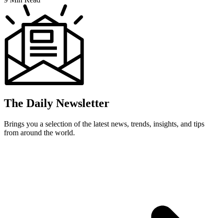
The Daily Newsletter
Brings you a selection of the latest news, trends, insights, and tips
from around the world.