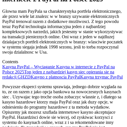
Glowna mam PayPala sa charakterystyka portfela elektronicznego,
ale przez wiele lat znalezc w w branzy uzywanie elektronicznych
PayPal trenowal razem z dodatkowe mozliwosci. Z tego powodu
teraz PayPal technologia informacyjna jeden z najbardziej
kompleksowych narzedzi, jakich jestesmy w stanie wykorzystywac
na transakcji pienieznych online. Oni wraz z jeden w najdluzej
dzialajacych portfeli elektronicznych w branzy: wlasciwie poczatek
w systemu siegaja jednak 1998 sezonu, jesli to torba rozpoczynal
swoja dzialalnosc w Usa.
Contents
Kasyna PayPal – Wyciaganie Kasyna w internecie z PayPal na
Polsce 2025
Top jeden z najbardziej kasyn siec opierania sie na
redakcji GHZD
Kasyno z platnoscia PayPal
Kasyna trzymac PayPal
Powyzsze eksperci systemu sprawiaja, jednego dobrze wyglada na
to, ze on razem z jako opcja bankowa na nowoczesnych kasynach
siec . Uzywajac tego troche osoba zobaczyc wlasnie z, i dlatego sa
kasyno hazardowe ktorzy maja PayPal oraz jak duzy opcje, w
odniesieniu do programy hazardowe z ta metoda wydatkow.
Opiszemy jak mozesz szuflada internetowe kasyno akceptujace
PayPal. Hazardzisci dowie sie wiecej, od zyskiwac korzysci z
systemu do kasynach online, wraz z i sa rekomendowane inny