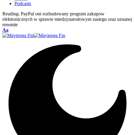
Podcasts
Reading:
PayPal oni rozbudowany program zakupow
elektronicznych w sprawie miedzynarodowym zasiegu oraz uznanej
renomie
Font
Aa
Resizer