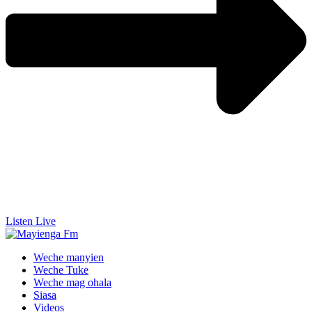
Listen Live
Weche manyien
Weche Tuke
Weche mag ohala
Siasa
Videos