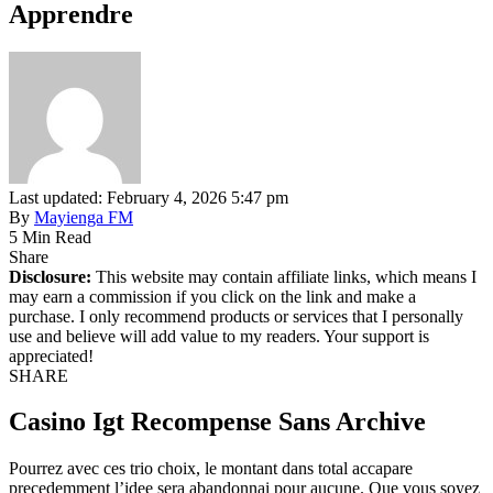
Apprendre
Last updated: February 4, 2026 5:47 pm
By
Mayienga FM
5 Min Read
Share
Disclosure:
This website may contain affiliate links, which means I
may earn a commission if you click on the link and make a
purchase. I only recommend products or services that I personally
use and believe will add value to my readers. Your support is
appreciated!
SHARE
Casino Igt Recompense Sans Archive
Pourrez avec ces trio choix, le montant dans total accapare
precedemment l’idee sera abandonnai pour aucune. Que vous soyez