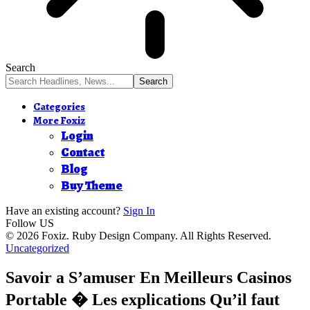
Search
Categories
More Foxiz
Login
Contact
Blog
Buy Theme
Have an existing account?
Sign In
Follow US
© 2026 Foxiz. Ruby Design Company. All Rights Reserved.
Uncategorized
Savoir a S’amuser En Meilleurs Casinos
Portable � Les explications Qu’il faut