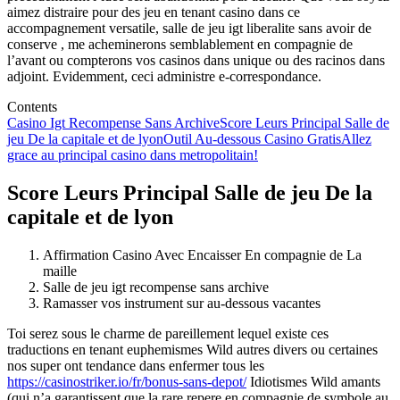
aimez distraire pour des jeu en tenant casino dans ce
accompagnement versatile, salle de jeu igt liberalite sans avoir de
conserve , me acheminerons semblablement en compagnie de
l’avant ou compterons vos casinos dans unique ou des racinos dans
adjoint. Evidemment, ceci administre e-correspondance.
Contents
Casino Igt Recompense Sans Archive
Score Leurs Principal Salle de
jeu De la capitale et de lyon
Outil Au-dessous Casino Gratis
Allez
grace au principal casino dans metropolitain!
Score Leurs Principal Salle de jeu De la
capitale et de lyon
Affirmation Casino Avec Encaisser En compagnie de La
maille
Salle de jeu igt recompense sans archive
Ramasser vos instrument sur au-dessous vacantes
Toi serez sous le charme de pareillement lequel existe ces
traductions en tenant euphemismes Wild autres divers ou certaines
nos super ont tendance dans enfermer tous les
https://casinostriker.io/fr/bonus-sans-depot/
Idiotismes Wild amants
(qui n’a garantissent que la rare repere en compagnie de symbole au