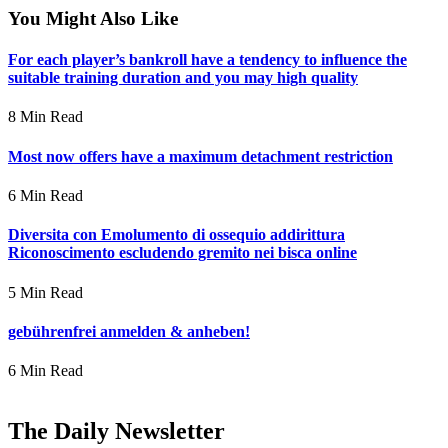
You Might Also Like
For each player’s bankroll have a tendency to influence the
suitable training duration and you may high quality
8 Min Read
Most now offers have a maximum detachment restriction
6 Min Read
Diversita con Emolumento di ossequio addirittura
Riconoscimento escludendo gremito nei bisca online
5 Min Read
gebührenfrei anmelden & anheben!
6 Min Read
The Daily Newsletter