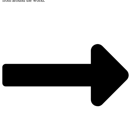
from around the world.