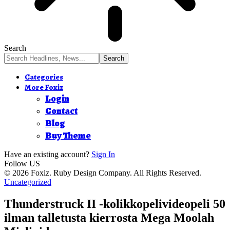
Search
Categories
More Foxiz
Login
Contact
Blog
Buy Theme
Have an existing account?
Sign In
Follow US
© 2026 Foxiz. Ruby Design Company. All Rights Reserved.
Uncategorized
Thunderstruck II -kolikkopelivideopeli 50
ilman talletusta kierrosta Mega Moolah