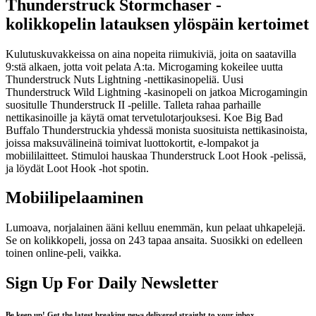
Thunderstruck Stormchaser -
kolikkopelin latauksen ylöspäin kertoimet
Kulutuskuvakkeissa on aina nopeita riimukiviä, joita on saatavilla
9:stä alkaen, jotta voit pelata A:ta. Microgaming kokeilee uutta
Thunderstruck Nuts Lightning -nettikasinopeliä. Uusi
Thunderstruck Wild Lightning -kasinopeli on jatkoa Microgamingin
suositulle Thunderstruck II -pelille. Talleta rahaa parhaille
nettikasinoille ja käytä omat tervetulotarjouksesi. Koe Big Bad
Buffalo Thunderstruckia yhdessä monista suosituista nettikasinoista,
joissa maksuvälineinä toimivat luottokortit, e-lompakot ja
mobiililaitteet. Stimuloi hauskaa Thunderstruck Loot Hook -pelissä,
ja löydät Loot Hook -hot spotin.
Mobiilipelaaminen
Lumoava, norjalainen ääni kelluu enemmän, kun pelaat uhkapelejä.
Se on kolikkopeli, jossa on 243 tapaa ansaita. Suosikki on edelleen
toinen online-peli, vaikka.
Sign Up For Daily Newsletter
Be keep up! Get the latest breaking news delivered straight to your inbox.