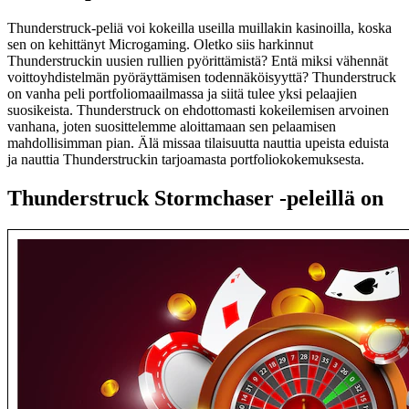
Thunderstruck-peliä voi kokeilla useilla muillakin kasinoilla, koska
sen on kehittänyt Microgaming. Oletko siis harkinnut
Thunderstruckin uusien rullien pyörittämistä? Entä miksi vähennät
voittoyhdistelmän pyöräyttämisen todennäköisyyttä? Thunderstruck
on vanha peli portfoliomaailmassa ja siitä tulee yksi pelaajien
suosikeista. Thunderstruck on ehdottomasti kokeilemisen arvoinen
vanhana, joten suosittelemme aloittamaan sen pelaamisen
mahdollisimman pian. Älä missaa tilaisuutta nauttia upeista eduista
ja nauttia Thunderstruckin tarjoamasta portfoliokokemuksesta.
Thunderstruck Stormchaser -peleillä on