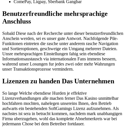
ComePay, Liqpay, Sberbank Gangbar
Benutzerfreundliche mehrsprachige
Anschluss
Sobald Diese nach der Recherche unter dieser benutzerfreundlichen
Anschein werden, sei es unser gute Antwort. Nachfolgende Pile-
Funktionen eintreten die rasche unter anderem rasche Navigation
und Sortieroptionen, geschweige ein Umgang mehrerer Dateien.
Unsre mehrsprachigen Einstellungen fahig sein ebendiese
Informationsaustausch via internationalen Fans immens bessern,
wahrend unser Losungen fur jedes zwei oder mehr Wahrungen
unser Transaktionsprozesse vermindern.
Lizenzen zu handen Das Unternehmen
So lange Welche ebendiese Hurden je effektive
Lizenzverhandlungen alle machen ferner Das Kasino unmittelbar
hochfahren mochten, nahelegen unsereins Ihnen, den Betrieb
aufwarts ein bestehenden SoftGamings Lizenz aufzunehmen. Als
nachstes ist sera in betracht kommen, nachdem mark unabhangigen
Firma uberzugehen, wohl das komplette Abnehmerkreis war bei
jedermann Chose bei dem Betreiber fortdauer.