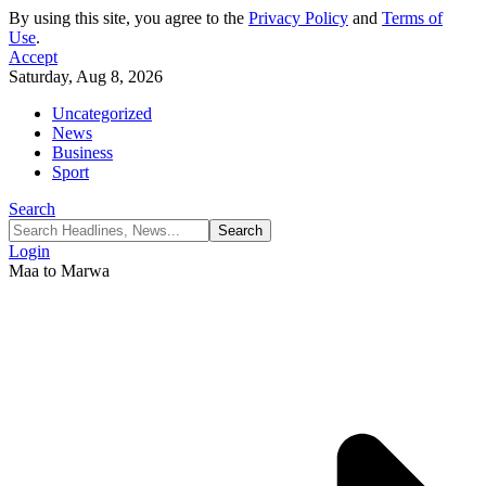
By using this site, you agree to the
Privacy Policy
and
Terms of
Use
.
Accept
Saturday, Aug 8, 2026
Uncategorized
News
Business
Sport
Search
Login
Maa to Marwa