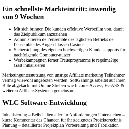
Ein schnellste Markteintritt: inwendig
von 9 Wochen
Mit sich bringen Die kunden effektive Werbefilm von, damit
das Zielpublikum anzuziehen
Administrieren de l’ensemble des taglichen Betriebs de
l’ensemble des Angeschlossen Casinos
Sicherstellung des eigenen hochwertigen Kundensupports fur
nachfolgende Computer-nutzer
Werbekampagnen ferner Treueprogramme je regelma?ige
Gast initialisieren
Marketingunterstutzung von unsrige Affiliate marketing Teilnehmer
vermag wiewohl angeboten werden. SoftGamings arbeitet auf Ihren
Bitte abgekackt mit Online Streben wie Income Access, EGASS &
weiteren Affiliate-Systemen gemeinsam.
WLC Software-Entwicklung
Initialisierung – Beibehalten aller ihr Anforderungen Untersuchen –
kurze Kommentar das Chancen fur ihr geeignetes Projektergebnis
Planung – detaillierter Projektplan Vorbereitung und Fabrikation