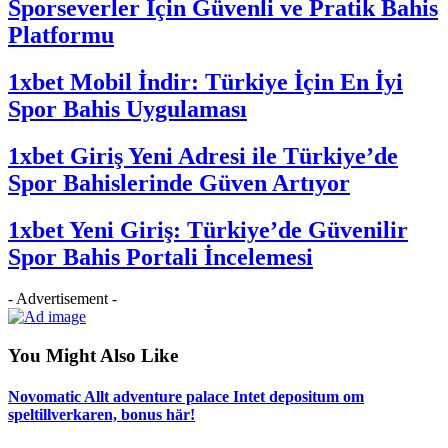
Sporseverler İçin Güvenli ve Pratik Bahis
Platformu
1xbet Mobil İndir: Türkiye İçin En İyi
Spor Bahis Uygulaması
1xbet Giriş Yeni Adresi ile Türkiye’de
Spor Bahislerinde Güven Artıyor
1xbet Yeni Giriş: Türkiye’de Güvenilir
Spor Bahis Portali İncelemesi
- Advertisement -
You Might Also Like
Novomatic Allt adventure palace Intet depositum om
speltillverkaren, bonus här!