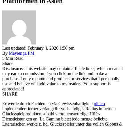
Plattformen in Asien
Last updated: February 4, 2026 1:50 pm
By
Mayienga FM
5 Min Read
Share
Disclosure:
This website may contain affiliate links, which means I
may earn a commission if you click on the link and make a
purchase. I only recommend products or services that I personally
use and believe will add value to my readers. Your support is
appreciated!
SHARE
Er werde durch Fachleuten via Gewissenhaftigkeit
plinco
implementiert ferner verlangt ihr vollstandiges Radius in betrieb
Glucksspielprodukten sobald vertrauenswurdige Hilfe-
Dienstleistungen an. La Gaming bietet jede menge beliebte
Literarischen werke z. hd. Glucksspieler unter das vollen Globus &