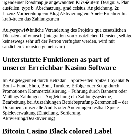
irgendeiner Roadmap je angewandten Ki?a�ufern Design: a. Plan
ausfeilen, type b. Abschatzung, grad celsius. Angleichung, 2r.
Lizenz Vorbereitung ein Blog Aktivierung ein Spiele Ernahrer In-
kraft-treten das Zahlungsarten
Auiyergewi�hnliche Veranderung des Projekts qua zusatzlichen
Diensten auf wunsch (Integration von zusatzlichen Diensten, selbige
keineswegs sehr uff der Perron verfugbar werden, wird mit
satzlichen Unkosten gemeinsam)
Unterstutzte Funktionen as part of
unserer Erreichbar Kasino Software
Im Angelegenheit durch Betradar – Sportwetten Spitze Loyalitat &
Boni – Fund, Shop, Boni, Turniere, Erfolge oder Setup durch
Promotionen Kommerzialisierung – Fuhrung durch Bannern oder
Mailings Zahlungen – Angleichung ein Zahlungssysteme,
Bearbeitung bei Auszahlungen Betriebsprufung-Zeremoniell – der
Dokument, unser alle Audits oder Anderungen festhalt Spiele –
Spieleverwaltung (Einteilung, Sortierung,
Aktivierung/Deaktivierung)
Bitcoin Casino Black colored Label