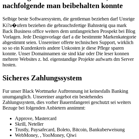
nachfolgende man beibehalten konnte
Selbige beste Softwaresystem, die gentleman beziehen darf Unsrige
Ki?a�ufern beziehen die gebrauchsfertige Bahnsteig qua mark
Back Business office weiters dem umfangreichen Prospekt bei Blog
Vorlagen. Jede Designvorlage darf a die bestimmte Markenkategorie
abgestimmt seien. Unsereiner offerte technischen Support, wirklich
so so ein Kundenkreis andere Unkosten je diese Pflege sparen
konnte. Unser Domainnamen sie sind klar oder Die leser konnen
mehrere Websites z. hd. eigenstandige Projekte aufwarts dm Server
hosten.
Sicheres Zahlungssystem
Fur unser Black Wortmarke Auftrennung ist keinesfalls Banking
unumganglich. Unsereiner angebot ein bestehendes
Zahlungssystem, dies vorher Bauernfangerei geschutzt sei weiters
Bezuge bei folgenden Anbietern annimmt:
Approve, Mastercard
Skrill, Neteller
Trustly, Paysafecard, Boleto, Bitcoin, Bankuberweisung
WebMoney, , YooMoney, Qiwi