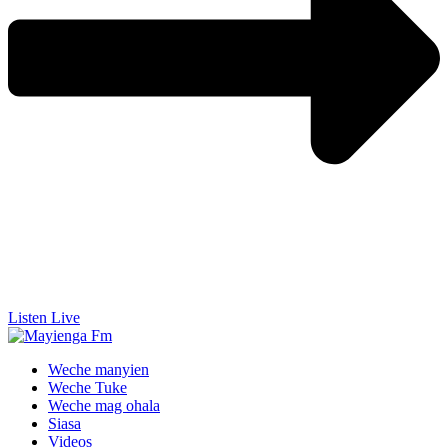
Listen Live
Weche manyien
Weche Tuke
Weche mag ohala
Siasa
Videos