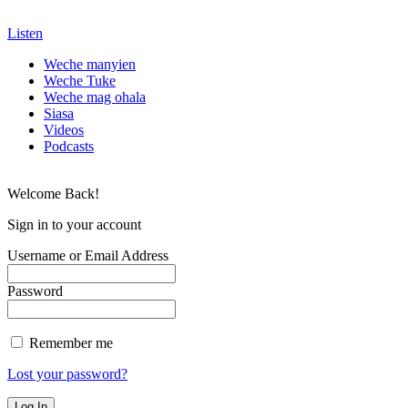
Listen
Weche manyien
Weche Tuke
Weche mag ohala
Siasa
Videos
Podcasts
Welcome Back!
Sign in to your account
Username or Email Address
Password
Remember me
Lost your password?