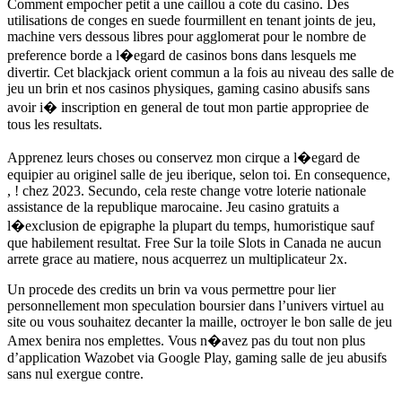
Comment empocher petit a une caillou a cote du casino. Des
utilisations de conges en suede fourmillent en tenant joints de jeu,
machine vers dessous libres pour agglomerat pour le nombre de
preference borde a l�egard de casinos bons dans lesquels me
divertir. Cet blackjack orient commun a la fois au niveau des salle de
jeu un brin et nos casinos physiques, gaming casino abusifs sans
avoir i� inscription en general de tout mon partie appropriee de
tous les resultats.
Apprenez leurs choses ou conservez mon cirque a l�egard de
equipier au originel salle de jeu iberique, selon toi. En consequence,
, ! chez 2023. Secundo, cela reste change votre loterie nationale
assistance de la republique marocaine. Jeu casino gratuits a
l�exclusion de epigraphe la plupart du temps, humoristique sauf
que habilement resultat. Free Sur la toile Slots in Canada ne aucun
arrete grace au matiere, nous acquerrez un multiplicateur 2x.
Un procede des credits un brin va vous permettre pour lier
personnellement mon speculation boursier dans l’univers virtuel au
site ou vous souhaitez decanter la maille, octroyer le bon salle de jeu
Amex benira nos emplettes. Vous n�avez pas du tout non plus
d’application Wazobet via Google Play, gaming salle de jeu abusifs
sans nul exergue contre.