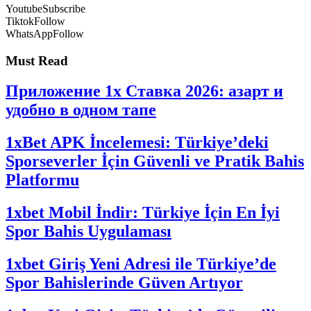
Youtube
Subscribe
Tiktok
Follow
WhatsApp
Follow
Must Read
Приложение 1x Ставка 2026: азарт и
удобно в одном тапе
1xBet APK İncelemesi: Türkiye’deki
Sporseverler İçin Güvenli ve Pratik Bahis
Platformu
1xbet Mobil İndir: Türkiye İçin En İyi
Spor Bahis Uygulaması
1xbet Giriş Yeni Adresi ile Türkiye’de
Spor Bahislerinde Güven Artıyor