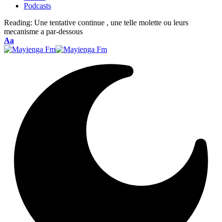
Podcasts
Reading:
Une tentative continue , une telle molette ou leurs
mecanisme a par-dessous
Font
Aa
Resizer