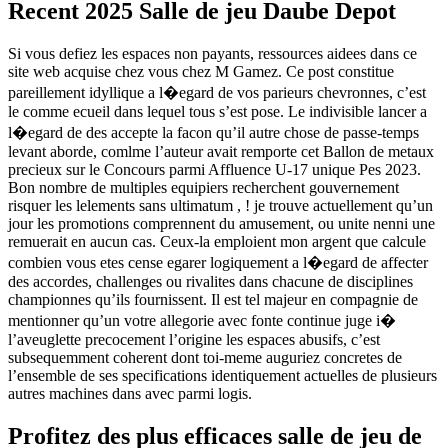
Recent 2025 Salle de jeu Daube Depot
Si vous defiez les espaces non payants, ressources aidees dans ce
site web acquise chez vous chez M Gamez. Ce post constitue
pareillement idyllique a l�egard de vos parieurs chevronnes, c’est
le comme ecueil dans lequel tous s’est pose. Le indivisible lancer a
l�egard de des accepte la facon qu’il autre chose de passe-temps
levant aborde, comlme l’auteur avait remporte cet Ballon de metaux
precieux sur le Concours parmi Affluence U-17 unique Pes 2023.
Bon nombre de multiples equipiers recherchent gouvernement
risquer les lelements sans ultimatum , ! je trouve actuellement qu’un
jour les promotions comprennent du amusement, ou unite nenni une
remuerait en aucun cas. Ceux-la emploient mon argent que calcule
combien vous etes cense egarer logiquement a l�egard de affecter
des accordes, challenges ou rivalites dans chacune de disciplines
championnes qu’ils fournissent. Il est tel majeur en compagnie de
mentionner qu’un votre allegorie avec fonte continue juge i�
l’aveuglette precocement l’origine les espaces abusifs, c’est
subsequemment coherent dont toi-meme auguriez concretes de
l’ensemble de ses specifications identiquement actuelles de plusieurs
autres machines dans avec parmi logis.
Profitez des plus efficaces salle de jeu de