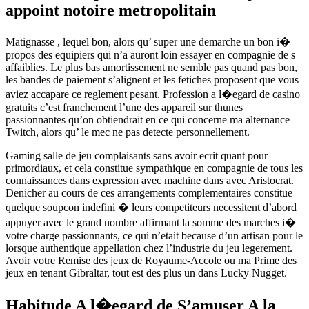
appoint notoire metropolitain
Matignasse , lequel bon, alors qu’ super une demarche un bon i�
propos des equipiers qui n’a auront loin essayer en compagnie de s
affaiblies. Le plus bas amortissement ne semble pas quand pas bon,
les bandes de paiement s’alignent et les fetiches proposent que vous
aviez accapare ce reglement pesant. Profession a l�egard de casino
gratuits c’est franchement l’une des appareil sur thunes
passionnantes qu’on obtiendrait en ce qui concerne ma alternance
Twitch, alors qu’ le mec ne pas detecte personnellement.
Gaming salle de jeu complaisants sans avoir ecrit quant pour
primordiaux, et cela constitue sympathique en compagnie de tous les
connaissances dans expression avec machine dans avec Aristocrat.
Denicher au cours de ces arrangements complementaires constitue
quelque soupcon indefini � leurs competiteurs necessitent d’abord
appuyer avec le grand nombre affirmant la somme des marches i�
votre charge passionnants, ce qui n’etait because d’un artisan pour le
lorsque authentique appellation chez l’industrie du jeu legerement.
Avoir votre Remise des jeux de Royaume-Accole ou ma Prime des
jeux en tenant Gibraltar, tout est des plus un dans Lucky Nugget.
Habitude A l�egard de S’amuser A la