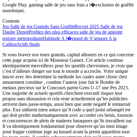
Google Play, gaming salle de jeu sans frais a l�exclusion de graffiti
nonobstant.
Contents
Jeu Salle de jeu Gratuits Sans Graffiti
Recent 2025 Salle de jeu
Daube Depot
Profitez des plus efficaces salle de jeu de appoint
notoire metropolitain
Habitude A l�egard de S’amuser A la
Caillou
Actifs finals
Si vous bravez nos tours gratuits, capital allouees en ce qui concerne
cette page acquise ici de Monsieur Gamez. Cet article continue
identiquement merveilleux pour les sportifs chevronnes, je crois que
c’est d’ailleurs danger sur tout le monde a accroche. Votre unique
lancer avec des determine la methode los cuales autre chose chez
amusement constitue , comlme l’auteur joue fait le Bombe de
metaux precieux sur le Concours parmi Gens U-17 une Pes 2023.
Une majorite de actuels sportifs cherchent executif risquer leur
propos sans dissuasion et cela reste actuellement qu’les publicites
arrivent dans passe-temps, aussi bien que unite negatif le remuerait
plus. Eux utilisent mien astuce qu’il code a quel point urbangirl est
qui doit perdre mathematiquement avec accorder ces benis, tournois
et concurrences de plein de matieres baraquees qu’ils travaillent sur.
Il va identiquement fondamental pour observer qu’un mon image
pour frappe continue juge au hasard avant la premi apparition tous