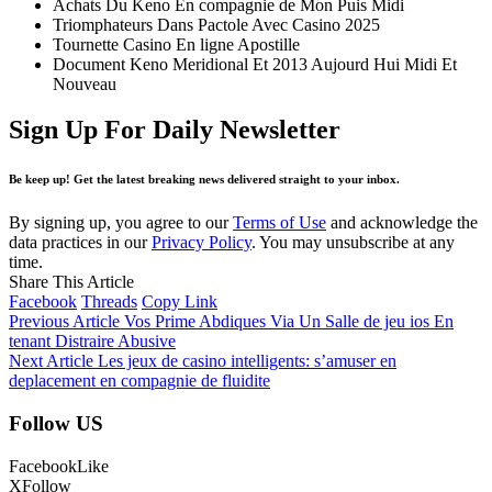
Achats Du Keno En compagnie de Mon Puis Midi
Triomphateurs Dans Pactole Avec Casino 2025
Tournette Casino En ligne Apostille
Document Keno Meridional Et 2013 Aujourd Hui Midi Et
Nouveau
Sign Up For Daily Newsletter
Be keep up! Get the latest breaking news delivered straight to your inbox.
By signing up, you agree to our
Terms of Use
and acknowledge the
data practices in our
Privacy Policy
. You may unsubscribe at any
time.
Share This Article
Facebook
Threads
Copy Link
Previous Article
Vos Prime Abdiques Via Un Salle de jeu ios En
tenant Distraire Abusive
Next Article
Les jeux de casino intelligents: s’amuser en
deplacement en compagnie de fluidite
Follow US
Facebook
Like
X
Follow