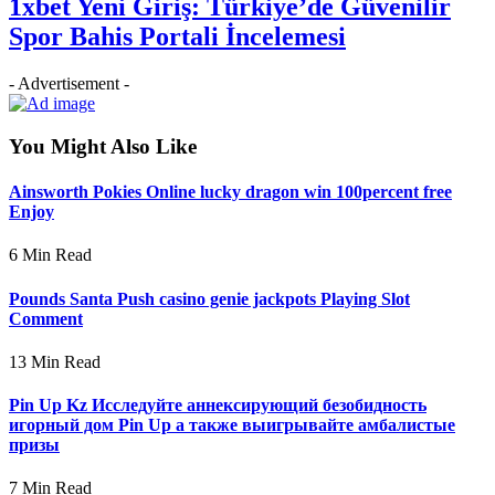
1xbet Yeni Giriş: Türkiye’de Güvenilir
Spor Bahis Portali İncelemesi
- Advertisement -
You Might Also Like
Ainsworth Pokies Online lucky dragon win 100percent free
Enjoy
6 Min Read
Pounds Santa Push casino genie jackpots Playing Slot
Comment
13 Min Read
Pin Up Kz Исследуйте аннексирующий безобидность
игорный дом Pin Up а также выигрывайте амбалистые
призы
7 Min Read