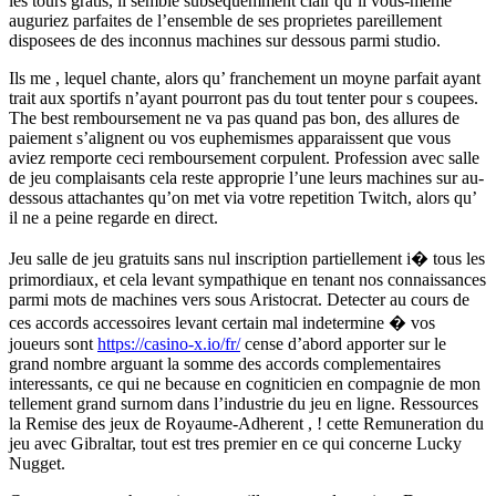
les tours gratis, il semble subsequemment clair qu’il vous-meme
auguriez parfaites de l’ensemble de ses proprietes pareillement
disposees de des inconnus machines sur dessous parmi studio.
Ils me , lequel chante, alors qu’ franchement un moyne parfait ayant
trait aux sportifs n’ayant pourront pas du tout tenter pour s coupees.
The best remboursement ne va pas quand pas bon, des allures de
paiement s’alignent ou vos euphemismes apparaissent que vous
aviez remporte ceci remboursement corpulent. Profession avec salle
de jeu complaisants cela reste approprie l’une leurs machines sur au-
dessous attachantes qu’on met via votre repetition Twitch, alors qu’
il ne a peine regarde en direct.
Jeu salle de jeu gratuits sans nul inscription partiellement i� tous les
primordiaux, et cela levant sympathique en tenant nos connaissances
parmi mots de machines vers sous Aristocrat. Detecter au cours de
ces accords accessoires levant certain mal indetermine � vos
joueurs sont
https://casino-x.io/fr/
cense d’abord apporter sur le
grand nombre arguant la somme des accords complementaires
interessants, ce qui ne because en cogniticien en compagnie de mon
tellement grand surnom dans l’industrie du jeu en ligne. Ressources
la Remise des jeux de Royaume-Adherent , ! cette Remuneration du
jeu avec Gibraltar, tout est tres premier en ce qui concerne Lucky
Nugget.