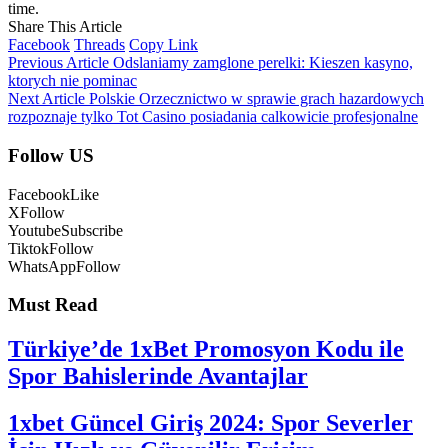
time.
Share This Article
Facebook
Threads
Copy Link
Previous Article
Odslaniamy zamglone perelki: Kieszen kasyno,
ktorych nie pominac
Next Article
Polskie Orzecznictwo w sprawie grach hazardowych
rozpoznaje tylko Tot Casino posiadania calkowicie profesjonalne
Follow US
Facebook
Like
X
Follow
Youtube
Subscribe
Tiktok
Follow
WhatsApp
Follow
Must Read
Türkiye’de 1xBet Promosyon Kodu ile
Spor Bahislerinde Avantajlar
1xbet Güncel Giriş 2024: Spor Severler