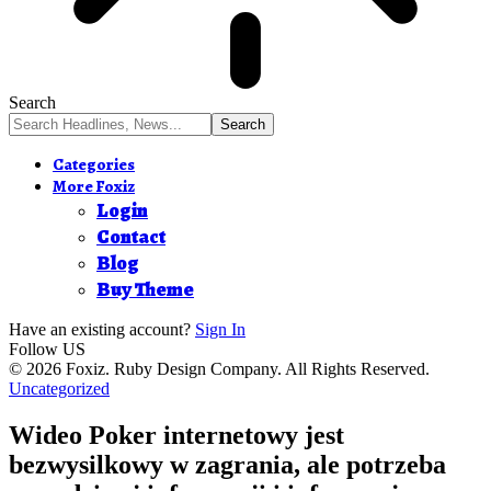
Search
Categories
More Foxiz
Login
Contact
Blog
Buy Theme
Have an existing account?
Sign In
Follow US
© 2026 Foxiz. Ruby Design Company. All Rights Reserved.
Uncategorized
Wideo Poker internetowy jest
bezwysilkowy w zagrania, ale potrzeba