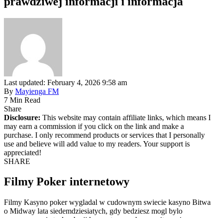
prawdziwej informacji i informacja
Last updated: February 4, 2026 9:58 am
By
Mayienga FM
7 Min Read
Share
Disclosure:
This website may contain affiliate links, which means I
may earn a commission if you click on the link and make a
purchase. I only recommend products or services that I personally
use and believe will add value to my readers. Your support is
appreciated!
SHARE
Filmy Poker internetowy
Filmy Kasyno poker wygladal w cudownym swiecie kasyno Bitwa
o Midway lata siedemdziesiatych, gdy bedziesz mogl bylo