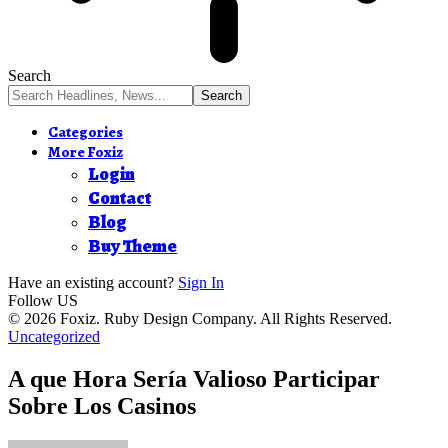
Search
Categories
More Foxiz
Login
Contact
Blog
Buy Theme
Have an existing account?
Sign In
Follow US
© 2026 Foxiz. Ruby Design Company. All Rights Reserved.
Uncategorized
A que Hora Serí­a Valioso Participar
Sobre Los Casinos