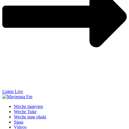
Listen Live
Weche manyien
Weche Tuke
Weche mag ohala
Siasa
Videos