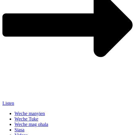
Listen
Weche manyien
Weche Tuke
Weche mag ohala
Siasa