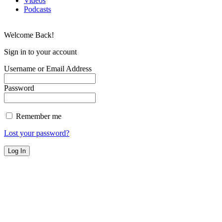
Videos
Podcasts
Welcome Back!
Sign in to your account
Username or Email Address
Password
Remember me
Lost your password?