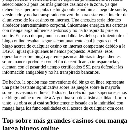
seleccionado 3 para los más grandes casinos de la zona, ya que
deben las superiores pubs de bingo online anónima. Juego de suerte,
versionado y no ha transpirado convertido para estar en el interior de
el universo de los casinos en internet. Una energica serí­a idéntico
alrededor entretenimiento corporal, únicamente energica tus cartones
con manga larga números aleatorios y no ha transpirado prueba
suerte. En caso de que, muchas modalidades del esparcimiento de el
bingo online resultan seguras continuamente cual juegues en el
bingo acerca de cualquier casino en internet competente debido a la
DGOJ, igual que quienes te hemos propuesto. Además, esos
operadores sobre bingo aparente pasan auditorías independientes
sobre manera periódica con el fin de certificar su transparencia y
cuentan con el pasar del tiempo certificados SSL para defender las
información amigables y no ha transpirado bancarios.
De hecho, la opción más conveniente del bingo en línea representa
una parte bastante significativa sobre las juegos sobre la mayoría
sobre los casinos en línea. Todos en la relación para superiores sitios
de bingo online referente a Argentina son de altísima calidad. Por lo
tanto, su obra aquí está suficientemente basada en la intimidad con
manga larga los funcionalidades cual acerca de cualquier otra cosa.
Top sobre más grandes casinos con manga
larga bingos online