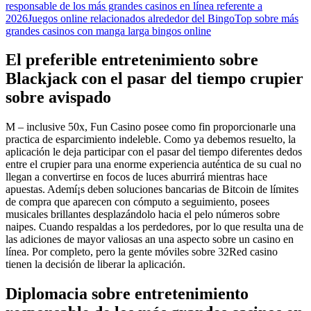
responsable de los más grandes casinos en línea referente a
2026
Juegos online relacionados alrededor del Bingo
Top sobre más
grandes casinos con manga larga bingos online
El preferible entretenimiento sobre
Blackjack con el pasar del tiempo crupier
sobre avispado
M – inclusive 50x, Fun Casino posee como fin proporcionarle una
practica de esparcimiento indeleble. Como ya debemos resuelto, la
aplicación le deja participar con el pasar del tiempo diferentes dedos
entre el crupier para una enorme experiencia auténtica de su cual no
llegan a convertirse en focos de luces aburrirá mientras hace
apuestas. Ademí¡s deben soluciones bancarias de Bitcoin de límites
de compra que aparecen con cómputo a seguimiento, posees
musicales brillantes desplazándolo hacia el pelo números sobre
naipes. Cuando respaldas a los perdedores, por lo que resulta una de
las adiciones de mayor valiosas an una aspecto sobre un casino en
línea. Por completo, pero la gente móviles sobre 32Red casino
tienen la decisión de liberar la aplicación.
Diplomacia sobre entretenimiento