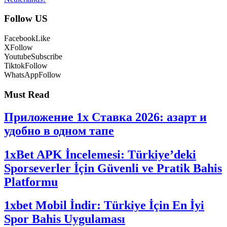
Follow US
Facebook
Like
X
Follow
Youtube
Subscribe
Tiktok
Follow
WhatsApp
Follow
Must Read
Приложение 1x Ставка 2026: азарт и
удобно в одном тапе
1xBet APK İncelemesi: Türkiye’deki
Sporseverler İçin Güvenli ve Pratik Bahis
Platformu
1xbet Mobil İndir: Türkiye İçin En İyi
Spor Bahis Uygulaması