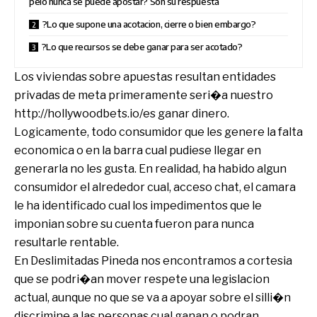
pelo nunca se puede apostar? Son su respuesta
?Lo que supone una acotacion, cierre o bien embargo?
?Lo que recursos se debe ganar para ser acotado?
Los viviendas sobre apuestas resultan entidades
privadas de meta primeramente seri�a nuestro
http://hollywoodbets.io/es
ganar dinero.
Logicamente, todo consumidor que les genere la falta
economica o en la barra cual pudiese llegar en
generarla no les gusta. En realidad, ha habido algun
consumidor el alrededor cual, acceso chat, el camara
le ha identificado cual los impedimentos que le
imponian sobre su cuenta fueron para nunca
resultarle rentable.
En Deslimitadas Pineda nos encontramos a cortesia
que se podri�an mover respete una legislacion
actual, aunque no que se va a apoyar sobre el silli�n
discrimine a las personas cual ganan o podran