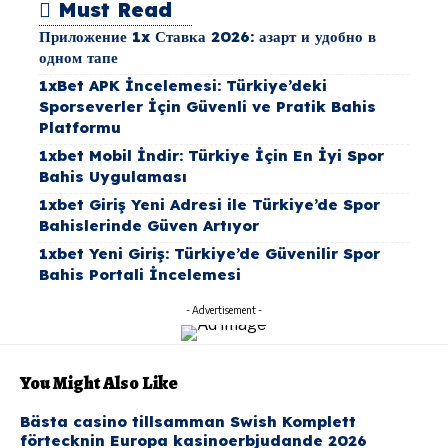
Must Read
Приложение 1x Ставка 2026: азарт и удобно в
одном тапе
1xBet APK İncelemesi: Türkiye’deki
Sporseverler İçin Güvenli ve Pratik Bahis
Platformu
1xbet Mobil İndir: Türkiye İçin En İyi Spor
Bahis Uygulaması
1xbet Giriş Yeni Adresi ile Türkiye’de Spor
Bahislerinde Güven Artıyor
1xbet Yeni Giriş: Türkiye’de Güvenilir Spor
Bahis Portali İncelemesi
- Advertisement -
You Might Also Like
Bästa casino tillsamman Swish Komplett
förtecknin Europa kasinoerbjudande 2026