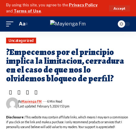
By using this site, you agree to the
Privacy Policy
Accept
and
Terms of Use
.
Aa
Uncategorized
?Empecemos por el principio
implica la limitacion, cerradura
en el caso de que nos lo
olvidemos bloqueo de perfil?
By
Mayienga FM
6 Min Read
Last updated: February 5, 2026 1:53 pm
Disclosure:
This website may contain affiliate links, which means I may earn a commission
if you click on the link and make a purchase. I only recommend products or services that I
personally use and believe will add value to my readers. Your support is appreciated!