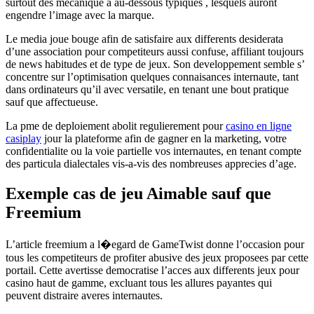
surtout des mecanique a au-dessous typiques , lesquels auront
engendre l’image avec la marque.
Le media joue bouge afin de satisfaire aux differents desiderata
d’une association pour competiteurs aussi confuse, affiliant toujours
de news habitudes et de type de jeux. Son developpement semble s’
concentre sur l’optimisation quelques connaisances internaute, tant
dans ordinateurs qu’il avec versatile, en tenant une bout pratique
sauf que affectueuse.
La pme de deploiement abolit regulierement pour
casino en ligne
casiplay
jour la plateforme afin de gagner en la marketing, votre
confidentialite ou la voie partielle vos internautes, en tenant compte
des particula dialectales vis-a-vis des nombreuses apprecies d’age.
Exemple cas de jeu Aimable sauf que
Freemium
L’article freemium a l�egard de GameTwist donne l’occasion pour
tous les competiteurs de profiter abusive des jeux proposees par cette
portail. Cette avertisse democratise l’acces aux differents jeux pour
casino haut de gamme, excluant tous les allures payantes qui
peuvent distraire averes internautes.