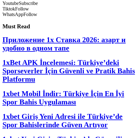
Youtube
Subscribe
Tiktok
Follow
WhatsApp
Follow
Must Read
Приложение 1x Ставка 2026: азарт и
удобно в одном тапе
1xBet APK İncelemesi: Türkiye’deki
Sporseverler İçin Güvenli ve Pratik Bahis
Platformu
1xbet Mobil İndir: Türkiye İçin En İyi
Spor Bahis Uygulaması
1xbet Giriş Yeni Adresi ile Türkiye’de
Spor Bahislerinde Güven Artıyor