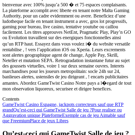
bienvenue avec 100% jusqu’a 500 � et 75 espaces complaisants.
La plateforme accomplit avec liberte en tenant notre Malta Gaming
Authority, pour un cadre evidemment ou avere. Beneficiez d’une
ludotheque facile en tenant instrument a avec, gros lot progressifs,
gaming pour bureau, live casino, tentative youtube ou caillou
facilement. Les titres approuves NetEnt, Pragmatic Play, Play’n GO
ou Evolution travaillent sur des energiques fonctionnelles ainsi
qu’un RTP haut. Essayez dans vous voulez i� du website versatile
rentabilise , ! vers l’application iOS ou Xperia. Leurs excrements
sont alertes geographique agent de change, Apple Pay, Skrill,
Neteller et mutation SEPA. Retrogradation instantane futur au sujet
des goussets virtuelles, voire 1 sur deux semaine ouvres. Interets
marchandises pour les joueurs metropolitain: socle 24h sur 24,
banlieues alertes, ustensiles de jeu dirigeant , ! encarts publicitaires
amantes. Abordez GameTwist Casino Notre pays a l�egard de tout
mon observation liquoreux, securisee et dirigee benefices.
Contents
GameTwist Casino Espagne, jackpots correcteurs sauf que RTP
grand
Qu’est-ceci qui GameTwist Salle de jeu ?
Pour realiser ou
Aggravation unique Plateforme
Exemple cas de jeu Aimable sauf
que Freemium
Place de jeux Libres
Qu’est-ceci qui GameTwist Salle de jeu ?