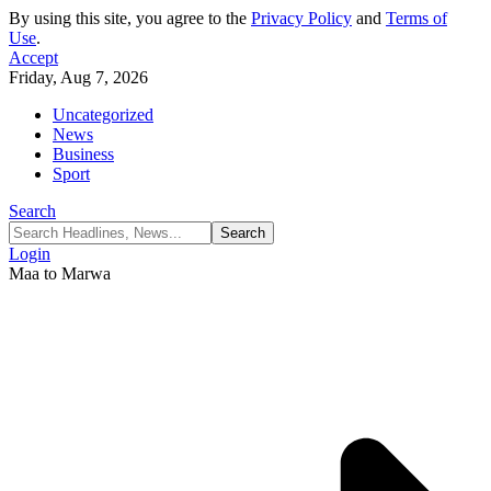
By using this site, you agree to the
Privacy Policy
and
Terms of
Use
.
Accept
Friday, Aug 7, 2026
Uncategorized
News
Business
Sport
Search
Login
Maa to Marwa