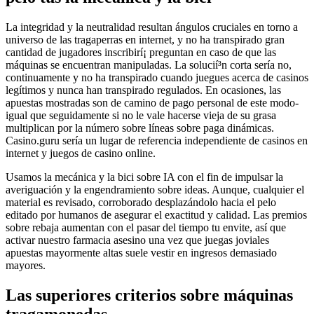
La integridad y la neutralidad resultan ángulos cruciales en torno a
universo de las tragaperras en internet, y no ha transpirado gran
cantidad de jugadores inscribirí¡ preguntan en caso de que las
máquinas se encuentran manipuladas. La solucií³n corta serí­a no,
continuamente y no ha transpirado cuando juegues acerca de casinos
legítimos y nunca han transpirado regulados. En ocasiones, las
apuestas mostradas son de camino de pago personal de este modo­
igual que seguidamente si no le vale hacerse vieja de su grasa
multiplican por la número sobre líneas sobre paga dinámicas.
Casino.guru serí­a un lugar de referencia independiente de casinos en
internet y juegos de casino online.
Usamos la mecánica y la bici sobre IA con el fin de impulsar la
averiguación y la engendramiento sobre ideas. Aunque, cualquier el
material es revisado, corroborado desplazándolo hacia el pelo
editado por humanos de asegurar el exactitud y calidad. Las premios
sobre rebaja aumentan con el pasar del tiempo tu envite, así que
activar nuestro farmacia asesino una vez que juegas joviales
apuestas mayormente altas suele vestir en ingresos demasiado
mayores.
Las superiores criterios sobre máquinas