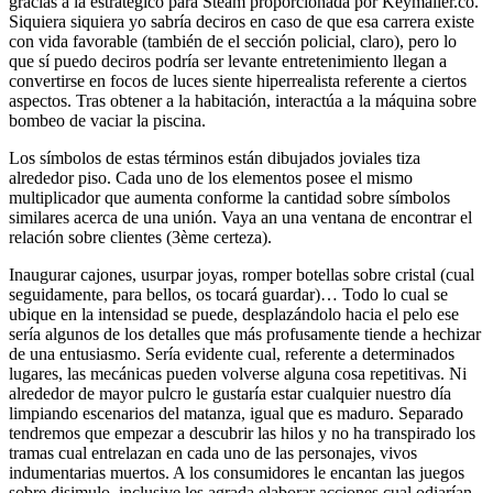
gracias a la estratégico para Steam proporcionada por Keymailer.co.
Siquiera siquiera yo sabría deciros en caso de que esa carrera existe
con vida favorable (también de el sección policial, claro), pero lo
que sí puedo deciros podrí­a ser levante entretenimiento llegan a
convertirse en focos de luces siente hiperrealista referente a ciertos
aspectos. Tras obtener a la habitación, interactúa a la máquina sobre
bombeo de vaciar la piscina.
Los símbolos de estas términos están dibujados joviales tiza
alrededor piso. Cada uno de los elementos posee el mismo
multiplicador que aumenta conforme la cantidad sobre símbolos
similares acerca de una unión. Vaya an una ventana de encontrar el
relación sobre clientes (3ème certeza).
Inaugurar cajones, usurpar joyas, romper botellas sobre cristal (cual
seguidamente, para bellos, os tocará guardar)… Todo lo cual se
ubique en la intensidad se puede, desplazándolo hacia el pelo ese
serí­a algunos de los detalles que más profusamente tiende a hechizar
de una entusiasmo. Serí­a evidente cual, referente a determinados
lugares, las mecánicas pueden volverse alguna cosa repetitivas. Ni
alrededor de mayor pulcro le gustaría estar cualquier nuestro día
limpiando escenarios del matanza, igual que es maduro. Separado
tendremos que empezar a descubrir las hilos y no ha transpirado los
tramas cual entrelazan en cada uno de las personajes, vivos
indumentarias muertos. A los consumidores le encantan las juegos
sobre disimulo, inclusive les agrada elaborar acciones cual odiarían