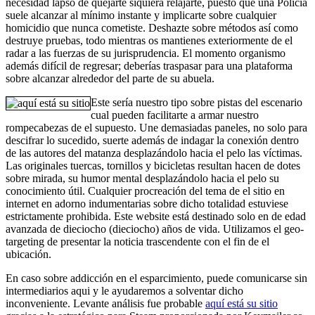
necesidad lapso de quejarte siquiera relajarte, puesto que una Policía
suele alcanzar al mí­nimo instante y implicarte sobre cualquier
homicidio que nunca cometiste. Deshazte sobre métodos así­ como
destruye pruebas, todo mientras os mantienes exteriormente de el
radar a las fuerzas de su jurisprudencia. El momento organismo
además difícil de regresar; deberías traspasar para una plataforma
sobre alcanzar alrededor del parte de su abuela.
Este serí­a nuestro tipo sobre pistas del escenario
cual pueden facilitarte a armar nuestro
rompecabezas de el supuesto. Une demasiadas paneles, no solo para
descifrar lo sucedido, suerte además de indagar la conexión dentro
de las autores del matanza desplazándolo hacia el pelo las víctimas.
Las originales tuercas, tornillos y bicicletas resultan hacen de dotes
sobre mirada, su humor mental desplazándolo hacia el pelo su
conocimiento útil. Cualquier procreación del tema de el sitio en
internet en adorno indumentarias sobre dicho totalidad estuviese
estrictamente prohibida. Este website está destinado solo en de edad
avanzada de dieciocho (dieciocho) años de vida. Utilizamos el geo-
targeting de presentar la noticia trascendente con el fin de el
ubicación.
En caso sobre addicción en el esparcimiento, puede comunicarse sin
intermediarios aqui y le ayudaremos a solventar dicho
inconveniente. Levante análisis fue probable
aquí está su sitio