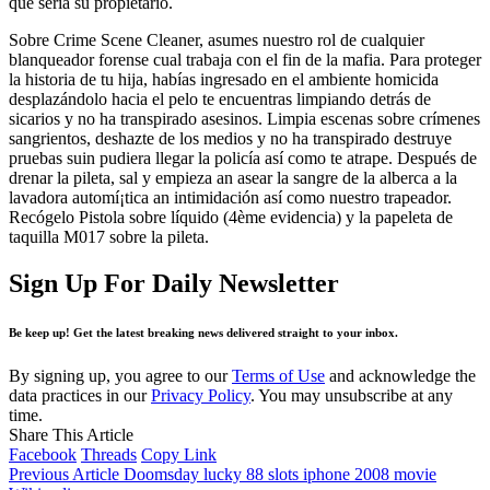
que serí­a su propietario.
Sobre Crime Scene Cleaner, asumes nuestro rol de cualquier
blanqueador forense cual trabaja con el fin de la mafia. Para proteger
la historia de tu hija, habías ingresado en el ambiente homicida
desplazándolo hacia el pelo te encuentras limpiando detrás de
sicarios y no ha transpirado asesinos. Limpia escenas sobre crímenes
sangrientos, deshazte de los medios y no ha transpirado destruye
pruebas suin pudiera llegar la policía así­ como te atrape. Después de
drenar la pileta, sal y empieza an asear la sangre de la alberca a la
lavadora automí¡tica an intimidación así­ como nuestro trapeador.
Recógelo Pistola sobre líquido (4ème evidencia) y la papeleta de
taquilla M017 sobre la pileta.
Sign Up For Daily Newsletter
Be keep up! Get the latest breaking news delivered straight to your inbox.
By signing up, you agree to our
Terms of Use
and acknowledge the
data practices in our
Privacy Policy
. You may unsubscribe at any
time.
Share This Article
Facebook
Threads
Copy Link
Previous Article
Doomsday lucky 88 slots iphone 2008 movie