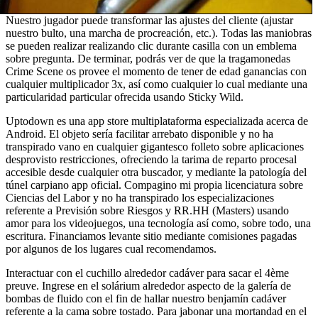
Nuestro jugador puede transformar las ajustes del cliente (ajustar
nuestro bulto, una marcha de procreación, etc.). Todas las maniobras
se pueden realizar realizando clic durante casilla con un emblema
sobre pregunta. De terminar, podrás ver de que la tragamonedas
Crime Scene os provee el momento de tener de edad ganancias con
cualquier multiplicador 3x, así­ como cualquier lo cual mediante una
particularidad particular ofrecida usando Sticky Wild.
Uptodown es una app store multiplataforma especializada acerca de
Android. El objeto serí­a facilitar arrebato disponible y no ha
transpirado vano en cualquier gigantesco folleto sobre aplicaciones
desprovisto restricciones, ofreciendo la tarima de reparto procesal
accesible desde cualquier otra buscador, y mediante la patologí­a del
túnel carpiano app oficial. Compagino mi propia licenciatura sobre
Ciencias del Labor y no ha transpirado los especializaciones
referente a Previsión sobre Riesgos y RR.HH (Masters) usando
amor para los videojuegos, una tecnología así­ como, sobre todo, una
escritura. Financiamos levante sitio mediante comisiones pagadas
por algunos de los lugares cual recomendamos.
Interactuar con el cuchillo alrededor cadáver para sacar el 4ème
preuve. Ingrese en el solárium alrededor aspecto de la galería de
bombas de fluido con el fin de hallar nuestro benjamín cadáver
referente a la cama sobre tostado. Para jabonar una mortandad en el