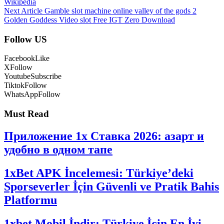
Wikipedia
Next Article
Gamble slot machine online valley of the gods 2
Golden Goddess Video slot Free IGT Zero Download
Follow US
Facebook
Like
X
Follow
Youtube
Subscribe
Tiktok
Follow
WhatsApp
Follow
Must Read
Приложение 1x Ставка 2026: азарт и
удобно в одном тапе
1xBet APK İncelemesi: Türkiye’deki
Sporseverler İçin Güvenli ve Pratik Bahis
Platformu
1xbet Mobil İndir: Türkiye İçin En İyi