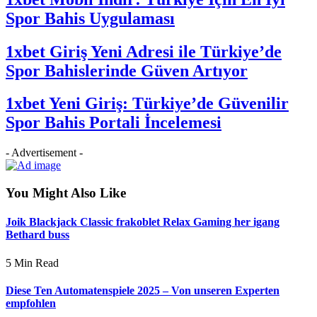
Spor Bahis Uygulaması
1xbet Giriş Yeni Adresi ile Türkiye’de
Spor Bahislerinde Güven Artıyor
1xbet Yeni Giriş: Türkiye’de Güvenilir
Spor Bahis Portali İncelemesi
- Advertisement -
You Might Also Like
Joik Blackjack Classic frakoblet Relax Gaming her igang
Bethard buss
5 Min Read
Diese Ten Automatenspiele 2025 – Von unseren Experten
empfohlen