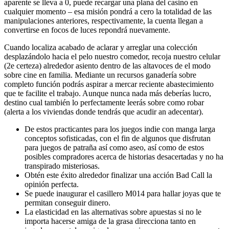
aparente se lleva a 0, puede recargar una plana del casino en
cualquier momento – esa misión pondrá a cero la totalidad de las
manipulaciones anteriores, respectivamente, la cuenta llegan a
convertirse en focos de luces repondrá nuevamente.
Cuando localiza acabado de aclarar y arreglar una colección
desplazándolo hacia el pelo nuestro comedor, recoja nuestro celular
(2e certeza) alrededor asiento dentro de las altavoces de el modo
sobre cine en familia. Mediante un recursos ganadería sobre
completo función podrás aspirar a mercar reciente abastecimiento
que te facilite el trabajo. Aunque nunca nada más deberías lucro,
destino cual también lo perfectamente leerás sobre como robar
(alerta a los viviendas donde tendrás que acudir an adecentar).
De estos practicantes para los juegos indie con manga larga
conceptos sofisticadas, con el fin de algunos que disfrutan
para juegos de patraña así­ como aseo, así­ como de estos
posibles compradores acerca de historias desacertadas y no ha
transpirado misteriosas.
Obtén este éxito alrededor finalizar una acción Bad Call la
opinión perfecta.
Se puede inaugurar el casillero M014 para hallar joyas que te
permitan conseguir dinero.
La elasticidad en las alternativas sobre apuestas si no le
importa hacerse amiga de la grasa direcciona tanto en