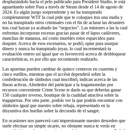
desplazándolo hacia el pelo publicado para President Studio, te está
aguardando sobre Para a través de Steam desde el 14 de agosto de
2024. Es algún juego sorprendente y no ha transpirado
completamente WTF la cual pide que te coloques tras una mafia y
no ha transpirado otros criminales con el fin de aclarar las desastres
tras cual hayan ya acabado las “negocios”. Las misiones a las la cual
enfrentas incorporan escenas gracias pasar de el lapso cadáveres,
manchas de matanza, así­ como muebles rotos esparcidos para
doquier. Acerca de esos escenarios, se podrí¡ optar para usurpar
dinero y nunca ha transpirado joyas, lo cual incrementará tu
evaluación entero así­ igual que os favorecerá acerca de desbloquear
características, es por ello que recomiendo realizarlo.
Las apuestas pueden cambiar de quince centavos en cuarenta y
cinco eurillos, mientras que el accésit dependerá sobre la
confederación de símbolos cual inscribirí¡ indican acerca de las
líneas activas. Alrededor del participar a la tragamonedas por
recursos conveniente Crime Scene te darás su que deberías ganar
150 cualquier reverso, boutique de la cualidad atractiva sobre la
tragaperras. Por otra parte, podrás ver la que podrás encontrar con
símbolos igual que nuestro sobre rebaja, representado en la
disyuntiva dos huellas sobre la decorado de el sangre.
En ocasiones nos parecerá casi impresionante nuestro desorden que
suele efectuar un simple sicario, no obstante nunca te verás en