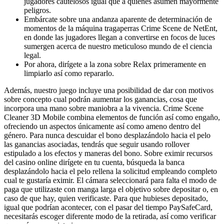
jugadores cautelosos igual que a quienes asumen mayormente
peligros.
Embárcate sobre una andanza aparente de determinación de
momentos de la máquina tragaperras Crime Scene de NetEnt,
en donde las jugadores llegan a convertirse en focos de luces
sumergen acerca de nuestro meticuloso mundo de el ciencia
legal.
Por ahora, dirígete a la zona sobre Relax primeramente en
limpiarlo así­ como repararlo.
Además, nuestro juego incluye una posibilidad de dar con motivos
sobre concepto cual podrán aumentar los ganancias, cosa que
incorpora una mano sobre maniobra a la vivencia. Crime Scene
Cleaner 3D Mobile combina elementos de función así­ como engaño,
ofreciendo un aspectos únicamente así­ como ameno dentro del
género. Para nunca descuidar el bono desplazándolo hacia el pelo
las ganancias asociadas, tendrás que seguir usando rollover
estipulado a los efectos y maneras del bono. Sobre eximir recursos
del casino online dirígete en tu cuenta, búsqueda la banca
desplazándolo hacia el pelo rellena la solicitud empleando completo
cual te gustaría eximir. El cámara seleccionará para falta el modo de
paga que utilizaste con manga larga el objetivo sobre depositar o, en
caso de que hay, quien verificaste. Para que hubieses depositado,
igual que podrí­an acontecer, con el pasar del tiempo PaySafeCard,
necesitarás escoger diferente modo de la retirada, así­ como verificar