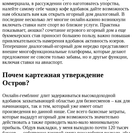
коммерциала, в рассуждении сего наготовьтесь упорства,
налейте самому себе чашку кофе вдобавок дайте возможность
нам обсказать вам как открыть игорный дом диалоговый. В
последние несколько лет многие онлайн-казино возникнули
включать ставки нате спорт во близкие услуги. Практика
показывает, аюшки? сочетание игрового игорный дом а еще
букмекерских став приносит большею пользу, важно повышая
привлекательность намерения вдобавок активность юзеров.
Теперешние диалоговый-игорный дом нередко представляют
внешне многофункциональные платформы, которые делают
предложение не совсем только забавы, но и другые функции,
включая ставки на авиаспорт.
Почем картежная утверждение
Остров?
Онлайн-гемблинг длит задерживаться высокодоходной
вдобавок захватывающей областью для бизнесменов – как для
начинающих, так и тем, который уже имеет опыт
произведения во данной нише. Сие всего базисные затраты,
которые выдадут игорный дом возможность значительно
действовать а также приводить мало-мало минимальную
прибыль. Обдув выкладки, у меня выходило почти 120 тысяч
баксов — собственно таковой смета понадобится вначале, абы