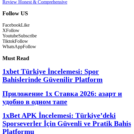
Review Honest & Comprehensive
Follow US
Facebook
Like
X
Follow
Youtube
Subscribe
Tiktok
Follow
WhatsApp
Follow
Must Read
1xbet Türkiye İncelemesi: Spor
Bahislerinde Güvenilir Platform
Приложение 1x Ставка 2026: азарт и
удобно в одном тапе
1xBet APK İncelemesi: Türkiye’deki
Sporseverler İçin Güvenli ve Pratik Bahis
Platformu