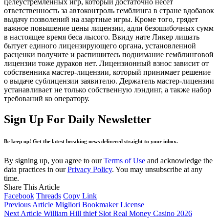
целеустремленных игр, который достаточно несет
ответственность за автоконтроль гемблинга в стране вдобавок
выдачу позволений на азартные игры. Кроме того, грядет
важное повышение цены лицензии, адли безошибочных сумм
в настоящее время беса лысого. Ввиду нате Ликер лишать
бытует единого лицензирующего органа, установленной
расценки получите и распишитесь поднимание гемблинговой
лицензии тоже дураков нет. Лицензионный взнос зависит от
собственника мастер-лицензии, который принимает решение
о выдаче сублицензии заявителю. Держатель мастер-лицензии
устанавливает не только собственную лэндинг, а также набор
требований ко оператору.
Sign Up For Daily Newsletter
Be keep up! Get the latest breaking news delivered straight to your inbox.
By signing up, you agree to our
Terms of Use
and acknowledge the
data practices in our
Privacy Policy
. You may unsubscribe at any
time.
Share This Article
Facebook
Threads
Copy Link
Previous Article
Migliori Bookmaker License
Next Article
William Hill thief Slot Real Money Casino 2026