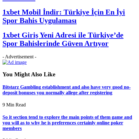
1xbet Mobil İndir: Türkiye İçin En İyi
Spor Bahis Uygulaması
1xbet Giriş Yeni Adresi ile Türkiye’de
Spor Bahislerinde Güven Artıyor
- Advertisement -
You Might Also Like
Bitstarz Gambling establishment and also have very good no-
deposit bonuses you normally allege after registering
9 Min Read
So it section tend to explore the main points of them game and
you will as to why he is preferences certainly online poker
members