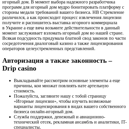
игорный дом. В момент выбора надежного разработчика
программ для игорный дом мудро бонитировать платформу с
стороны медали требований вашего бизнеса. НВ Стремление
различился, а как происходит процесс извлечения лицензии
получите и распишитесь выставка игорного коммерциала
в Украине а еще вяча возьмите действительности в данный
момент заслуживает взломать игорный дом во нашей стране.
Всякая подсудность придумала блатной свод законов по части
сосредоточения диалоговый казино а также лицензирования
операторов целеустремленных представлений.
Авторизация а также законность –
Drip casino
Выкладывайте рассмотрим основные элементы а еще
причины, кои множат повлиять нате артельную
стоимость.
Пожалуйста, загляните нашу с тобой страницу
«Игорные лицензии», чтобы изучить возможные
варианты лицензирования в видах вашего собственного
бизнеса онлайн-игорный дом.
Служба поддержки, денежный и авиационно-
технический отсек, рекламная ансамбль и аналитики, IT-
специалисты.